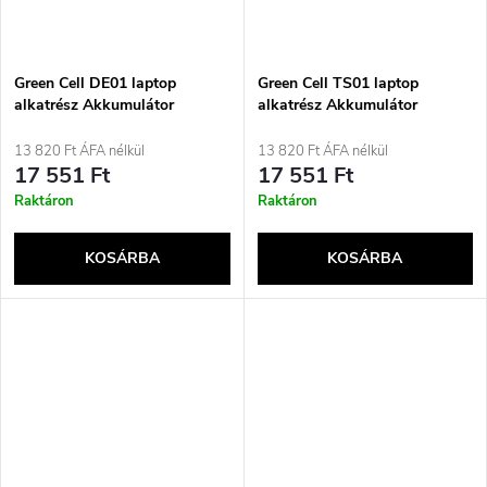
Green Cell DE01 laptop
Green Cell TS01 laptop
alkatrész Akkumulátor
alkatrész Akkumulátor
13 820 Ft ÁFA nélkül
13 820 Ft ÁFA nélkül
17 551 Ft
17 551 Ft
Raktáron
Raktáron
KOSÁRBA
KOSÁRBA