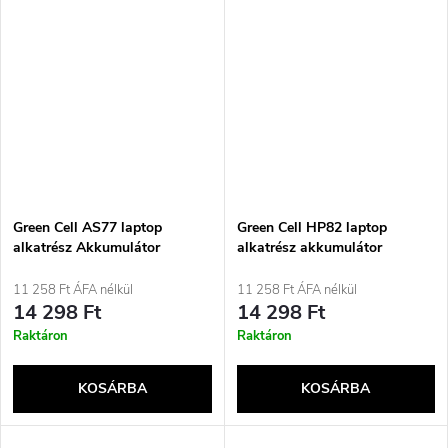
Green Cell AS77 laptop
Green Cell HP82 laptop
alkatrész Akkumulátor
alkatrész akkumulátor
11 258 Ft ÁFA nélkül
11 258 Ft ÁFA nélkül
14 298 Ft
14 298 Ft
Raktáron
Raktáron
KOSÁRBA
KOSÁRBA