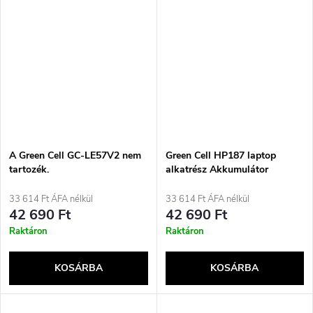
A Green Cell GC-LE57V2 nem
Green Cell HP187 laptop
tartozék.
alkatrész Akkumulátor
33 614 Ft ÁFA nélkül
33 614 Ft ÁFA nélkül
42 690 Ft
42 690 Ft
Raktáron
Raktáron
KOSÁRBA
KOSÁRBA