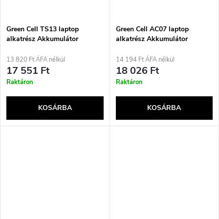
Green Cell TS13 laptop
Green Cell AC07 laptop
alkatrész Akkumulátor
alkatrész Akkumulátor
13 820 Ft ÁFA nélkül
14 194 Ft ÁFA nélkül
17 551 Ft
18 026 Ft
Raktáron
Raktáron
KOSÁRBA
KOSÁRBA