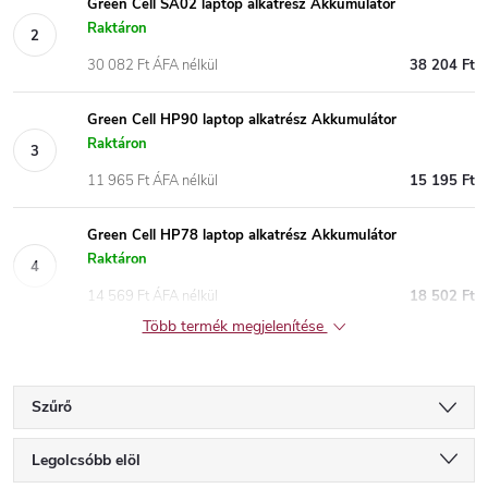
Green Cell SA02 laptop alkatrész Akkumulátor
Raktáron
30 082 Ft ÁFA nélkül
38 204 Ft
Green Cell HP90 laptop alkatrész Akkumulátor
Raktáron
11 965 Ft ÁFA nélkül
15 195 Ft
Green Cell HP78 laptop alkatrész Akkumulátor
Raktáron
14 569 Ft ÁFA nélkül
18 502 Ft
Több termék megjelenítése
Szűrő
T
Legolcsóbb elöl