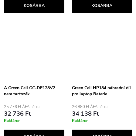
KOSÁRBA
KOSÁRBA
A Green Cell GC-DE128V2
Green Cell HP184 náhradní díl
nem tartozék.
pro laptop Baterie
25 776 Ft ÁFA nélkül
26 880 Ft ÁFA nélkül
32 736 Ft
34 138 Ft
Raktáron
Raktáron