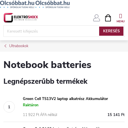
Ugrás
KOSÁR
a
fő
KERESÉS
tartalomhoz
Ultrabookok
Notebook batteries
Legnépszerűbb termékek
Green Cell TS13V2 laptop alkatrész Akkumulátor
Raktáron
11 922 Ft ÁFA nélkül
15 141 Ft