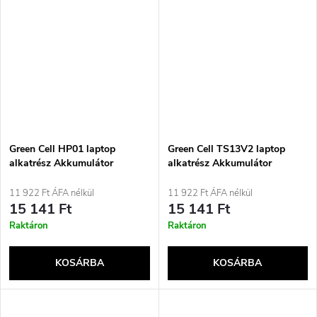
Green Cell HP01 laptop
Green Cell TS13V2 laptop
alkatrész Akkumulátor
alkatrész Akkumulátor
11 922 Ft ÁFA nélkül
11 922 Ft ÁFA nélkül
15 141 Ft
15 141 Ft
Raktáron
Raktáron
KOSÁRBA
KOSÁRBA