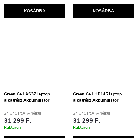
KOSÁRBA
KOSÁRBA
Green Cell AS37 laptop
Green Cell HP145 laptop
alkatrész Akkumulátor
alkatrész Akkumulátor
24 645 Ft ÁFA nélkül
24 645 Ft ÁFA nélkül
31 299 Ft
31 299 Ft
Raktáron
Raktáron