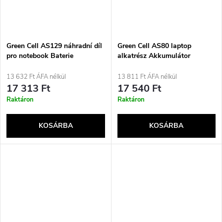
Green Cell AS129 náhradní díl
Green Cell AS80 laptop
pro notebook Baterie
alkatrész Akkumulátor
13 632 Ft ÁFA nélkül
13 811 Ft ÁFA nélkül
17 313 Ft
17 540 Ft
Raktáron
Raktáron
KOSÁRBA
KOSÁRBA