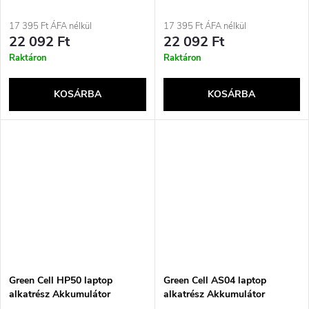
17 395 Ft ÁFA nélkül
17 395 Ft ÁFA nélkül
22 092 Ft
22 092 Ft
Raktáron
Raktáron
KOSÁRBA
KOSÁRBA
Green Cell HP50 laptop
Green Cell AS04 laptop
alkatrész Akkumulátor
alkatrész Akkumulátor