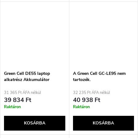
Green Cell DE55 laptop
A Green Cell GC-LE95 nem
alkatrész Akkumulátor
tartozék.
31 365 Ft ÁFA nélkül
32 235 Ft ÁFA nélkül
39 834 Ft
40 938 Ft
Raktáron
Raktáron
KOSÁRBA
KOSÁRBA