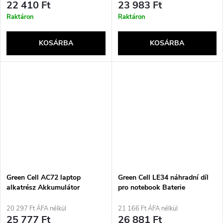
22 410 Ft
23 983 Ft
Raktáron
Raktáron
KOSÁRBA
KOSÁRBA
Green Cell AC72 laptop
Green Cell LE34 náhradní díl
alkatrész Akkumulátor
pro notebook Baterie
20 297 Ft ÁFA nélkül
21 166 Ft ÁFA nélkül
25 777 Ft
26 881 Ft