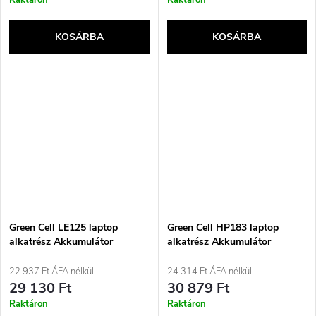
Raktáron
Raktáron
KOSÁRBA
KOSÁRBA
Green Cell LE125 laptop
Green Cell HP183 laptop
alkatrész Akkumulátor
alkatrész Akkumulátor
22 937 Ft ÁFA nélkül
24 314 Ft ÁFA nélkül
29 130 Ft
30 879 Ft
Raktáron
Raktáron