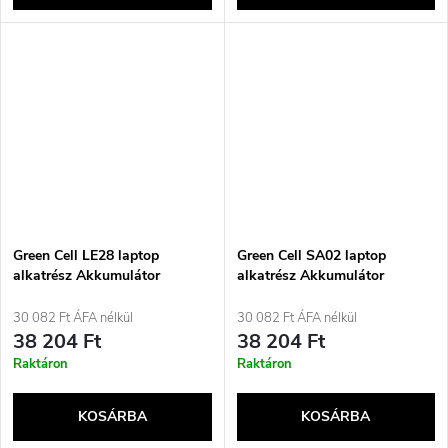
Green Cell LE28 laptop
Green Cell SA02 laptop
alkatrész Akkumulátor
alkatrész Akkumulátor
30 082 Ft ÁFA nélkül
30 082 Ft ÁFA nélkül
38 204 Ft
38 204 Ft
Raktáron
Raktáron
KOSÁRBA
KOSÁRBA