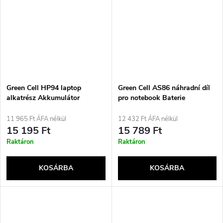
Green Cell HP94 laptop
Green Cell AS86 náhradní díl
alkatrész Akkumulátor
pro notebook Baterie
11 965 Ft ÁFA nélkül
12 432 Ft ÁFA nélkül
15 195 Ft
15 789 Ft
Raktáron
Raktáron
KOSÁRBA
KOSÁRBA