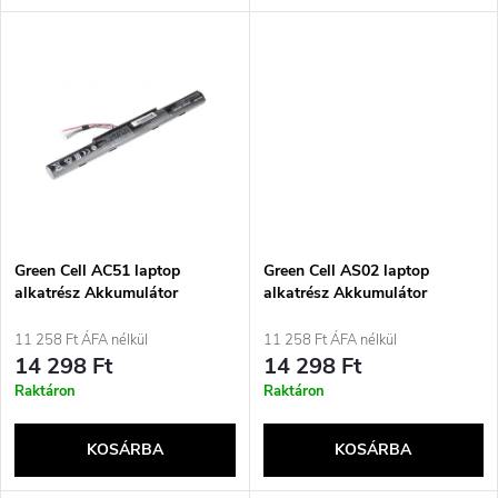
l
n
i
d
s
e
t
z
á
é
j
Green Cell AC51 laptop
Green Cell AS02 laptop
s
alkatrész Akkumulátor
alkatrész Akkumulátor
a
11 258 Ft ÁFA nélkül
11 258 Ft ÁFA nélkül
e
14 298 Ft
14 298 Ft
Raktáron
Raktáron
KOSÁRBA
KOSÁRBA