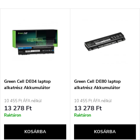
e
Legdrágább
T
Legnépszerűbb termékek
r
e
ABC szerint
m
r
é
m
k
é
e
Green Cell DE04 laptop
Green Cell DE80 laptop
alkatrész Akkumulátor
alkatrész Akkumulátor
k
k
10 455 Ft ÁFA nélkül
10 455 Ft ÁFA nélkül
e
13 278 Ft
13 278 Ft
r
Raktáron
Raktáron
k
e
KOSÁRBA
KOSÁRBA