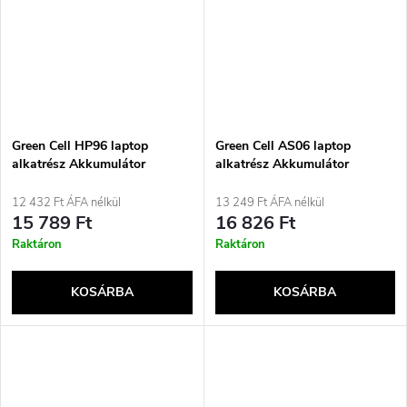
Green Cell HP96 laptop
Green Cell AS06 laptop
alkatrész Akkumulátor
alkatrész Akkumulátor
12 432 Ft ÁFA nélkül
13 249 Ft ÁFA nélkül
15 789 Ft
16 826 Ft
Raktáron
Raktáron
KOSÁRBA
KOSÁRBA