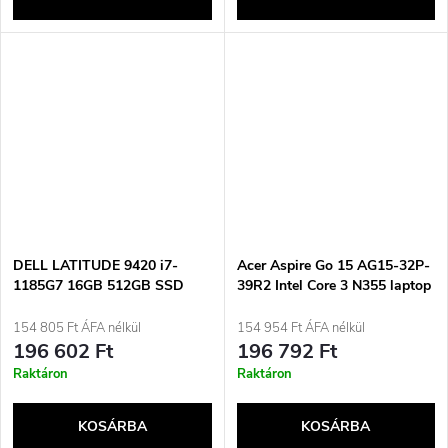
DELL LATITUDE 9420 i7-
Acer Aspire Go 15 AG15-32P-
1185G7 16GB 512GB SSD
39R2 Intel Core 3 N355 laptop
14&quot; FHD Win11pro
39,6 cm (15,6&quot;) Full HD
HASZNÁLT fém Használt
8 GB DDR5-SDRAM 128 GB
154 805 Ft ÁFA nélkül
154 954 Ft ÁFA nélkül
SSD Wi-Fi 6 (802.11ax)
196 602 Ft
196 792 Ft
Windows 11 Home Ezüst Új /
Raktáron
Raktáron
Újracsomagolt
KOSÁRBA
KOSÁRBA