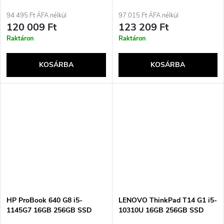
14&quot; FHD Win11pro
14&quot; FHD Win11pro
Használt
Használt
94 495 Ft ÁFA nélkül
97 015 Ft ÁFA nélkül
120 009 Ft
123 209 Ft
Raktáron
Raktáron
KOSÁRBA
KOSÁRBA
HP ProBook 640 G8 i5-
LENOVO ThinkPad T14 G1 i5-
1145G7 16GB 256GB SSD
10310U 16GB 256GB SSD
14&quot; FHD Win11pro
14&quot; FHD Win11pro