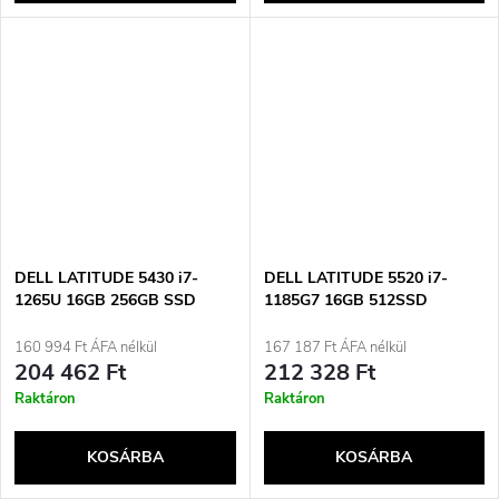
DELL LATITUDE 5430 i7-
DELL LATITUDE 5520 i7-
1265U 16GB 256GB SSD
1185G7 16GB 512SSD
14&quot; FHD (US QWERTY)
15.6&quot; FHD Win11pro
Win11pro Használt
Használt
160 994 Ft ÁFA nélkül
167 187 Ft ÁFA nélkül
204 462 Ft
212 328 Ft
Raktáron
Raktáron
KOSÁRBA
KOSÁRBA