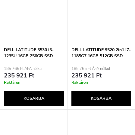
DELL LATITUDE 5530 i5-
DELL LATITUDE 9520 2in1 i7-
1235U 16GB 256GB SSD
1185G7 16GB 512GB SSD
15&quot; FHD Win11pro
15&quot; FHD
Használt
(érintőképernyős) Win11pro
185 765 Ft ÁFA nélkül
185 765 Ft ÁFA nélkül
Használt Használt
235 921 Ft
235 921 Ft
Raktáron
Raktáron
KOSÁRBA
KOSÁRBA