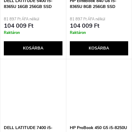
DELL LATITUDE 5400 i5-
HP EliteBook 840 G6 i5-
8365U 16GB 256GB SSD
8365U 8GB 256GB SSD
14&quot; FHD Win11pro +
14&quot; FHD (US QWERTY)
forrás HASZNÁLT Használt
Win11pro Használt
81 897 Ft ÁFA nélkül
81 897 Ft ÁFA nélkül
104 009 Ft
104 009 Ft
Raktáron
Raktáron
KOSÁRBA
KOSÁRBA
DELL LATITUDE 7400 i5-
HP ProBook 450 G5 i5-8250U