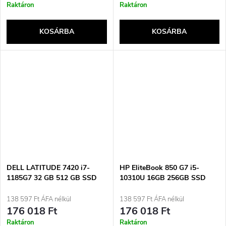
Raktáron
Raktáron
KOSÁRBA
KOSÁRBA
DELL LATITUDE 7420 i7-
HP EliteBook 850 G7 i5-
1185G7 32 GB 512 GB SSD
10310U 16GB 256GB SSD
14&quot; FHD
15.6&quot; FHD Win11pro
(érintőképernyő) USA
Használt
138 597 Ft ÁFA nélkül
138 597 Ft ÁFA nélkül
QWERTY billentyűzet
176 018 Ft
176 018 Ft
Windows 11 Pro + hálózati
Raktáron
Raktáron