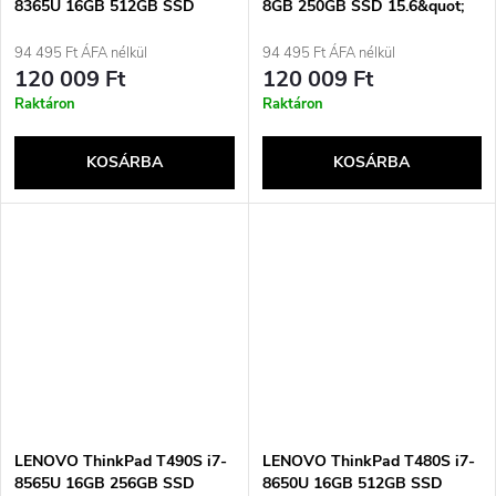
8365U 16GB 512GB SSD
8GB 250GB SSD 15.6&quot;
14&quot; FHD Win11pro
FHD Win10pro Használt
Használt
Használt
94 495 Ft ÁFA nélkül
94 495 Ft ÁFA nélkül
120 009 Ft
120 009 Ft
Raktáron
Raktáron
KOSÁRBA
KOSÁRBA
LENOVO ThinkPad T490S i7-
LENOVO ThinkPad T480S i7-
8565U 16GB 256GB SSD
8650U 16GB 512GB SSD