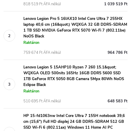
818 519 Ft ÁFA nélkül
1 039 519 Ft
Lenovo Legion Pro 5 16IAX10 Intel Core Ultra 7 255HX
laptop 40,6 cm (16&quot;) WQXGA 32 GB DDR5-SDRAM
1 TB SSD NVIDIA GeForce RTX 5070 Wi-Fi 7 (802.11be)
NoOS Black
Raktáron
759 674 Ft ÁFA nélkül
964 786 Ft
Lenovo Legion 5 15AHP10 Ryzen 7 260 15.1&quot;
WQXGA OLED 500nits 165Hz 16GB DDR5 5600 SSD
1TB GeForce RTX 5050 8GB Camera 5Mpx 80Wh NoOS
Eclipse Black
Raktáron
510 695 Ft ÁFA nélkül
648 583 Ft
HP 15-fd1063nw Intel Core Ultra 7 155H notebook 39,6
cm (15,6") Full HD displej 24 GB DDR5-SDRAM 512 GB
SSD Wi-Fi 6 (802.11ax) Windows 11 Home AI PC