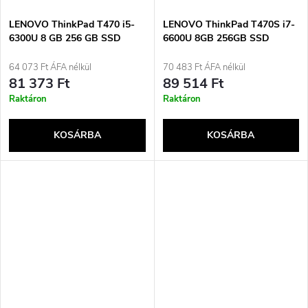
é
j
LENOVO ThinkPad T470 i5-
LENOVO ThinkPad T470S i7-
s
6300U 8 GB 256 GB SSD
6600U 8GB 256GB SSD
14&quot; HD (US QWERTY)
14&quot; FHD Win10pro
a
Win10 Pro + hálózati adapter
Használt
64 073 Ft ÁFA nélkül
70 483 Ft ÁFA nélkül
e
– HASZNÁLT Használt
81 373 Ft
89 514 Ft
Raktáron
Raktáron
KOSÁRBA
KOSÁRBA