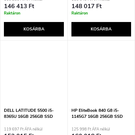
Használt
146 413 Ft
148 017 Ft
Raktáron
Raktáron
KOSÁRBA
KOSÁRBA
DELL LATITUDE 5500 i5-
HP EliteBook 840 G8 i5-
8365U 16GB 256GB SSD
1145G7 16GB 256GB SSD
15&quot; FHD Win11pro
14&quot; FHD Win11pro
Használt
Használt
119 697 Ft ÁFA nélkül
125 998 Ft ÁFA nélkül