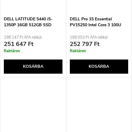
DELL LATITUDE 5440 i5-
DELL Pro 15 Essential
1350P 16GB 512GB SSD
PV15250 Intel Core 3 100U
14&quot; FHD Win11pro
processzorral és 1024 GB
Használt
memóriával rendelkező laptop,
198 147 Ft ÁFA nélkül
199 053 Ft ÁFA nélkül
39,6 cm (15,6&quot;) Full HD,
251 647 Ft
252 797 Ft
8 GB DDR5-SDRAM, 512 GB
Raktáron
Raktáron
SSD, Wi-Fi 6 (802.11ax),
Windows 11 Pro, Fekete
KOSÁRBA
KOSÁRBA