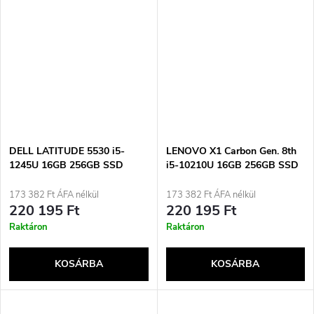
DELL LATITUDE 5530 i5-
LENOVO X1 Carbon Gen. 8th
1245U 16GB 256GB SSD
i5-10210U 16GB 256GB SSD
15&quot; FHD Win11pro
14" FHD (US QWERTY)
Használt
Win11pro Použité
173 382 Ft ÁFA nélkül
173 382 Ft ÁFA nélkül
220 195 Ft
220 195 Ft
Raktáron
Raktáron
KOSÁRBA
KOSÁRBA