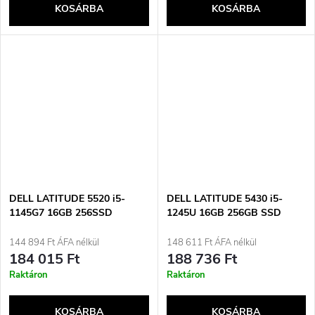
KOSÁRBA
KOSÁRBA
DELL LATITUDE 5520 i5-
DELL LATITUDE 5430 i5-
1145G7 16GB 256SSD
1245U 16GB 256GB SSD
15.6&quot; FHD Win11pro
14&quot; FHD (US QWERTY)
Használt
Win11pro Használt
144 894 Ft ÁFA nélkül
148 611 Ft ÁFA nélkül
184 015 Ft
188 736 Ft
Raktáron
Raktáron
KOSÁRBA
KOSÁRBA