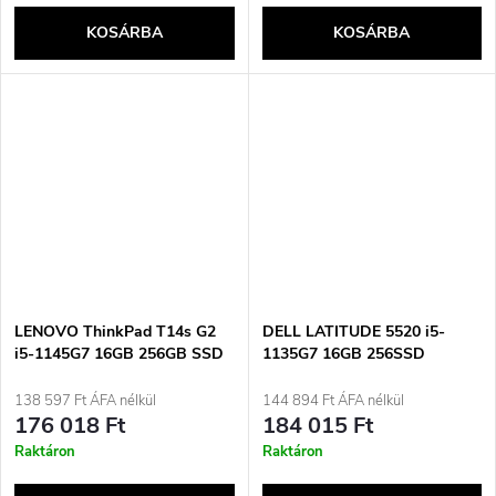
KOSÁRBA
KOSÁRBA
LENOVO ThinkPad T14s G2
DELL LATITUDE 5520 i5-
i5-1145G7 16GB 256GB SSD
1135G7 16GB 256SSD
14&quot; FHD Win11pro
15.6&quot; FHD Win11pro
Használt
Használt
138 597 Ft ÁFA nélkül
144 894 Ft ÁFA nélkül
176 018 Ft
184 015 Ft
Raktáron
Raktáron