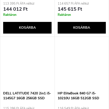
Használt
Használt
113 395 Ft ÁFA nélkül
114 657 Ft ÁFA nélkül
144 012 Ft
145 615 Ft
Raktáron
Raktáron
KOSÁRBA
KOSÁRBA
DELL LATITUDE 7420 2in1 i5-
HP EliteBook 840 G7 i5-
1145G7 16GB 256GB SSD
10210U 16GB 512GB SSD
14&quot; FHD
14&quot; FHD Win11pro
(érintőképernyős) Win11pro
Használt
115 286 Ft ÁFA nélkül
116 549 Ft ÁFA nélkül