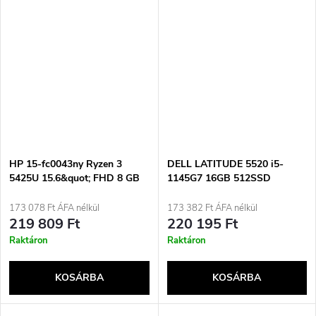
HP 15-fc0043ny Ryzen 3
DELL LATITUDE 5520 i5-
5425U 15.6&quot; FHD 8 GB
1145G7 16GB 512SSD
DDR4 SSD 256 GB Vega 6
15.6&quot; FHD
Windows 11 Természetes
(érintőképernyős) Win11pro
173 078 Ft ÁFA nélkül
173 382 Ft ÁFA nélkül
ezüst 2 év garancia
Használt
219 809 Ft
220 195 Ft
Raktáron
Raktáron
KOSÁRBA
KOSÁRBA