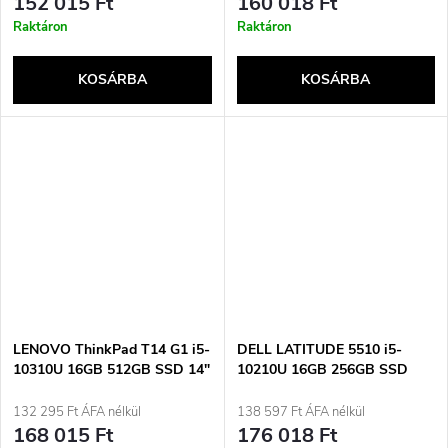
152 015 Ft
160 018 Ft
Raktáron
Raktáron
KOSÁRBA
KOSÁRBA
LENOVO ThinkPad T14 G1 i5-
DELL LATITUDE 5510 i5-
10310U 16GB 512GB SSD 14"
10210U 16GB 256GB SSD
FHD Win11pro Použité
15&quot; FHD Win11pro
Használt
132 295 Ft ÁFA nélkül
138 597 Ft ÁFA nélkül
168 015 Ft
176 018 Ft