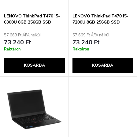
k
é
e
LENOVO ThinkPad T470 i5-
LENOVO ThinkPad T470 i5-
6300U 8GB 256GB SSD
7200U 8GB 256GB SSD
k
14&quot; FHD Win10pro
14&quot; FHD Win10pro
k
Használt Használt
Használt Használt
57 669 Ft ÁFA nélkül
57 669 Ft ÁFA nélkül
e
73 240 Ft
73 240 Ft
r
Raktáron
Raktáron
k
e
KOSÁRBA
KOSÁRBA
l
n
i
d
s
e
t
z
á