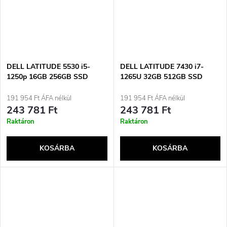
DELL LATITUDE 5530 i5-
DELL LATITUDE 7430 i7-
1250p 16GB 256GB SSD
1265U 32GB 512GB SSD
15&quot; FHD Win11pro
14&quot;
Használt
FHD(érintőképernyős+LTE)
191 954 Ft ÁFA nélkül
191 954 Ft ÁFA nélkül
Win11pro Használt
243 781 Ft
243 781 Ft
Raktáron
Raktáron
KOSÁRBA
KOSÁRBA