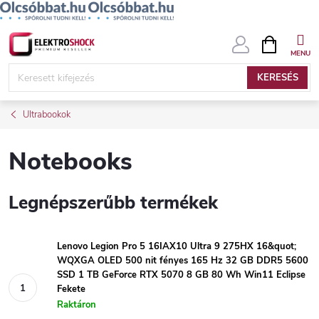
Ugrás
KOSÁR
a
fő
KERESÉS
tartalomhoz
Ultrabookok
Notebooks
Legnépszerűbb termékek
Lenovo Legion Pro 5 16IAX10 Ultra 9 275HX 16&quot;
WQXGA OLED 500 nit fényes 165 Hz 32 GB DDR5 5600
SSD 1 TB GeForce RTX 5070 8 GB 80 Wh Win11 Eclipse
Fekete
Raktáron