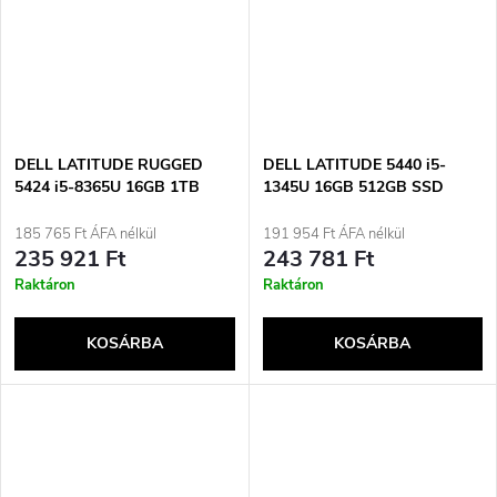
DELL LATITUDE RUGGED
DELL LATITUDE 5440 i5-
5424 i5-8365U 16GB 1TB
1345U 16GB 512GB SSD
SSD 14&quot; FHD Win11pro
14&quot; FHD Win11pro
Használt
Használt
185 765 Ft ÁFA nélkül
191 954 Ft ÁFA nélkül
235 921 Ft
243 781 Ft
Raktáron
Raktáron
KOSÁRBA
KOSÁRBA