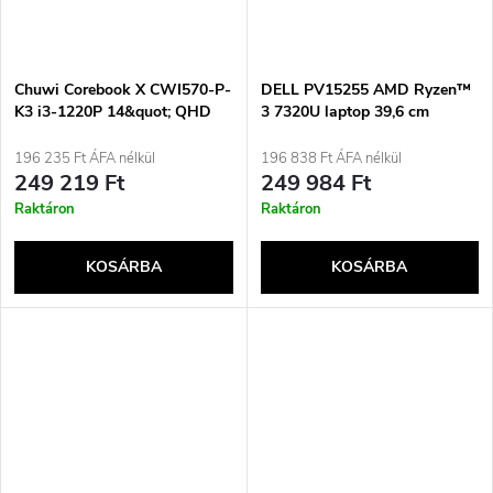
Chuwi Corebook X CWI570-P-
DELL PV15255 AMD Ryzen™
K3 i3-1220P 14&quot; QHD
3 7320U laptop 39,6 cm
16GB SSD512GB BT BLKB
(15,6&quot;) Full HD 8 GB
W11Pro Ezüst
LPDDR5-SDRAM 512 GB
196 235 Ft ÁFA nélkül
196 838 Ft ÁFA nélkül
SSD Wi-Fi 5 (802.11ac)
249 219 Ft
249 984 Ft
Windows 11 Pro Fekete
Raktáron
Raktáron
KOSÁRBA
KOSÁRBA