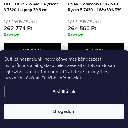
DELL DC15255 AMD Ryzen™
Chuwi Corebook-Plus-P-K1
3 7320U laptop 39,6 cm
Ryzen 5 7430U 16&#39;&#39;
(15,6&quot;) Full HD 8 GB
WUXGA AG 16 GB SSD 512
LPDDR5-SDRAM 512 GB
BT BLKB W11Pro
206 909 Ft ÁFA nélkül
208 315 Ft ÁFA nélkül
SSD Wi-Fi 5 (802.11ac)
262 774 Ft
264 560 Ft
Windows 11 Pro Angol
Raktáron
Raktáron
(Egyesült Királyság)
Nemzetközi Fekete
KOSÁRBA
KOSÁRBA
Sütiket használunk, hogy kényelmes böngészést
biztosítsunk a látogatások elemzése által, folyamatosan
fejlesztve az oldal funkcionalitását, teljesítményét és
használhatóságát.
További információk
Beállítások
Elfogadom
ASUS Vivobook 14
HP 15-fd0154wm i5-1334U