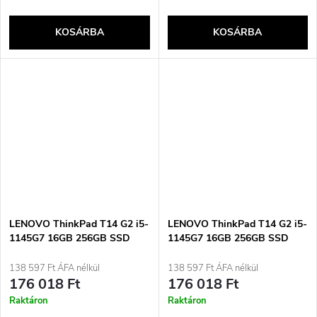
adapter HASZNÁLT Használt
KOSÁRBA
KOSÁRBA
LENOVO ThinkPad T14 G2 i5-
LENOVO ThinkPad T14 G2 i5-
1145G7 16GB 256GB SSD
1145G7 16GB 256GB SSD
14&quot; FHD Win11pro
14&quot; FHD Win11pro
Használt
Használt fém
138 597 Ft ÁFA nélkül
138 597 Ft ÁFA nélkül
176 018 Ft
176 018 Ft
Raktáron
Raktáron