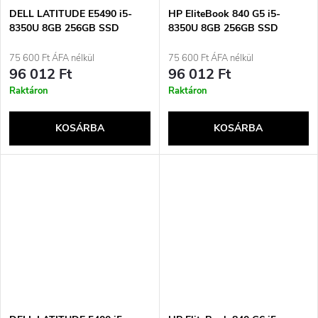
DELL LATITUDE E5490 i5-
HP EliteBook 840 G5 i5-
8350U 8GB 256GB SSD
8350U 8GB 256GB SSD
14&quot; FHD Win11pro
14&quot; FHD Win11pro
Használt
Használt
75 600 Ft ÁFA nélkül
75 600 Ft ÁFA nélkül
96 012 Ft
96 012 Ft
Raktáron
Raktáron
KOSÁRBA
KOSÁRBA