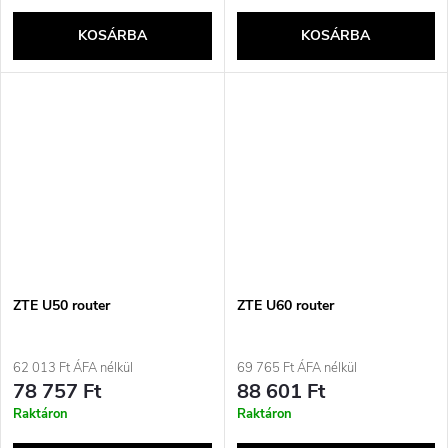
KOSÁRBA
KOSÁRBA
ZTE U50 router
ZTE U60 router
62 013 Ft ÁFA nélkül
69 765 Ft ÁFA nélkül
78 757 Ft
88 601 Ft
Raktáron
Raktáron