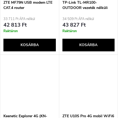
ZTE MF79N USB modem LTE
TP-Link TL-MR100-
CAT.4 router
OUTDOOR vezeték nélküli
router Gyors Ethernet
Egysávos (2,4 GHz) 4G Fehér
33 711 Ft ÁFA nélkül
34 509 Ft ÁFA nélkül
42 813 Ft
43 827 Ft
Raktáron
Raktáron
KOSÁRBA
KOSÁRBA
Keenetic Explorer 4G (KN-
ZTE U10S Pro 4G mobil WiFi6