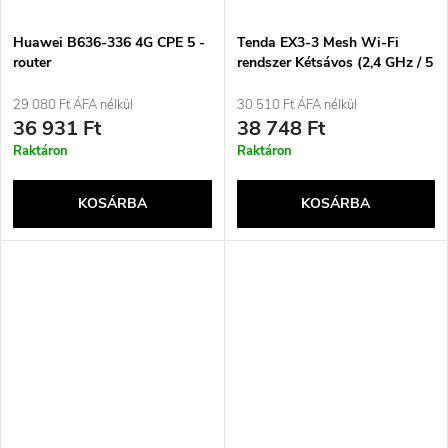
Huawei B636-336 4G CPE 5 -
Tenda EX3-3 Mesh Wi-Fi
router
rendszer Kétsávos (2,4 GHz / 5
GHz) Wi-Fi 6 (802.11ax) Fehér
1 Beltéri
29 080 Ft ÁFA nélkül
30 510 Ft ÁFA nélkül
36 931 Ft
38 748 Ft
Raktáron
Raktáron
KOSÁRBA
KOSÁRBA