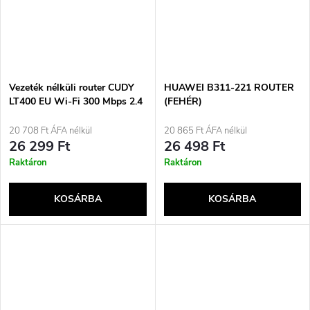
Vezeték nélküli router CUDY
HUAWEI B311-221 ROUTER
LT400 EU Wi-Fi 300 Mbps 2.4
(FEHÉR)
GHz 4G LTE SIM Fekete
20 708 Ft ÁFA nélkül
20 865 Ft ÁFA nélkül
26 299 Ft
26 498 Ft
Raktáron
Raktáron
KOSÁRBA
KOSÁRBA