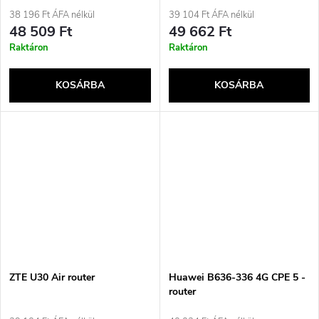
Fehér
38 196 Ft ÁFA nélkül
39 104 Ft ÁFA nélkül
48 509 Ft
49 662 Ft
Raktáron
Raktáron
KOSÁRBA
KOSÁRBA
ZTE U30 Air router
Huawei B636-336 4G CPE 5 -
router