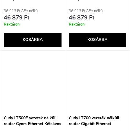
36 913 Ft ÁFA nélkül
36 913 Ft ÁFA nélkül
46 879 Ft
46 879 Ft
Raktáron
Raktáron
KOSÁRBA
KOSÁRBA
Cudy LT500E vezeték nélküli
Cudy LT700 vezeték nélküli
router Gyors Ethernet Kétsávos
router Gigabit Ethernet
(2,4 GHz / 5 GHz) 4G Fehér
Kétsávos (2,4 GHz / 5 GHz) 4G