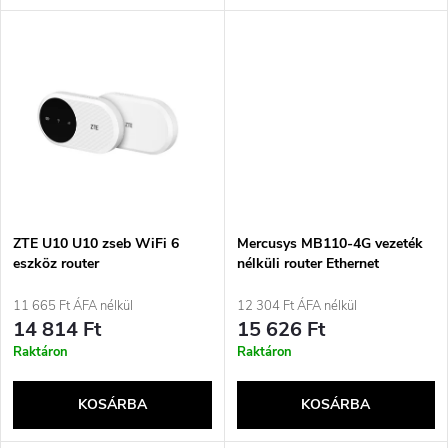
l
n
i
d
s
e
t
z
á
é
j
ZTE U10 U10 zseb WiFi 6
Mercusys MB110-4G vezeték
s
eszköz router
nélküli router Ethernet
Egysávos (2,4 GHz) Fehér
a
11 665 Ft ÁFA nélkül
12 304 Ft ÁFA nélkül
e
14 814 Ft
15 626 Ft
Raktáron
Raktáron
KOSÁRBA
KOSÁRBA