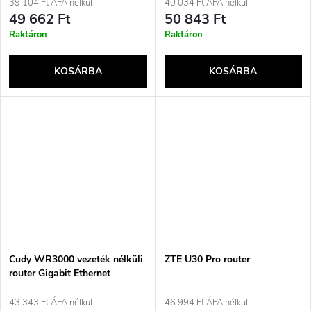
39 104 Ft ÁFA nélkül
40 034 Ft ÁFA nélkül
49 662 Ft
50 843 Ft
Raktáron
Raktáron
KOSÁRBA
KOSÁRBA
Cudy WR3000 vezeték nélküli
ZTE U30 Pro router
router Gigabit Ethernet
Kétsávos (2,4 GHz / 5 GHz)
Fekete
43 343 Ft ÁFA nélkül
46 994 Ft ÁFA nélkül