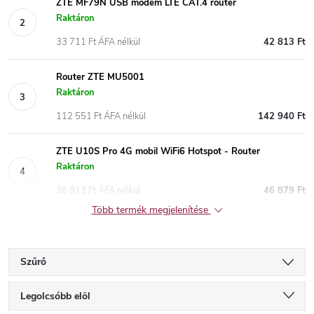
ZTE MF79N USB modem LTE CAT.4 router
Raktáron
33 711 Ft ÁFA nélkül
42 813 Ft
Router ZTE MU5001
Raktáron
112 551 Ft ÁFA nélkül
142 940 Ft
ZTE U10S Pro 4G mobil WiFi6 Hotspot - Router
Raktáron
36 913 Ft ÁFA nélkül
46 879 Ft
Több termék megjelenítése
Szűrő
T
Legolcsóbb elöl