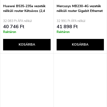
Huawei B535-235a vezeték
Mercusys MB230-4G vezeték
nélküli router Kétsávos (2,4
nélküli router Gigabit Ethernet
GHz / 5 GHz) 4G Fehér
Kétsávos (2,4 GHz / 5 GHz)
Fehér
32 083 Ft ÁFA nélkül
32 991 Ft ÁFA nélkül
40 746 Ft
41 898 Ft
Raktáron
Raktáron
KOSÁRBA
KOSÁRBA