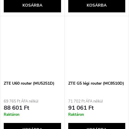
KOSÁRBA
KOSÁRBA
ZTE U60 router (MU5251D)
ZTE G5 légi router (MC8510D)
69 765 Ft ÁFA nélkül
71 702 Ft ÁFA nélkül
88 601 Ft
91 061 Ft
Raktáron
Raktáron