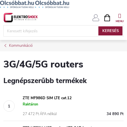
Ugrás
KOSÁR
a
fő
KERESÉS
tartalomhoz
Kommunikáció
3G/4G/5G routers
Legnépszerűbb termékek
ZTE MF986D SIM LTE cat.12
Raktáron
27 472 Ft ÁFA nélkül
34 890 Ft