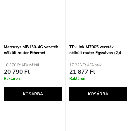
Mercusys MB130-4G vezeték
TP-Link M7005 vezeték
nélküli router Ethernet
nélküli router Egysávos (2,4
Kétsávos (2,4 GHz / 5 GHz)
GHz) 4G Fekete
Fehér
16 370 Ft ÁFA nélkül
17 226 Ft ÁFA nélkül
20 790 Ft
21 877 Ft
Raktáron
Raktáron
KOSÁRBA
KOSÁRBA