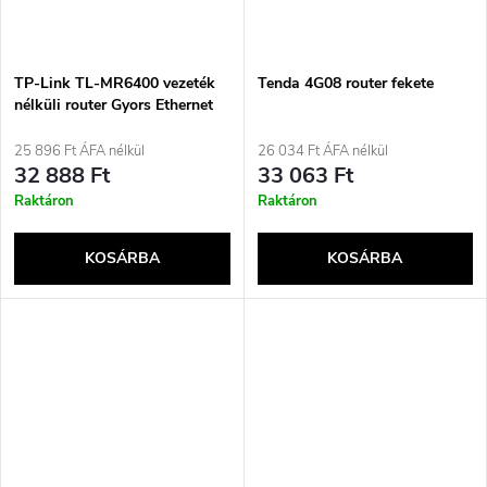
TP-Link TL-MR6400 vezeték
Tenda 4G08 router fekete
nélküli router Gyors Ethernet
Egysávos (2,4 GHz) 4G Fekete
25 896 Ft ÁFA nélkül
26 034 Ft ÁFA nélkül
32 888 Ft
33 063 Ft
Raktáron
Raktáron
KOSÁRBA
KOSÁRBA