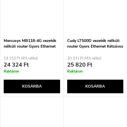
Mercusys MB118-4G vezeték
Cudy LT500D vezeték nélküli
nélküli router Gyors Ethernet
router Gyors Ethernet Kétsávos
Egysávos (2,4 GHz) Fehér
(2,4 GHz / 5 GHz) 4G Fekete
19 153 Ft ÁFA nélkül
20 331 Ft ÁFA nélkül
24 324 Ft
25 820 Ft
Raktáron
Raktáron
KOSÁRBA
KOSÁRBA