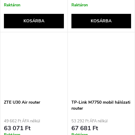
Raktáron
Raktáron
KOSÁRBA
KOSÁRBA
ZTE U30 Air router
TP-Link M7750 mobil hálózati
router
49 662 Ft ÁFA nélkül
53 292 Ft ÁFA nélkül
63 071 Ft
67 681 Ft