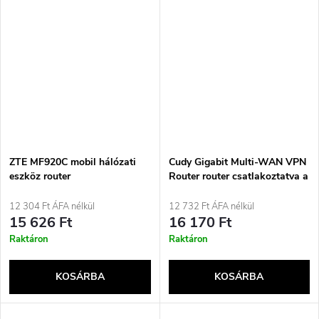
ZTE MF920C mobil hálózati
Cudy Gigabit Multi-WAN VPN
eszköz router
Router router csatlakoztatva a
hálózathoz Fast Ethernet,
Gigabit Ethernet Szürke
12 304 Ft ÁFA nélkül
12 732 Ft ÁFA nélkül
15 626 Ft
16 170 Ft
Raktáron
Raktáron
KOSÁRBA
KOSÁRBA