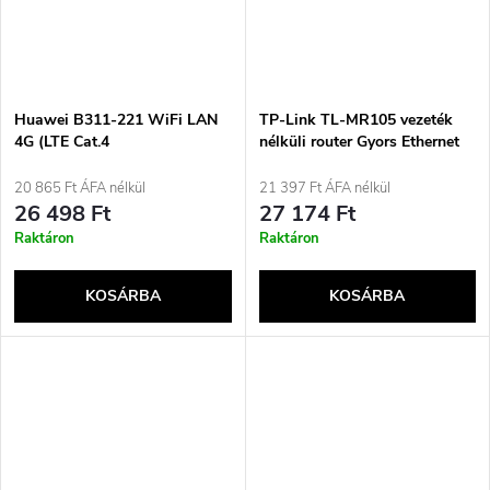
Huawei B311-221 WiFi LAN
TP-Link TL-MR105 vezeték
4G (LTE Cat.4
nélküli router Gyors Ethernet
150Mbps/50Mbps) Fehér
Egysávos (2,4 GHz) 4G Fehér
20 865 Ft ÁFA nélkül
21 397 Ft ÁFA nélkül
26 498 Ft
27 174 Ft
Raktáron
Raktáron
KOSÁRBA
KOSÁRBA