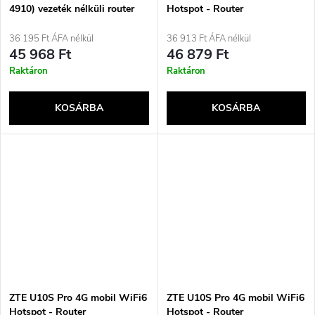
4910) vezeték nélküli router
Hotspot - Router
Gyors Ethernet Kétsávos (2,4
GHz / 5 GHz) Szürke, Fehér
36 195 Ft ÁFA nélkül
36 913 Ft ÁFA nélkül
45 968 Ft
46 879 Ft
Raktáron
Raktáron
KOSÁRBA
KOSÁRBA
ZTE U10S Pro 4G mobil WiFi6
ZTE U10S Pro 4G mobil WiFi6
Hotspot - Router
Hotspot - Router