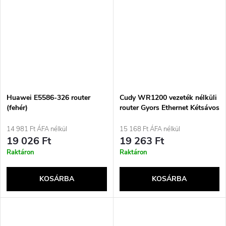
Huawei E5586-326 router
Cudy WR1200 vezeték nélküli
(fehér)
router Gyors Ethernet Kétsávos
(2,4 GHz / 5 GHz) Fehér
14 981 Ft ÁFA nélkül
15 168 Ft ÁFA nélkül
19 026 Ft
19 263 Ft
Raktáron
Raktáron
KOSÁRBA
KOSÁRBA