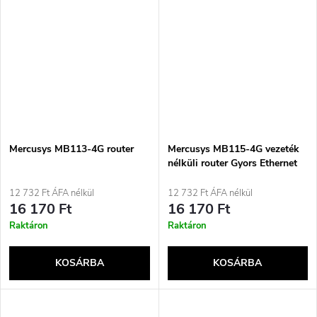
Mercusys MB113-4G router
Mercusys MB115-4G vezeték
nélküli router Gyors Ethernet
Egysávos (2,4 GHz) Fekete
12 732 Ft ÁFA nélkül
12 732 Ft ÁFA nélkül
16 170 Ft
16 170 Ft
Raktáron
Raktáron
KOSÁRBA
KOSÁRBA