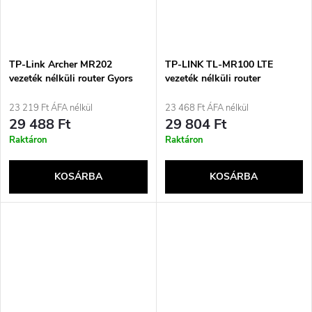
TP-Link Archer MR202
TP-LINK TL-MR100 LTE
vezeték nélküli router Gyors
vezeték nélküli router
Ethernet Kétsávos (2,4 GHz / 5
Egysávos (2,4 GHz) Fekete
GHz) 4G Fekete
23 219 Ft ÁFA nélkül
23 468 Ft ÁFA nélkül
29 488 Ft
29 804 Ft
Raktáron
Raktáron
KOSÁRBA
KOSÁRBA