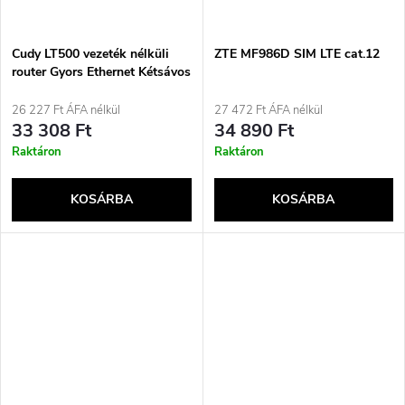
Cudy LT500 vezeték nélküli
ZTE MF986D SIM LTE cat.12
router Gyors Ethernet Kétsávos
(2,4 GHz / 5 GHz) 4G Fekete
26 227 Ft ÁFA nélkül
27 472 Ft ÁFA nélkül
33 308 Ft
34 890 Ft
Raktáron
Raktáron
KOSÁRBA
KOSÁRBA