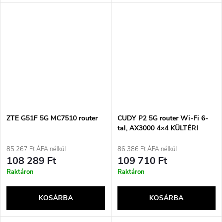
ZTE G51F 5G MC7510 router
CUDY P2 5G router Wi-Fi 6-
tal, AX3000 4×4 KÜLTÉRI
85 267 Ft ÁFA nélkül
86 386 Ft ÁFA nélkül
108 289 Ft
109 710 Ft
Raktáron
Raktáron
KOSÁRBA
KOSÁRBA