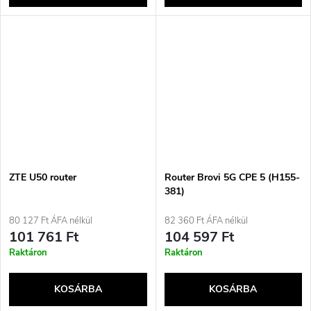
ZTE U50 router
Router Brovi 5G CPE 5 (H155-
381)
80 127 Ft ÁFA nélkül
82 360 Ft ÁFA nélkül
101 761 Ft
104 597 Ft
Raktáron
Raktáron
KOSÁRBA
KOSÁRBA