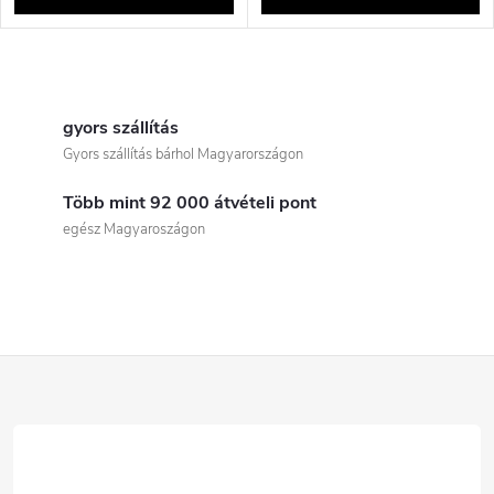
l
n
i
L
d
s
i
gyors szállítás
e
Gyors szállítás bárhol Magyarországon
t
s
z
Több mint 92 000 átvételi pont
t
á
egész Magyaroszágon
é
a
j
i
s
a
r
e
L
á
á
n
b
y