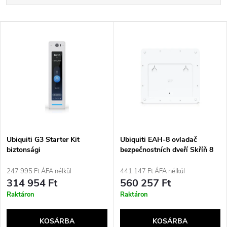
e
Legdrágább
T
Legnépszerűbb termékek
r
e
ABC szerint
m
r
é
m
k
é
e
Ubiquiti G3 Starter Kit
Ubiquiti EAH-8 ovladač
biztonsági
bezpečnostních dveří Skříň 8
k
beléptetőrendszerhez, szürke,
dveře/dveří Ethernet
k
fehér
247 995 Ft ÁFA nélkül
441 147 Ft ÁFA nélkül
e
314 954 Ft
560 257 Ft
r
Raktáron
Raktáron
k
e
KOSÁRBA
KOSÁRBA