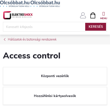
Ugrás
KOSÁR
a
fő
KERESÉS
tartalomhoz
Hálózatok és biztonsági rendszerek
Access control
Központi vezérlők
Hozzáférési kártyaolvasók