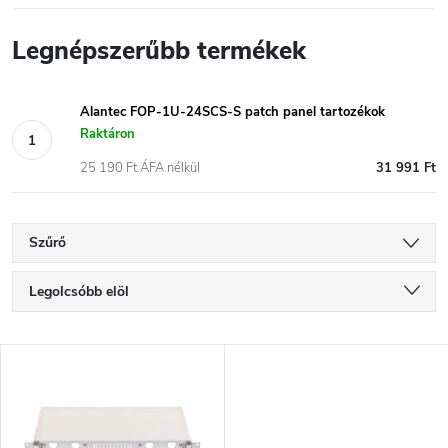
Legnépszerűbb termékek
Alantec FOP-1U-24SCS-S patch panel tartozékok
Raktáron
25 190 Ft ÁFA nélkül
31 991 Ft
Szűrő
T
Legolcsóbb elöl
e
Legdrágább
T
Legnépszerűbb termékek
r
e
ABC szerint
m