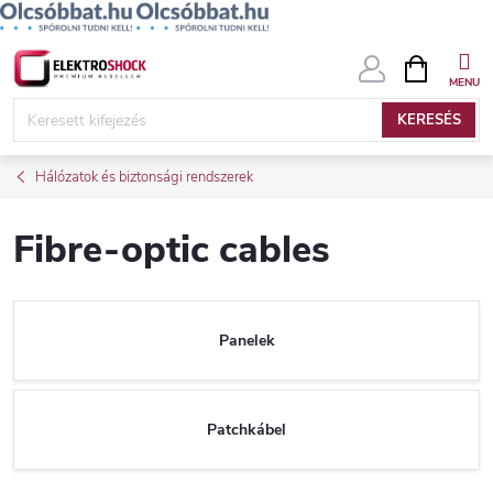
Ugrás
KOSÁR
a
fő
KERESÉS
tartalomhoz
Hálózatok és biztonsági rendszerek
Fibre-optic cables
Panelek
Patchkábel