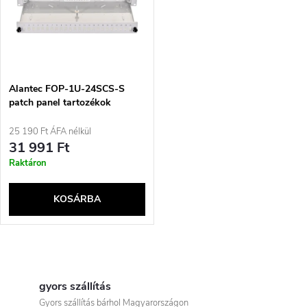
r
é
m
k
é
e
Alantec FOP-1U-24SCS-S
patch panel tartozékok
k
k
25 190 Ft ÁFA nélkül
e
31 991 Ft
r
Raktáron
k
e
KOSÁRBA
l
n
i
L
d
s
i
gyors szállítás
e
Gyors szállítás bárhol Magyarországon