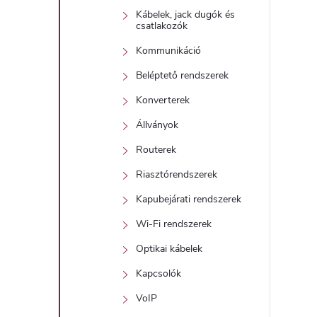
j
Kábelek, jack dugók és
i
csatlakozók
r
Kommunikáció
Beléptető rendszerek
Konverterek
Állványok
Routerek
í
Riasztórendszerek
t
Kapubejárati rendszerek
Wi-Fi rendszerek
Optikai kábelek
Kapcsolók
VoIP
l