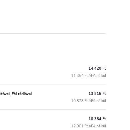
14 420 Ft
11 354 Ft ÁFA nélkül
13 815 Ft
ővel, FM rádióval
10 878 Ft ÁFA nélkül
16 384 Ft
12 901 Ft ÁFA nélkül