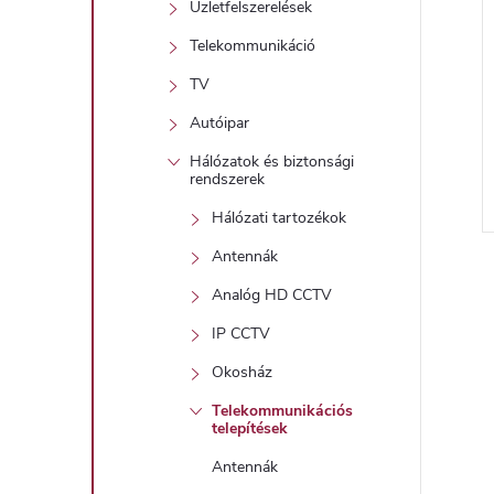
Üzletfelszerelések
Telekommunikáció
TV
Autóipar
Hálózatok és biztonsági
rendszerek
Hálózati tartozékok
l
Antennák
i
Analóg HD CCTV
IP CCTV
i
Okosház
Telekommunikációs
telepítések
t
Antennák