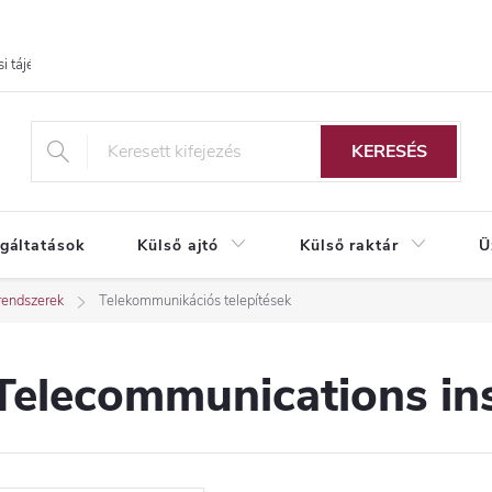
i tájékoztató
KERESÉS
lgáltatások
Külső ajtó
Külső raktár
Ü
rendszerek
Telekommunikációs telepítések
Telecommunications ins