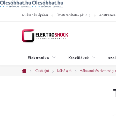
Ugrás
A vásárlás lépései
Üzleti feltételek (ÁSZF)
Adatkezelés
a
fő
tartalomhoz
Elektronika
Készülékek
szo
Külső ajtó
Külső ajtó
Hálózatok és biztonsági 
Kezdőlap
O
l