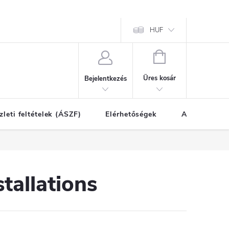
HUF
KOSÁR
Üres kosár
Bejelentkezés
zleti feltételek (ÁSZF)
Elérhetőségek
A vásárlás l
tallations