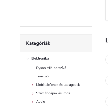
d
a
l
s
Kategóriák
Kategóriák
átugrása
ó
p
Elektronika
Dyson Álló porszívó
a
Televízió
n
Mobiltelefonok és táblagépek
Számítógépek és iroda
e
Audio