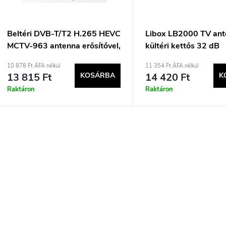
k
é
r
k
Beltéri DVB-T/T2 H.265 HEVC
Libox LB2000 TV an
MCTV-963 antenna erősítővel,
kültéri kettős 32 dB
e
e
FM rádióval
10 878 Ft ÁFA nélkül
11 354 Ft ÁFA nélkül
13 815 Ft
KOSÁRBA
14 420 Ft
K
n
k
Raktáron
Raktáron
d
e
L
z
s
é
s
t
s
á
a