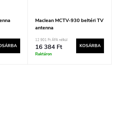
tenna
Maclean MCTV-930 beltéri TV
antenna
12 901 Ft ÁFA nélkül
OSÁRBA
16 384 Ft
KOSÁRBA
Raktáron