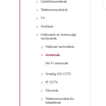
Üzletfelszerelések
l
Telekommunikáció
TV
i
Autóipar
i
Hálózatok és biztonsági
rendszerek
Hálózati tartozékok
t
Antennák
Wi-Fi antennák
j
i
Analóg HD CCTV
r
IP CCTV
Okosház
Telekommunikációs
telepítések