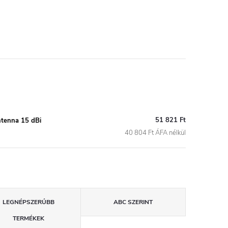
51 821 Ft
ntenna 15 dBi
40 804 Ft ÁFA nélkül
LEGNÉPSZERŰBB
ABC SZERINT
TERMÉKEK