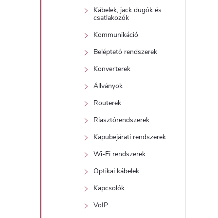
Kábelek, jack dugók és
csatlakozók
í
Kommunikáció
t
Beléptető rendszerek
Konverterek
Állványok
Routerek
Riasztórendszerek
l
Kapubejárati rendszerek
Wi-Fi rendszerek
Optikai kábelek
Kapcsolók
i
VoIP