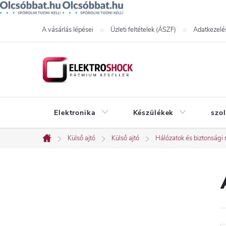
Ugrás
A vásárlás lépései
Üzleti feltételek (ÁSZF)
Adatkezelés
a
fő
tartalomhoz
Elektronika
Készülékek
szo
Külső ajtó
Külső ajtó
Hálózatok és biztonsági 
Kezdőlap
O
l