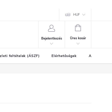
HUF
KOSÁR
Üres kosár
Bejelentkezés
zleti feltételek (ÁSZF)
Elérhetőségek
A vásárlás l