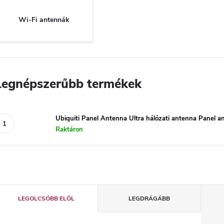
Wi-Fi antennák
Legnépszerűbb termékek
Ubiquiti Panel Antenna Ultra hálózati antenna Panel a
Raktáron
T
LEGOLCSÓBB ELÖL
LEGDRÁGÁBB
e