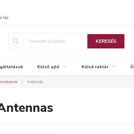
i tájékoztató
KERESÉS
lgáltatások
Külső ajtó
Külső raktár
Ü
rendszerek
Antennák
Antennas