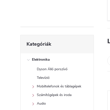
d
a
l
s
Kategóriák
Kategóriák
átugrása
ó
p
Elektronika
Dyson Álló porszívó
a
Televízió
n
Mobiltelefonok és táblagépek
Számítógépek és iroda
e
Audio