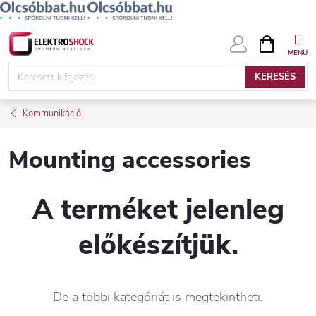
Ugrás
KOSÁR
a
fő
KERESÉS
tartalomhoz
Kommunikáció
Mounting accessories
A terméket jelenleg
előkészítjük.
De a többi kategóriát is megtekintheti.