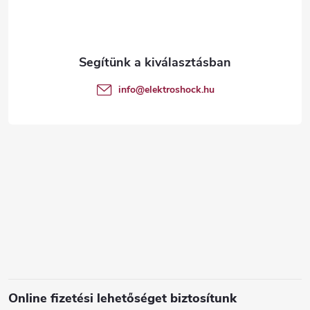
b
l
é
info
@
elektroshock.hu
c
Online fizetési lehetőséget biztosítunk