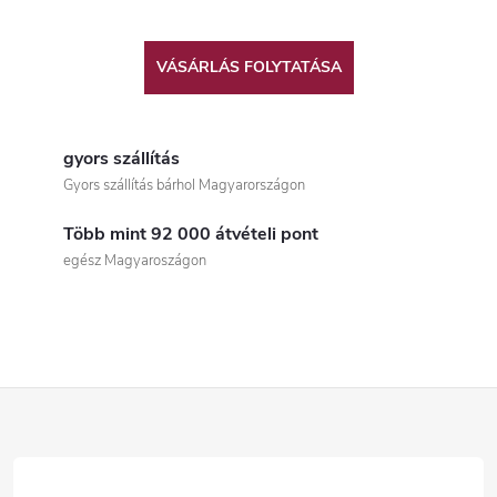
VÁSÁRLÁS FOLYTATÁSA
gyors szállítás
Gyors szállítás bárhol Magyarországon
Több mint 92 000 átvételi pont
egész Magyaroszágon
L
á