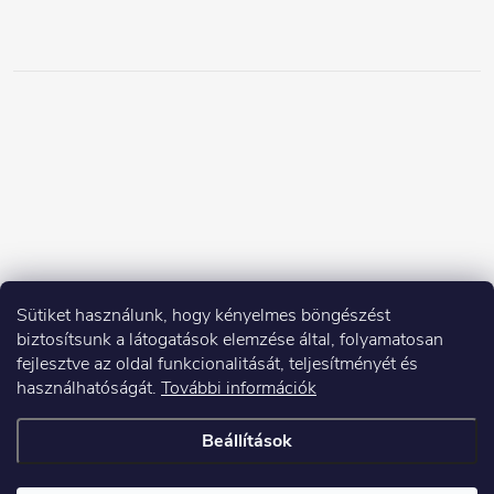
Sütiket használunk, hogy kényelmes böngészést
biztosítsunk a látogatások elemzése által, folyamatosan
fejlesztve az oldal funkcionalitását, teljesítményét és
használhatóságát.
További információk
Beállítások
Copyright 2026
Elektroshock.hu
. Minden jog fenntartva.