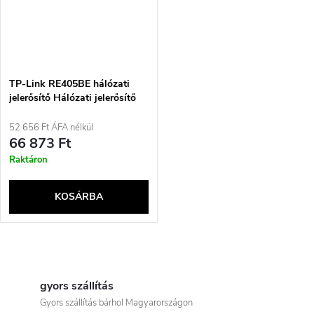
TP-Link RE405BE hálózati
jelerősítő Hálózati jelerősítő
Fehér 2500 Mbit/s
52 656 Ft ÁFA nélkül
66 873 Ft
Raktáron
KOSÁRBA
L
i
gyors szállítás
Gyors szállítás bárhol Magyarországon