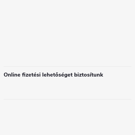
s
e
l
e
m
e
i
Online fizetési lehetőséget biztosítunk