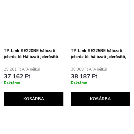
TP-Link RE220BE hálózati
TP-Link RE225BE hálózati
jelerősítő Hálózati jelerősítő
jelerősítő, hálózati jelerősítő,
Fehér 1000 Mbit/s
fehér
29 261 Ft ÁFA nélkül
30 069 Ft ÁFA nélkül
37 162 Ft
38 187 Ft
Raktáron
Raktáron
KOSÁRBA
KOSÁRBA