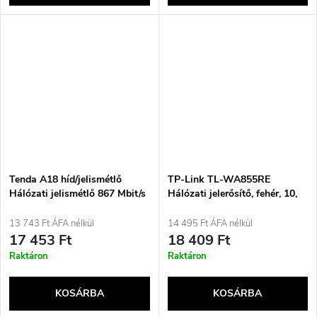
Tenda A18 híd/jelismétlő
TP-Link TL-WA855RE
Hálózati jelismétlő 867 Mbit/s
Hálózati jelerősítő, fehér, 10,
Fehér
100 Mbit/s
13 743 Ft ÁFA nélkül
14 495 Ft ÁFA nélkül
17 453 Ft
18 409 Ft
Raktáron
Raktáron
KOSÁRBA
KOSÁRBA