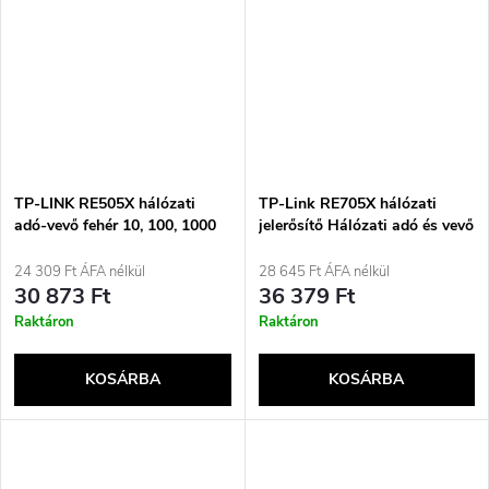
TP-LINK RE505X hálózati
TP-Link RE705X hálózati
adó-vevő fehér 10, 100, 1000
jelerősítő Hálózati adó és vevő
Mbit/s
Fehér
24 309 Ft ÁFA nélkül
28 645 Ft ÁFA nélkül
30 873 Ft
36 379 Ft
Raktáron
Raktáron
KOSÁRBA
KOSÁRBA