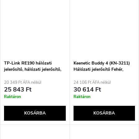
TP-Link RE190 hálózati
Keenetic Buddy 4 (KN-3211)
jelerősítő, hálózati jelerősítő,
Hálózati jelerősítő Fehér,
fehér
Szürke 100 Mbit/s
20 349 Ft ÁFA nélkül
24 106 Ft ÁFA nélkül
25 843 Ft
30 614 Ft
Raktáron
Raktáron
KOSÁRBA
KOSÁRBA