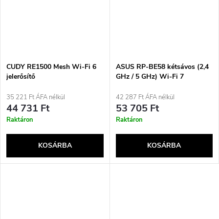
CUDY RE1500 Mesh Wi-Fi 6
ASUS RP-BE58 kétsávos (2,4
jelerősítő
GHz / 5 GHz) Wi-Fi 7
(802.11be) fehér 1 beltéri
35 221 Ft ÁFA nélkül
42 287 Ft ÁFA nélkül
44 731 Ft
53 705 Ft
Raktáron
Raktáron
KOSÁRBA
KOSÁRBA