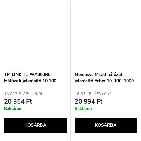
TP-LINK TL-WA860RE
Mercusys ME30 hálózati
Hálózati jelerősítő 10 100
jelerősítő Fehér 10, 100, 1000
Mbit/s Fehér
Mbit/s
16 027 Ft ÁFA nélkül
16 531 Ft ÁFA nélkül
20 354 Ft
20 994 Ft
Raktáron
Raktáron
KOSÁRBA
KOSÁRBA