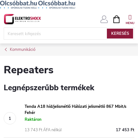
Ugrás
KOSÁR
a
fő
KERESÉS
tartalomhoz
Kommunikáció
Repeaters
Legnépszerűbb termékek
Tenda A18 híd/jelismétlő Hálózati jelismétlő 867 Mbit/s
Fehér
Raktáron
13 743 Ft ÁFA nélkül
17 453 Ft