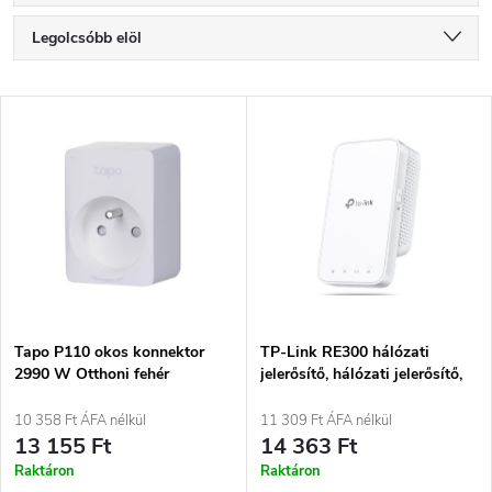
T
Legolcsóbb elöl
e
Legdrágább
T
Legnépszerűbb termékek
r
e
ABC szerint
m
r
é
m
k
é
e
Tapo P110 okos konnektor
TP-Link RE300 hálózati
2990 W Otthoni fehér
jelerősítő, hálózati jelerősítő,
k
fehér
k
10 358 Ft ÁFA nélkül
11 309 Ft ÁFA nélkül
e
13 155 Ft
14 363 Ft
r
Raktáron
Raktáron