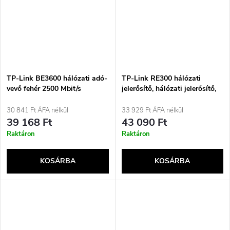
TP-Link BE3600 hálózati adó-
TP-Link RE300 hálózati
vevő fehér 2500 Mbit/s
jelerősítő, hálózati jelerősítő,
fehér
30 841 Ft ÁFA nélkül
33 929 Ft ÁFA nélkül
39 168 Ft
43 090 Ft
Raktáron
Raktáron
KOSÁRBA
KOSÁRBA