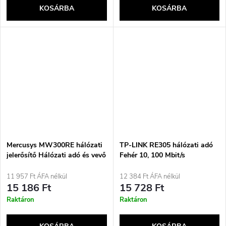
KOSÁRBA
KOSÁRBA
Mercusys MW300RE hálózati
TP-LINK RE305 hálózati adó
jelerősítő Hálózati adó és vevő
Fehér 10, 100 Mbit/s
Fehér
11 957 Ft ÁFA nélkül
12 384 Ft ÁFA nélkül
15 186 Ft
15 728 Ft
Raktáron
Raktáron