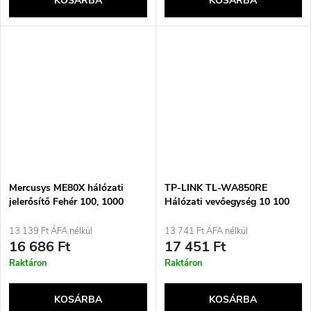
KOSÁRBA
KOSÁRBA
Mercusys ME80X hálózati
TP-LINK TL-WA850RE
jelerősítő Fehér 100, 1000
Hálózati vevőegység 10 100
Mbit/s
Mbit/s Fehér
13 139 Ft ÁFA nélkül
13 741 Ft ÁFA nélkül
16 686 Ft
17 451 Ft
Raktáron
Raktáron
KOSÁRBA
KOSÁRBA