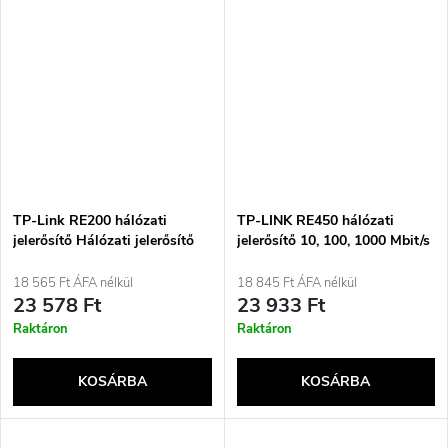
TP-Link RE200 hálózati
TP-LINK RE450 hálózati
jelerősítő Hálózati jelerősítő
jelerősítő 10, 100, 1000 Mbit/s
Fehér 10, 100 Mbit/s
fehér
18 565 Ft ÁFA nélkül
18 845 Ft ÁFA nélkül
23 578 Ft
23 933 Ft
Raktáron
Raktáron
KOSÁRBA
KOSÁRBA