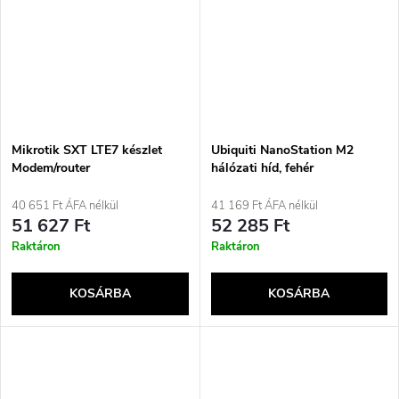
Mikrotik SXT LTE7 készlet
Ubiquiti NanoStation M2
Modem/router
hálózati híd, fehér
40 651 Ft ÁFA nélkül
41 169 Ft ÁFA nélkül
51 627 Ft
52 285 Ft
Raktáron
Raktáron
KOSÁRBA
KOSÁRBA