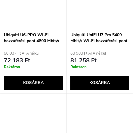
Ubiquiti U6-PRO Wi-Fi
Ubiquiti UniFi U7 Pro 5400
hozzáférési pont 4800 Mbit/s
Mbit/s Wi-Fi hozzáférési pont
fehér Támogatja a Power over
7 fehér PoE+
Ethernet-et (PoE)
56 837 Ft ÁFA nélkül
63 983 Ft ÁFA nélkül
72 183 Ft
81 258 Ft
Raktáron
Raktáron
KOSÁRBA
KOSÁRBA