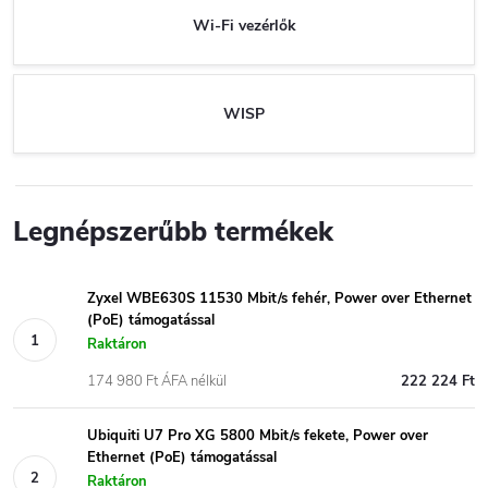
Wi-Fi vezérlők
WISP
Legnépszerűbb termékek
Zyxel WBE630S 11530 Mbit/s fehér, Power over Ethernet
(PoE) támogatással
Raktáron
174 980 Ft ÁFA nélkül
222 224 Ft
Ubiquiti U7 Pro XG 5800 Mbit/s fekete, Power over
Ethernet (PoE) támogatással
Raktáron