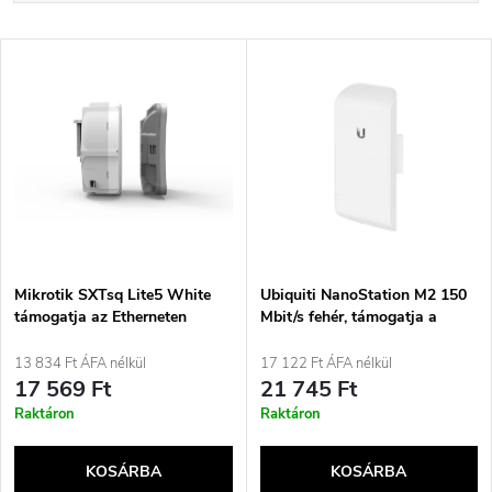
e
Legdrágább
T
Legnépszerűbb termékek
r
e
ABC szerint
m
r
é
m
k
é
e
Mikrotik SXTsq Lite5 White
Ubiquiti NanoStation M2 150
támogatja az Etherneten
Mbit/s fehér, támogatja a
k
keresztüli tápellátást (PoE)
Power over Ethernet (PoE)
k
technológiát
13 834 Ft ÁFA nélkül
17 122 Ft ÁFA nélkül
e
17 569 Ft
21 745 Ft
r
Raktáron
Raktáron
k
e
KOSÁRBA
KOSÁRBA