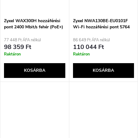
Zyxel WAX300H hozzáférési
Zyxel NWA130BE-EU0101F
pont 2400 Mbit/s fehér (PoE+)
Wi-Fi hozzáférési pont 5764
Mbit/s Fehér Támogatja a
Power over Ethernet-et (PoE)
77 448 Ft ÁFA nélkül
86 649 Ft ÁFA nélkül
98 359 Ft
110 044 Ft
Raktáron
Raktáron
KOSÁRBA
KOSÁRBA