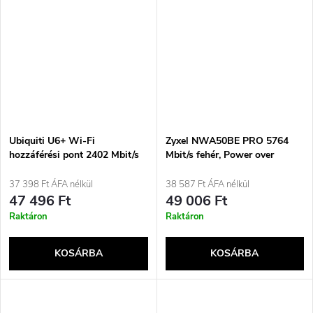
Ubiquiti U6+ Wi-Fi
Zyxel NWA50BE PRO 5764
hozzáférési pont 2402 Mbit/s
Mbit/s fehér, Power over
fehér Támogatja a Power over
Ethernet (PoE) támogatással
Ethernet-et (PoE)
37 398 Ft ÁFA nélkül
38 587 Ft ÁFA nélkül
47 496 Ft
49 006 Ft
Raktáron
Raktáron
KOSÁRBA
KOSÁRBA