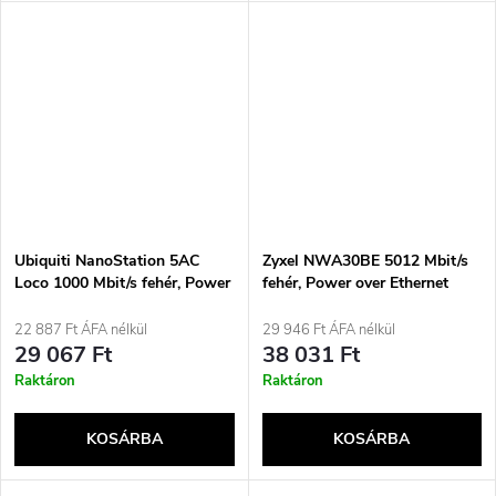
Ubiquiti NanoStation 5AC
Zyxel NWA30BE 5012 Mbit/s
Loco 1000 Mbit/s fehér, Power
fehér, Power over Ethernet
over Ethernet (PoE)
(PoE) támogatással
támogatással
22 887 Ft ÁFA nélkül
29 946 Ft ÁFA nélkül
29 067 Ft
38 031 Ft
Raktáron
Raktáron
KOSÁRBA
KOSÁRBA