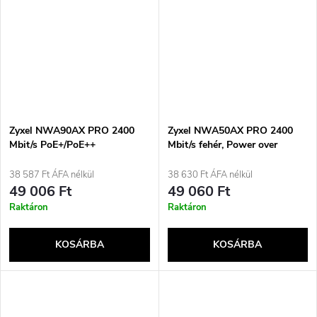
Zyxel NWA90AX PRO 2400
Zyxel NWA50AX PRO 2400
Mbit/s PoE+/PoE++
Mbit/s fehér, Power over
hozzáférési pont
Ethernet (PoE) támogatással
38 587 Ft ÁFA nélkül
38 630 Ft ÁFA nélkül
49 006 Ft
49 060 Ft
Raktáron
Raktáron
KOSÁRBA
KOSÁRBA