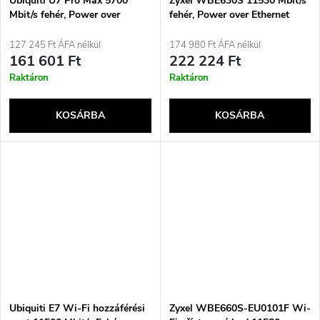
Ubiquiti U7 Pro Max 5700
Zyxel WBE630S 11530 Mbit/s
Mbit/s fehér, Power over
fehér, Power over Ethernet
Ethernet (PoE) támogatással
(PoE) támogatással
127 245 Ft ÁFA nélkül
174 980 Ft ÁFA nélkül
161 601 Ft
222 224 Ft
Raktáron
Raktáron
KOSÁRBA
KOSÁRBA
Ubiquiti E7 Wi-Fi hozzáférési
Zyxel WBE660S-EU0101F Wi-