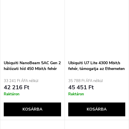
Ubiquiti NanoBeam 5AC Gen 2
Ubiquiti U7 Lite 4300 Mbit/s
hálózati híd 450 Mbit/s fehér
fehér, támogatja az Etherneten
keresztüli tápellátást (PoE)
33 241 Ft ÁFA nélkül
35 788 Ft ÁFA nélkül
42 216 Ft
45 451 Ft
Raktáron
Raktáron
KOSÁRBA
KOSÁRBA