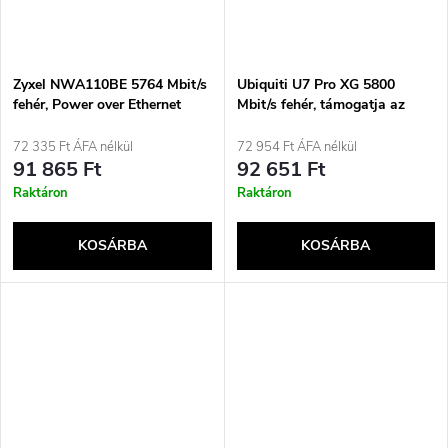
Zyxel NWA110BE 5764 Mbit/s
Ubiquiti U7 Pro XG 5800
fehér, Power over Ethernet
Mbit/s fehér, támogatja az
(PoE) támogatással
Etherneten keresztüli
tápellátást (PoE)
72 335 Ft ÁFA nélkül
72 954 Ft ÁFA nélkül
91 865 Ft
92 651 Ft
Raktáron
Raktáron
KOSÁRBA
KOSÁRBA