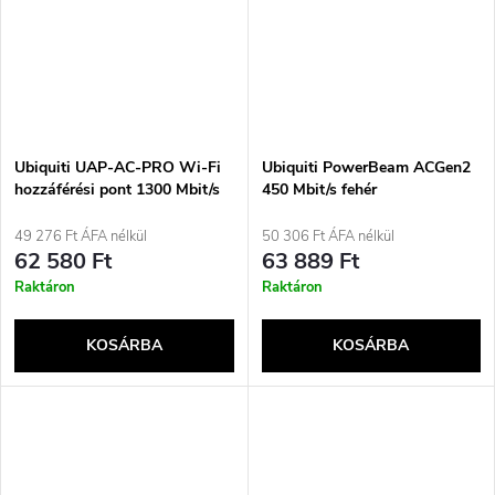
Ubiquiti UAP-AC-PRO Wi-Fi
Ubiquiti PowerBeam ACGen2
hozzáférési pont 1300 Mbit/s
450 Mbit/s fehér
fehér Támogatja a Power over
Ethernet-et (PoE)
49 276 Ft ÁFA nélkül
50 306 Ft ÁFA nélkül
62 580 Ft
63 889 Ft
Raktáron
Raktáron
KOSÁRBA
KOSÁRBA