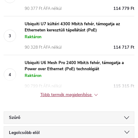
90 377 Ft ÁFA nélkül
114 779 Ft
Ubiquiti U7 kültéri 4300 Mbit/s fehér, támogatja az
Etherneten keresztüli tápellátást (PoE)
Raktáron
90 328 Ft ÁFA nélkül
114 717 Ft
Ubiquiti U6 Mesh Pro 2400 Mbit/s fehér, támogatja a
Power over Ethernet (PoE) technológiát
Raktáron
90 799 Ft ÁFA nélkül
115 315 Ft
Több termék megjelenítése
Szűrő
T
Legolcsóbb elöl