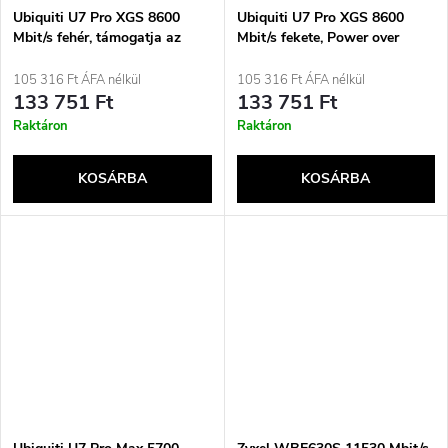
Ubiquiti U7 Pro XGS 8600
Ubiquiti U7 Pro XGS 8600
Mbit/s fehér, támogatja az
Mbit/s fekete, Power over
Etherneten keresztüli
Ethernet (PoE) támogatással
tápellátást (PoE)
105 316 Ft ÁFA nélkül
105 316 Ft ÁFA nélkül
133 751 Ft
133 751 Ft
Raktáron
Raktáron
KOSÁRBA
KOSÁRBA