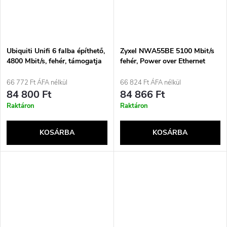
Ubiquiti Unifi 6 falba építhető,
Zyxel NWA55BE 5100 Mbit/s
4800 Mbit/s, fehér, támogatja
fehér, Power over Ethernet
az Etherneten keresztüli
(PoE) támogatással
tápellátást (PoE)
66 772 Ft ÁFA nélkül
66 824 Ft ÁFA nélkül
84 800 Ft
84 866 Ft
Raktáron
Raktáron
KOSÁRBA
KOSÁRBA