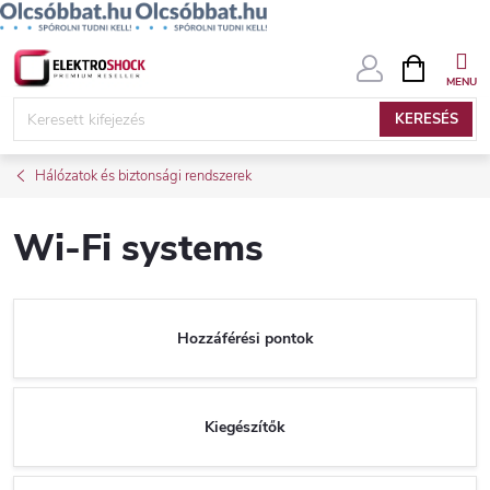
Ugrás
KOSÁR
a
fő
KERESÉS
tartalomhoz
Hálózatok és biztonsági rendszerek
Wi-Fi systems
Hozzáférési pontok
Kiegészítők