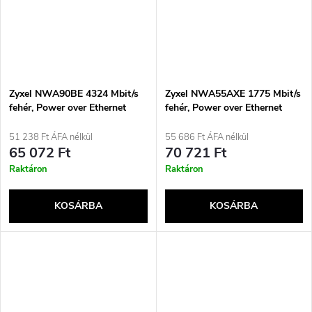
Zyxel NWA90BE 4324 Mbit/s
Zyxel NWA55AXE 1775 Mbit/s
fehér, Power over Ethernet
fehér, Power over Ethernet
(PoE) támogatással
(PoE) támogatással
51 238 Ft ÁFA nélkül
55 686 Ft ÁFA nélkül
65 072 Ft
70 721 Ft
Raktáron
Raktáron
KOSÁRBA
KOSÁRBA