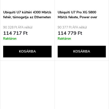
Ubiquiti U7 kültéri 4300 Mbit/s
Ubiquiti U7 Pro XG 5800
fehér, támogatja az Etherneten
Mbit/s fekete, Power over
keresztüli tápellátást (PoE)
Ethernet (PoE) támogatással
90 328 Ft ÁFA nélkül
90 377 Ft ÁFA nélkül
114 717 Ft
114 779 Ft
Raktáron
Raktáron
KOSÁRBA
KOSÁRBA