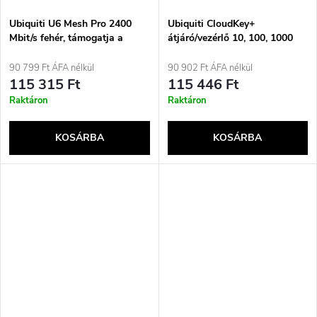
Ubiquiti U6 Mesh Pro 2400
Ubiquiti CloudKey+
Mbit/s fehér, támogatja a
átjáró/vezérlő 10, 100, 1000
Power over Ethernet (PoE)
Mbit/s
technológiát
90 799 Ft ÁFA nélkül
90 902 Ft ÁFA nélkül
115 315 Ft
115 446 Ft
Raktáron
Raktáron
KOSÁRBA
KOSÁRBA