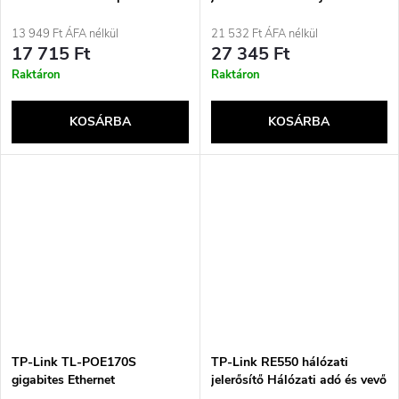
1250 Mbit/s SFP 850 nm
Fekete, Piros 10, 100, 1000
Mbit/s
13 949 Ft ÁFA nélkül
21 532 Ft ÁFA nélkül
17 715 Ft
27 345 Ft
Raktáron
Raktáron
KOSÁRBA
KOSÁRBA
TP-Link TL-POE170S
TP-Link RE550 hálózati
gigabites Ethernet
jelerősítő Hálózati adó és vevő
Fehér 10, 100, 1000 Mbit/s