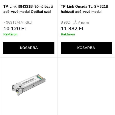
é
e
TP-Link ISM321B-20 hálózati
TP-Link Omada TL-SM321B
adó-vevő modul Optikai szál
hálózati adó-vevő modul
k
1250 Mbit/s SFP
Optikai szál 1250 Mbit/s SFP
k
7 969 Ft ÁFA nélkül
8 962 Ft ÁFA nélkül
e
10 120 Ft
11 382 Ft
r
Raktáron
Raktáron
k
e
KOSÁRBA
KOSÁRBA
l
n
i
d
s
e
t
z
á
é