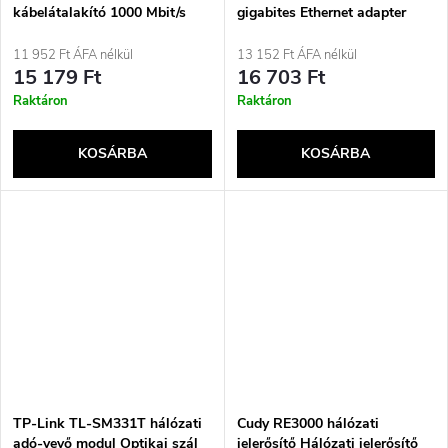
kábelátalakító 1000 Mbit/s
gigabites Ethernet adapter
multimódusú, egymódusú
fekete
11 952 Ft ÁFA nélkül
13 152 Ft ÁFA nélkül
15 179 Ft
16 703 Ft
Raktáron
Raktáron
KOSÁRBA
KOSÁRBA
TP-Link TL-SM331T hálózati
Cudy RE3000 hálózati
adó-vevő modul Optikai szál
jelerősítő Hálózati jelerősítő