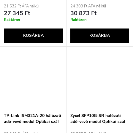
21 532 Ft ÁFA nélkül
24 309 Ft ÁFA nélkül
27 345 Ft
30 873 Ft
Raktáron
Raktáron
KOSÁRBA
KOSÁRBA
TP-Link ISM321A-20 hálózati
Zyxel SFP10G-SR hálózati
adó-vevő modul Optikai szál
adó-vevő modul Optikai szál
1250 Mbit/s SFP
10000 Mbit/s SFP+ 850 nm