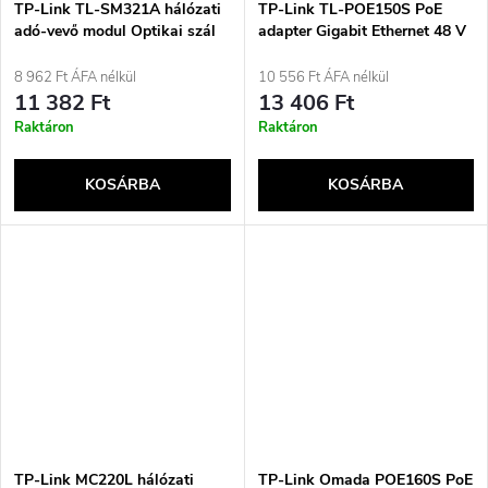
j
TP-Link TL-SM321A hálózati
TP-Link TL-POE150S PoE
s
adó-vevő modul Optikai szál
adapter Gigabit Ethernet 48 V
1250 Mbit/s SFP
a
8 962 Ft ÁFA nélkül
10 556 Ft ÁFA nélkül
e
11 382 Ft
13 406 Ft
Raktáron
Raktáron
KOSÁRBA
KOSÁRBA
TP-Link MC220L hálózati
TP-Link Omada POE160S PoE