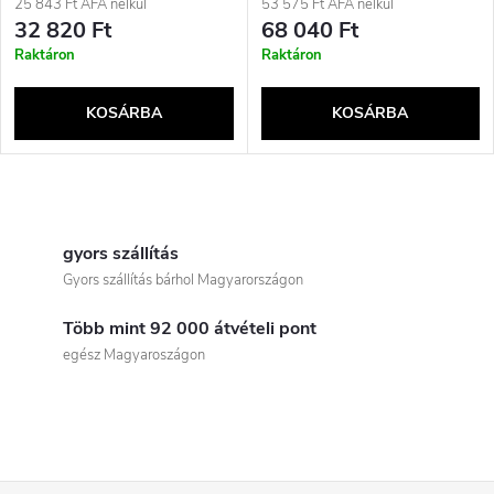
25 843 Ft ÁFA nélkül
53 575 Ft ÁFA nélkül
32 820 Ft
68 040 Ft
Raktáron
Raktáron
KOSÁRBA
KOSÁRBA
L
i
gyors szállítás
Gyors szállítás bárhol Magyarországon
s
Több mint 92 000 átvételi pont
t
egész Magyaroszágon
a
i
r