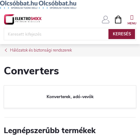
Ugrás
KOSÁR
a
fő
KERESÉS
tartalomhoz
Hálózatok és biztonsági rendszerek
Converters
Konverterek, adó-vevők
Legnépszerűbb termékek