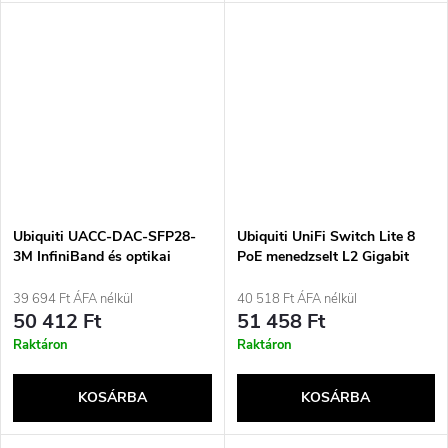
Ubiquiti UACC-DAC-SFP28-
Ubiquiti UniFi Switch Lite 8
3M InfiniBand és optikai
PoE menedzselt L2 Gigabit
kábel, fekete
Ethernet (10/100/1000), Power
over Ethernet (PoE)
39 694 Ft ÁFA nélkül
40 518 Ft ÁFA nélkül
támogatással, fehér
50 412 Ft
51 458 Ft
Raktáron
Raktáron
KOSÁRBA
KOSÁRBA