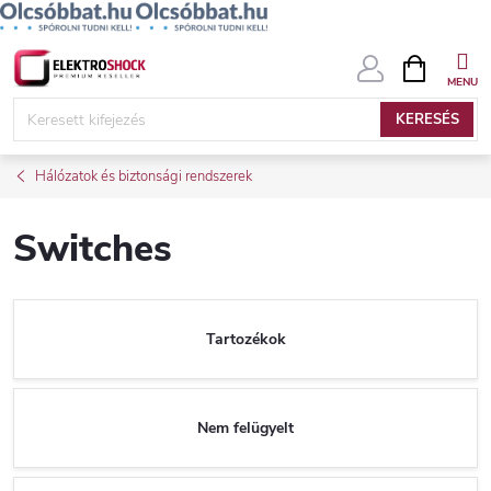
Ugrás
KOSÁR
a
fő
KERESÉS
tartalomhoz
Hálózatok és biztonsági rendszerek
Switches
Tartozékok
Nem felügyelt