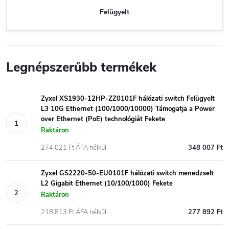
Felügyelt
Legnépszerűbb termékek
Zyxel XS1930-12HP-ZZ0101F hálózati switch Felügyelt
L3 10G Ethernet (100/1000/10000) Támogatja a Power
over Ethernet (PoE) technológiát Fekete
Raktáron
274 021 Ft ÁFA nélkül
348 007 Ft
Zyxel GS2220-50-EU0101F hálózati switch menedzselt
L2 Gigabit Ethernet (10/100/1000) Fekete
Raktáron
218 813 Ft ÁFA nélkül
277 892 Ft