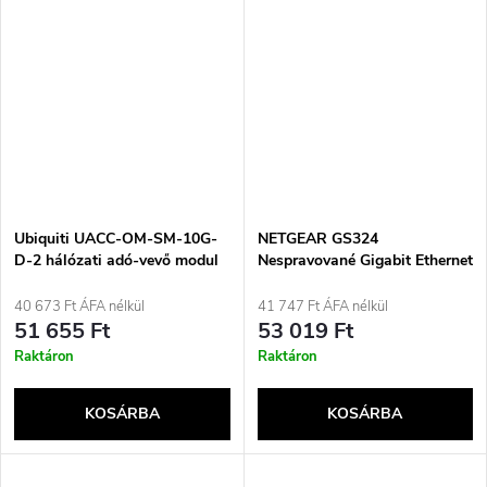
Ubiquiti UACC-OM-SM-10G-
NETGEAR GS324
D-2 hálózati adó-vevő modul
Nespravované Gigabit Ethernet
Optikai szál 10000 Mbit/s
(10/100/1000) Černá
SFP+ 1310 nm
40 673 Ft ÁFA nélkül
41 747 Ft ÁFA nélkül
51 655 Ft
53 019 Ft
Raktáron
Raktáron
KOSÁRBA
KOSÁRBA