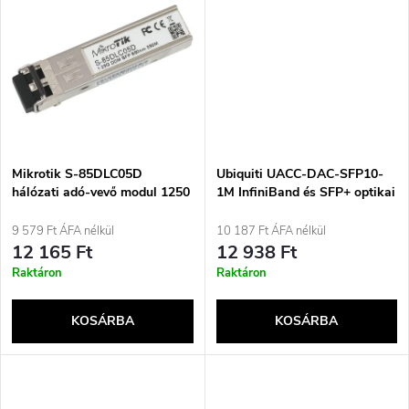
d
s
e
t
z
á
é
j
Mikrotik S-85DLC05D
Ubiquiti UACC-DAC-SFP10-
s
hálózati adó-vevő modul 1250
1M InfiniBand és SFP+ optikai
Mbit/s SFP 850 nm
kábel, fekete
a
9 579 Ft ÁFA nélkül
10 187 Ft ÁFA nélkül
e
12 165 Ft
12 938 Ft
Raktáron
Raktáron
KOSÁRBA
KOSÁRBA