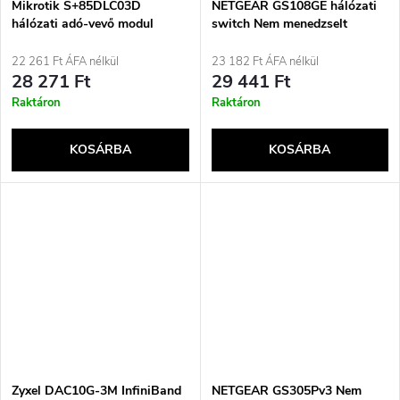
Mikrotik S+85DLC03D
NETGEAR GS108GE hálózati
hálózati adó-vevő modul
switch Nem menedzselt
Optikai szál 10000 Mbit/s
Gigabit Ethernet (10/100/1000)
SFP+ 850 nm
Kék
22 261 Ft ÁFA nélkül
23 182 Ft ÁFA nélkül
28 271 Ft
29 441 Ft
Raktáron
Raktáron
KOSÁRBA
KOSÁRBA
Zyxel DAC10G-3M InfiniBand
NETGEAR GS305Pv3 Nem