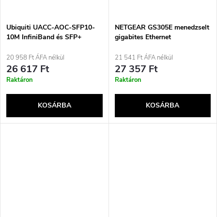
Ubiquiti UACC-AOC-SFP10-
NETGEAR GS305E menedzselt
10M InfiniBand és SFP+
gigabites Ethernet
optikai kábel, Aqua Color
(10/100/1000) fekete
20 958 Ft ÁFA nélkül
21 541 Ft ÁFA nélkül
26 617 Ft
27 357 Ft
Raktáron
Raktáron
KOSÁRBA
KOSÁRBA