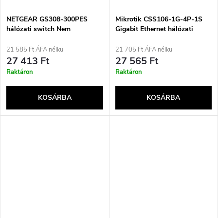
NETGEAR GS308-300PES
Mikrotik CSS106-1G-4P-1S
hálózati switch Nem
Gigabit Ethernet hálózati
menedzselt L2 Gigabit
switch (10/100/1000) Power
Ethernet (10/100/1000) Fekete
over Ethernet (PoE)
21 585 Ft ÁFA nélkül
21 705 Ft ÁFA nélkül
támogatással, fehér
27 413 Ft
27 565 Ft
Raktáron
Raktáron
KOSÁRBA
KOSÁRBA