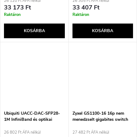
26 120 Ft ÁFA nélkül
26 305 Ft ÁFA nélkül
asztali, fehér
33 173 Ft
33 407 Ft
Raktáron
Raktáron
KOSÁRBA
KOSÁRBA
Ubiquiti UACC-DAC-SFP28-
Zyxel GS1100-16 16p nem
1M InfiniBand és optikai
menedzselt gigabites switch
kábel, fekete
(GS1100-16-EU0104F)
26 802 Ft ÁFA nélkül
27 482 Ft ÁFA nélkül