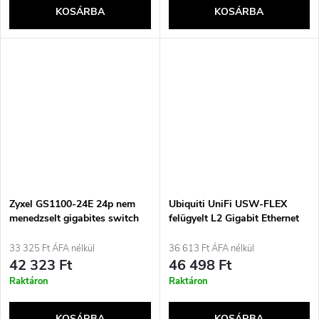
KOSÁRBA
KOSÁRBA
Zyxel GS1100-24E 24p nem
Ubiquiti UniFi USW-FLEX
menedzselt gigabites switch
felügyelt L2 Gigabit Ethernet
(GS1100-24E-EU0104F)
(10/100/1000) támogatással,
Power over Ethernet (PoE)
33 325 Ft ÁFA nélkül
36 613 Ft ÁFA nélkül
Fehér
42 323 Ft
46 498 Ft
Raktáron
Raktáron
KOSÁRBA
KOSÁRBA