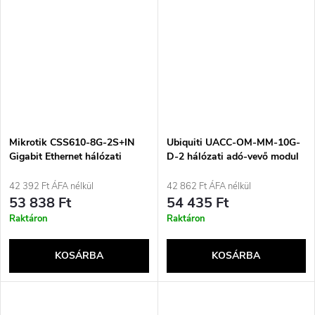
Mikrotik CSS610-8G-2S+IN
Ubiquiti UACC-OM-MM-10G-
Gigabit Ethernet hálózati
D-2 hálózati adó-vevő modul
switch (10/100/1000) Power
Optikai szál 10000 Mbit/s 850
over Ethernet (PoE)
nm
42 392 Ft ÁFA nélkül
42 862 Ft ÁFA nélkül
támogatással, fehér
53 838 Ft
54 435 Ft
Raktáron
Raktáron
KOSÁRBA
KOSÁRBA