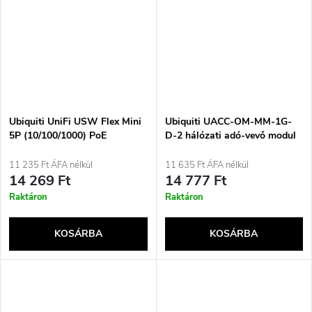
Ubiquiti UniFi USW Flex Mini
Ubiquiti UACC-OM-MM-1G-
5P (10/100/1000) PoE
D-2 hálózati adó-vevő modul
menedzselhető switch
Optikai szál 1250 Mbit/s SFP
11 235 Ft ÁFA nélkül
11 635 Ft ÁFA nélkül
14 269 Ft
14 777 Ft
Raktáron
Raktáron
KOSÁRBA
KOSÁRBA