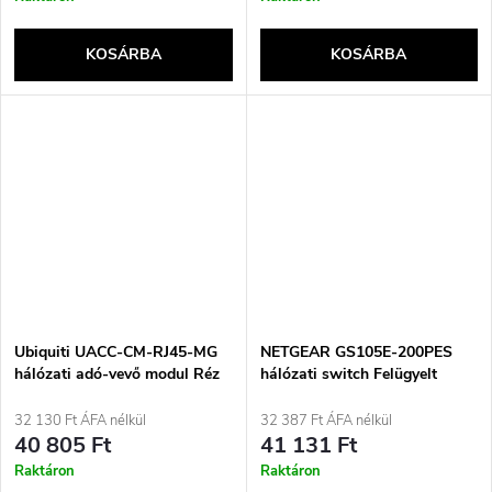
KOSÁRBA
KOSÁRBA
Ubiquiti UACC-CM-RJ45-MG
NETGEAR GS105E-200PES
hálózati adó-vevő modul Réz
hálózati switch Felügyelt
10000 Mbit/s SFP+
L2/L3 Gigabit Ethernet
(10/100/1000) Szürke
32 130 Ft ÁFA nélkül
32 387 Ft ÁFA nélkül
40 805 Ft
41 131 Ft
Raktáron
Raktáron