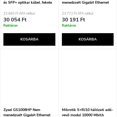
és SFP+ optikai kábel, fekete
menedzselt Gigabit Ethernet
(10/100/1000) Támogatja a
Power over Ethernet (PoE)
23 665 Ft ÁFA nélkül
23 772 Ft ÁFA nélkül
technológiát, Fekete
30 054 Ft
30 191 Ft
Raktáron
Raktáron
KOSÁRBA
KOSÁRBA
Zyxel GS1008HP Nem
Mikrotik S+RJ10 hálózati adó-
menedzselt Gigabit Ethernet
vevő modul 10000 Mbit/s