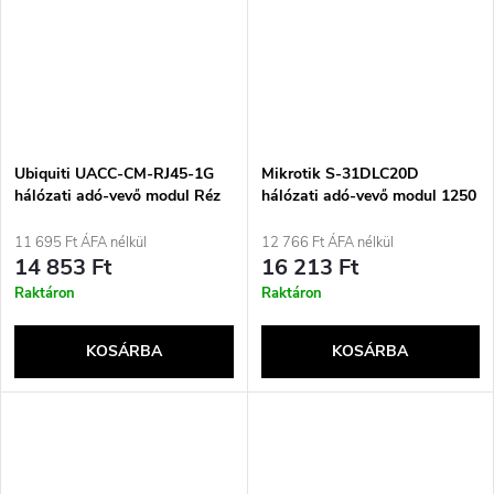
Ubiquiti UACC-CM-RJ45-1G
Mikrotik S-31DLC20D
hálózati adó-vevő modul Réz
hálózati adó-vevő modul 1250
1000 Mbit/s RJ-45
Mbit/s SFP 1310 nm
11 695 Ft ÁFA nélkül
12 766 Ft ÁFA nélkül
14 853 Ft
16 213 Ft
Raktáron
Raktáron
KOSÁRBA
KOSÁRBA