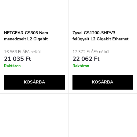
NETGEAR GS305 Nem
Zyxel GS1200-5HPV3
menedzselt L2 Gigabit
felügyelt L2 Gigabit Ethernet
Ethernet (10/100/1000) Fekete
(10/100/1000) támogatással,
Power over Ethernet (PoE)
16 563 Ft ÁFA nélkül
17 372 Ft ÁFA nélkül
asztali szürke
21 035 Ft
22 062 Ft
Raktáron
Raktáron
KOSÁRBA
KOSÁRBA