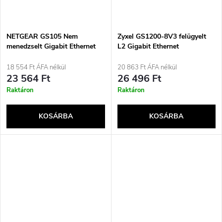
NETGEAR GS105 Nem
Zyxel GS1200-8V3 felügyelt
menedzselt Gigabit Ethernet
L2 Gigabit Ethernet
(10/100/1000) Kék
(10/100/1000) asztali szürke
18 554 Ft ÁFA nélkül
20 863 Ft ÁFA nélkül
23 564 Ft
26 496 Ft
Raktáron
Raktáron
KOSÁRBA
KOSÁRBA