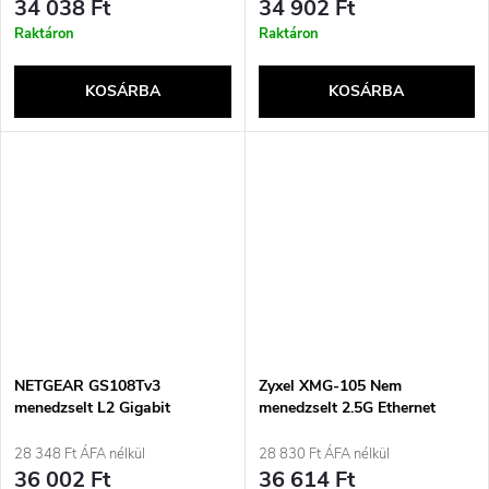
34 038 Ft
34 902 Ft
Raktáron
Raktáron
KOSÁRBA
KOSÁRBA
NETGEAR GS108Tv3
Zyxel XMG-105 Nem
menedzselt L2 Gigabit
menedzselt 2.5G Ethernet
Ethernet (10/100/1000) szürke
(100/1000/2500) Szürke
28 348 Ft ÁFA nélkül
28 830 Ft ÁFA nélkül
36 002 Ft
36 614 Ft