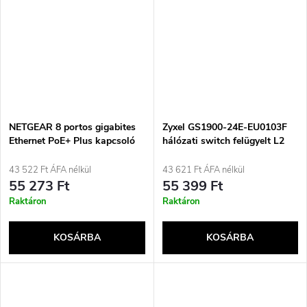
NETGEAR 8 portos gigabites
Zyxel GS1900-24E-EU0103F
Ethernet PoE+ Plus kapcsoló
hálózati switch felügyelt L2
(GS308EP) felügyelt L2/L3
Gigabit Ethernet (10/100/1000)
gigabites Ethernet
1U Fekete
43 522 Ft ÁFA nélkül
43 621 Ft ÁFA nélkül
(10/100/1000) támogatással,
55 273 Ft
55 399 Ft
Power over Ethernet (PoE)
Raktáron
Raktáron
támogatással, fekete
KOSÁRBA
KOSÁRBA