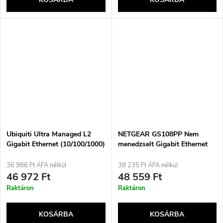
Ubiquiti Ultra Managed L2
NETGEAR GS108PP Nem
Gigabit Ethernet (10/100/1000)
menedzselt Gigabit Ethernet
Power over Ethernet (PoE)
(10/100/1000) Támogatja a
támogatással, fehér
Power over Ethernet (PoE)
36 986 Ft ÁFA nélkül
38 235 Ft ÁFA nélkül
technológiát, Fekete
46 972 Ft
48 559 Ft
Raktáron
Raktáron
KOSÁRBA
KOSÁRBA