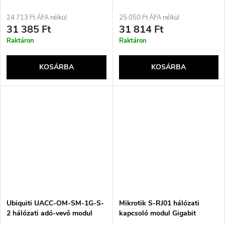
(10/100/1000) Támogatja a
SFP+
Power over Ethernet (PoE)
24 713 Ft ÁFA nélkül
25 050 Ft ÁFA nélkül
technológiát Szürke
31 385 Ft
31 814 Ft
Raktáron
Raktáron
KOSÁRBA
KOSÁRBA
Ubiquiti UACC-OM-SM-1G-S-
Mikrotik S-RJ01 hálózati
2 hálózati adó-vevő modul
kapcsoló modul Gigabit
Optikai szál 1250 Mbit/s SFP
Ethernet