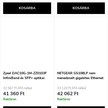
KOSÁRBA
KOSÁRBA
Zyxel DAC10G-1M-ZZ0103F
NETGEAR GS108LP nem
InfiniBand és SFP+ optikai
menedzselt gigabites Ethernet
kábel Fekete
(10/100/1000), Power over
Ethernet (PoE) támogatással,
32 567 Ft ÁFA nélkül
33 120 Ft ÁFA nélkül
1U, fekete, szürke
41 360 Ft
42 062 Ft
Raktáron
Raktáron