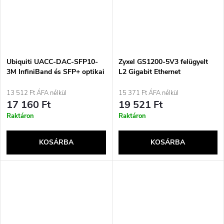
Ubiquiti UACC-DAC-SFP10-
Zyxel GS1200-5V3 felügyelt
3M InfiniBand és SFP+ optikai
L2 Gigabit Ethernet
kábel, fekete
(10/100/1000) asztali, szürke
13 512 Ft ÁFA nélkül
15 371 Ft ÁFA nélkül
17 160 Ft
19 521 Ft
Raktáron
Raktáron
KOSÁRBA
KOSÁRBA