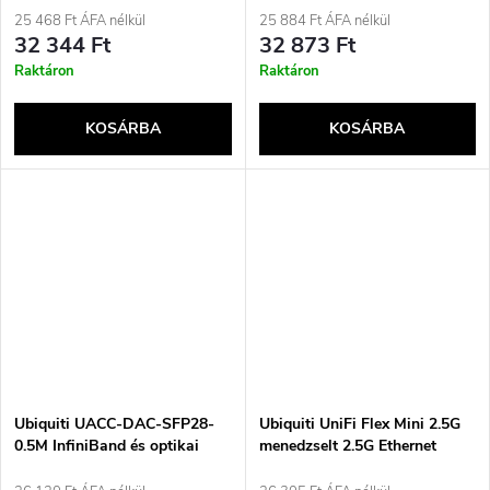
25 468 Ft ÁFA nélkül
25 884 Ft ÁFA nélkül
32 344 Ft
32 873 Ft
Raktáron
Raktáron
KOSÁRBA
KOSÁRBA
Ubiquiti UACC-DAC-SFP28-
Ubiquiti UniFi Flex Mini 2.5G
0.5M InfiniBand és optikai
menedzselt 2.5G Ethernet
kábel 0.5 m Fekete
(100/1000/2500), Power over
Ethernet (PoE) támogatással,