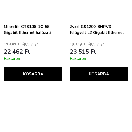
Mikrotik CRS106-1C-5S
Zyxel GS1200-8HPV3
Gigabit Ethernet hálózati
felügyelt L2 Gigabit Ethernet
switch (10/100/1000) Power
(10/100/1000) támogatással,
over Ethernet (PoE)
Power over Ethernet (PoE)
17 687 Ft ÁFA nélkül
18 516 Ft ÁFA nélkül
támogatással, fehér
asztali szürke
22 462 Ft
23 515 Ft
Raktáron
Raktáron
KOSÁRBA
KOSÁRBA