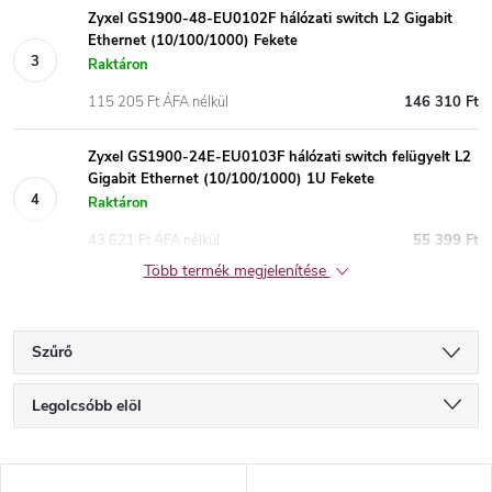
Zyxel GS1900-48-EU0102F hálózati switch L2 Gigabit
Ethernet (10/100/1000) Fekete
Raktáron
115 205 Ft ÁFA nélkül
146 310 Ft
Zyxel GS1900-24E-EU0103F hálózati switch felügyelt L2
Gigabit Ethernet (10/100/1000) 1U Fekete
Raktáron
43 621 Ft ÁFA nélkül
55 399 Ft
Több termék megjelenítése
Szűrő
T
Legolcsóbb elöl
e
Legdrágább
T