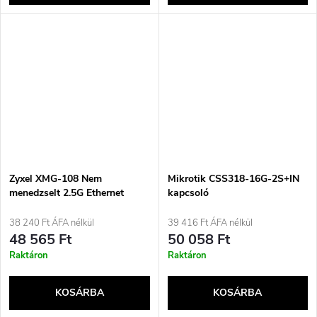
Zyxel XMG-108 Nem
Mikrotik CSS318-16G-2S+IN
menedzselt 2.5G Ethernet
kapcsoló
(100/1000/2500) Ezüst
38 240 Ft ÁFA nélkül
39 416 Ft ÁFA nélkül
48 565 Ft
50 058 Ft
Raktáron
Raktáron
KOSÁRBA
KOSÁRBA