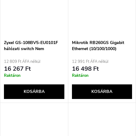
Zyxel GS-108BV5-EU0101F
Mikrotik RB260GS Gigabit
hálózati switch Nem
Ethernet (10/100/1000)
menedzselt L2 Gigabit
támogatással, Power over
Ethernet (10/100/1000)
Ethernet (PoE) Fehér
12 809 Ft ÁFA nélkül
12 991 Ft ÁFA nélkül
16 267 Ft
16 498 Ft
Raktáron
Raktáron
KOSÁRBA
KOSÁRBA