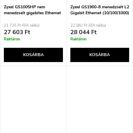
Zyxel GS1005HP nem
Zyxel GS1900-8 menedzselt L2
menedzselt gigabites Ethernet
Gigabit Ethernet (10/100/1000)
(10/100/1000) támogatással,
Fekete
Power over Ethernet (PoE)
21 735 Ft ÁFA nélkül
22 082 Ft ÁFA nélkül
ezüst
27 603 Ft
28 044 Ft
Raktáron
Raktáron
KOSÁRBA
KOSÁRBA