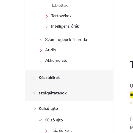
l
Tabletták
Tartozékok
Intelligens órák
Számítógépek és iroda
Audio
Akkumulátor
Készülékek
U
szolgáltatások
a
d
Külső ajtó
F
Külső ajtó
M
Ház és kert