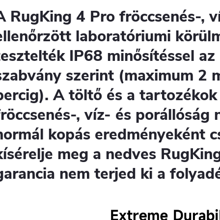
A RugKing 4 Pro fröccsenés-, ví
ellenőrzött laboratóriumi körü
tesztelték IP68 minősítéssel a
szabvány szerint (maximum 2 
percig). A töltő és a tartozékok
fröccsenés-, víz- és porállóság 
normál kopás eredményeként c
kísérelje meg a nedves RugKing
garancia nem terjed ki a folya