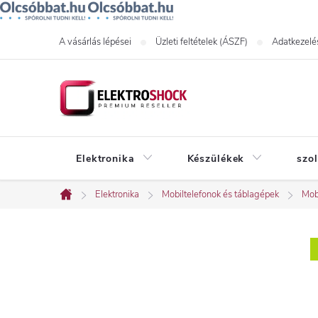
Ugrás
A vásárlás lépései
Üzleti feltételek (ÁSZF)
Adatkezelés
a
fő
tartalomhoz
Elektronika
Készülékek
szo
Elektronika
Mobiltelefonok és táblagépek
Mob
Kezdőlap
O
l