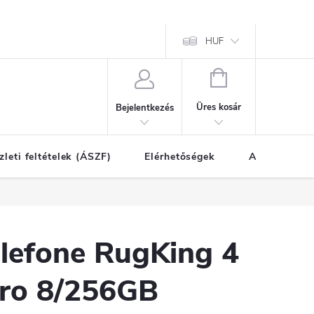
HUF
KOSÁR
Üres kosár
Bejelentkezés
zleti feltételek (ÁSZF)
Elérhetőségek
A vásárlás l
lefone RugKing 4
ro 8/256GB