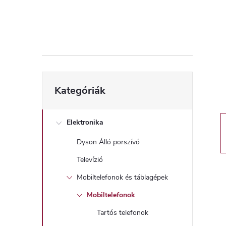
d
a
l
s
Kategóriák
Kategóriák
átugrása
ó
p
Elektronika
Dyson Álló porszívó
a
Televízió
n
Mobiltelefonok és táblagépek
Mobiltelefonok
e
Tartós telefonok