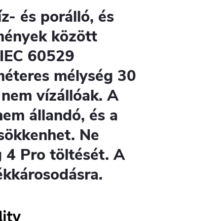
z- és porálló, és
lmények között
z IEC 60529
méteres mélység 30
 nem vízállóak. A
nem állandó, és a
sökkenhet. Ne
 4 Pro töltését. A
dékkárosodásra.