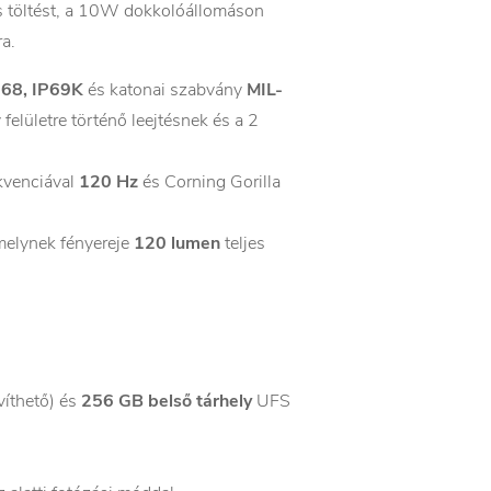
es töltést, a 10W dokkolóállomáson
ra.
P68, IP69K
és katonai szabvány
MIL-
felületre történő leejtésnek és a 2
kvenciával
120 Hz
és Corning Gorilla
melynek fényereje
120 lumen
teljes
íthető) és
256 GB belső tárhely
UFS