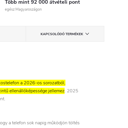
Több mint 92 000 átvételi pont
egész Magyaroszágon
KAPCSOLÓDÓ TERMÉKEK
okostelefon a 2026-os sorozatból,
intű ellenállóképessége jellemez
. 2025
nt.
hogy a telefon sok napig működjön töltés