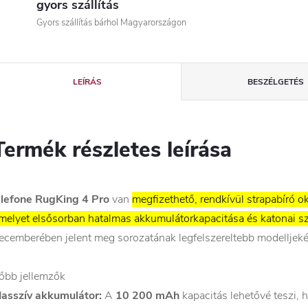
gyors szállítás
Gyors szállítás bárhol Magyarországon
LEÍRÁS
BESZÉLGETÉS
Termék részletes leírása
lefone RugKing 4 Pro
van
megfizethető, rendkívül strapabíró 
melyet elsősorban hatalmas akkumulátorkapacitása és katonai sz
ecemberében jelent meg sorozatának legfelszereltebb modelljeké
őbb jellemzők
asszív akkumulátor:
A
10 200 mAh
kapacitás lehetővé teszi, 