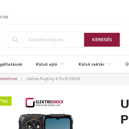
i tájékoztató
KERESÉS
lgáltatások
Külső ajtó
Külső raktár
Ü
iltelefonok
Ulefone RugKing 4 Pro 8/256GB
U
Tipp
P