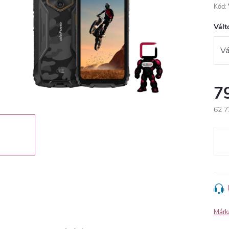
Kód:
Vált
7
62 7
Egys
Márk