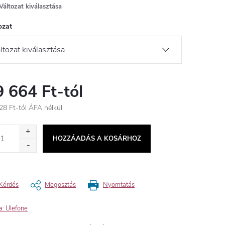
Változat kiválasztása
ozat
9 664 Ft
-tól
28 Ft
-tól ÁFA nélkül
égár:
HOZZÁADÁS A KOSÁRHOZ
Kérdés
Megosztás
Nyomtatás
a:
Ulefone