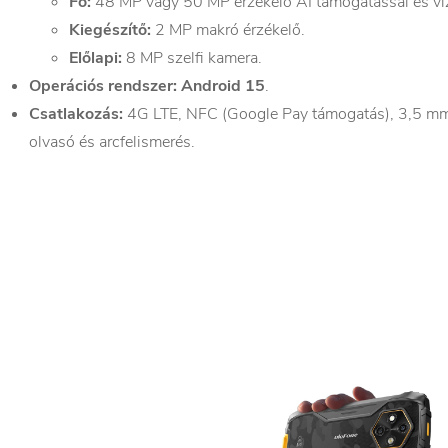
Fő:
48 MP vagy 50 MP érzékelő AI támogatással és víz 
Kiegészítő:
2 MP makró érzékelő.
Előlapi:
8 MP szelfi kamera.
Operációs rendszer:
Android 15
.
Csatlakozás:
4G LTE, NFC (Google Pay támogatás), 3,5 mm-
olvasó és arcfelismerés.