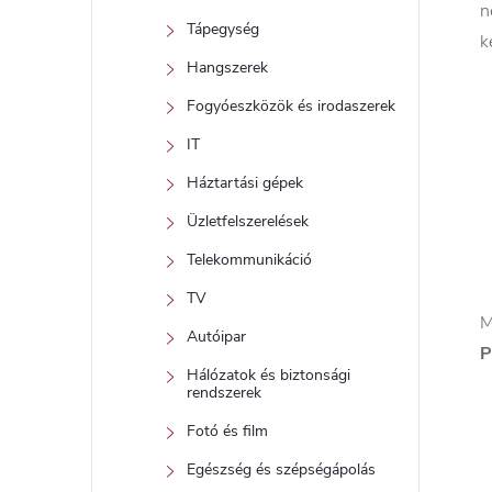
n
Tápegység
k
Hangszerek
Fogyóeszközök és irodaszerek
IT
Háztartási gépek
Üzletfelszerelések
Telekommunikáció
TV
M
Autóipar
P
Hálózatok és biztonsági
rendszerek
Fotó és film
Egészség és szépségápolás