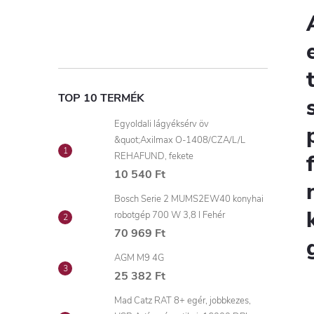
TOP 10 TERMÉK
Egyoldali lágyéksérv öv
&quot;Axilmax O-1408/CZA/L/L
REHAFUND, fekete
10 540 Ft
Bosch Serie 2 MUMS2EW40 konyhai
robotgép 700 W 3,8 l Fehér
70 969 Ft
AGM M9 4G
25 382 Ft
Mad Catz RAT 8+ egér, jobbkezes,