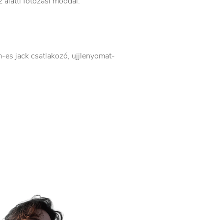
alatti fotózási móddal.
es jack csatlakozó, ujjlenyomat-