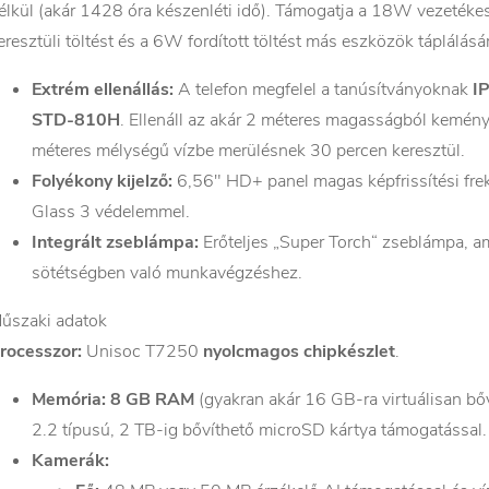
élkül (akár 1428 óra készenléti idő). Támogatja a 18W vezeték
eresztüli töltést és a 6W fordított töltést más eszközök táplálásá
Extrém ellenállás:
A telefon megfelel a tanúsítványoknak
I
STD-810H
. Ellenáll az akár 2 méteres magasságból kemény 
méteres mélységű vízbe merülésnek 30 percen keresztül.
Folyékony kijelző:
6,56" HD+ panel magas képfrissítési fre
Glass 3 védelemmel.
Integrált zseblámpa:
Erőteljes „Super Torch“ zseblámpa, a
sötétségben való munkavégzéshez.
űszaki adatok
rocesszor:
Unisoc T7250
nyolcmagos chipkészlet
.
Memória:
8 GB RAM
(gyakran akár 16 GB-ra virtuálisan bőv
2.2 típusú, 2 TB-ig bővíthető microSD kártya támogatással.
Kamerák: