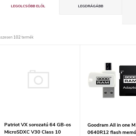
T
LEGOLCSÓBB ELÖL
LEGDRÁGÁBB
e
r
sszesen
102
termék
m
T
é
e
k
r
e
m
k
é
r
k
Patriot VX sorozatú 64 GB-os
Goodram All in one 
MicroSDXC V30 Class 10
0640R12 flash memó