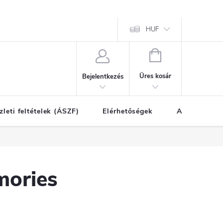
HUF
KOSÁR
Üres kosár
Bejelentkezés
zleti feltételek (ÁSZF)
Elérhetőségek
A vásárlás l
mories