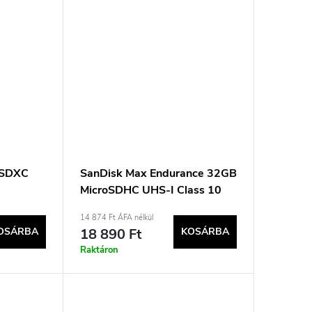
 SDXC
SanDisk Max Endurance 32GB
MicroSDHC UHS-I Class 10
memóriakártya
14 874 Ft ÁFA nélkül
OSÁRBA
18 890 Ft
KOSÁRBA
Raktáron