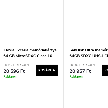
Kioxia Exceria memóriakártya
SanDisk Ultra memór
64 GB MicroSDXC Class 10
64GB SDXC UHS-I Cl
UHS-I
16 217 Ft ÁFA nélkül
16 502 Ft ÁFA nélkül
20 596 Ft
KOSÁRBA
20 957 Ft
K
Raktáron
Raktáron