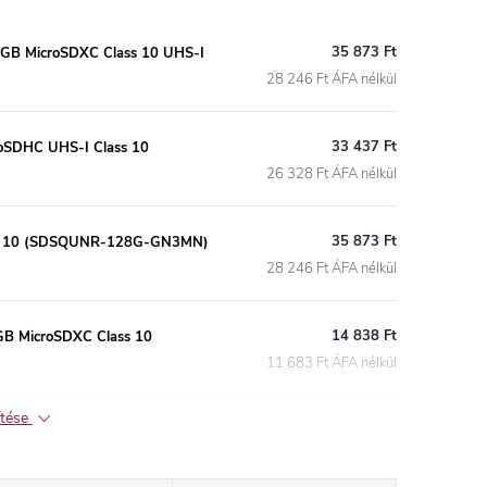
35 873 Ft
B MicroSDXC Class 10 UHS-I
28 246 Ft ÁFA nélkül
33 437 Ft
roSDHC UHS-I Class 10
26 328 Ft ÁFA nélkül
35 873 Ft
ass 10 (SDSQUNR-128G-GN3MN)
28 246 Ft ÁFA nélkül
14 838 Ft
B MicroSDXC Class 10
11 683 Ft ÁFA nélkül
ítése