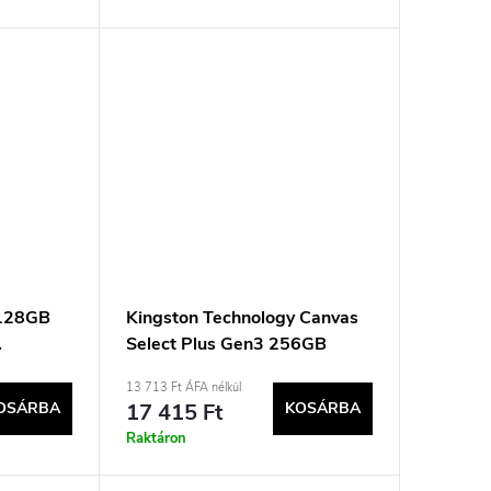
 128GB
Kingston Technology Canvas
.
Select Plus Gen3 256GB
tya
MicroSDXC UHS-I Class 10
13 713 Ft ÁFA nélkül
memóriakártya
OSÁRBA
17 415 Ft
KOSÁRBA
Raktáron