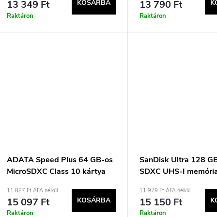
13 349 Ft
KOSÁRBA
13 790 Ft
K
Raktáron
Raktáron
ADATA Speed Plus 64 GB-os
SanDisk Ultra 128 G
MicroSDXC Class 10 kártya
SDXC UHS-I memória
11 887 Ft ÁFA nélkül
11 929 Ft ÁFA nélkül
15 097 Ft
KOSÁRBA
15 150 Ft
K
Raktáron
Raktáron