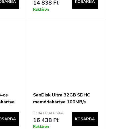
OSÁRBA
14 838 Ft
KOSÁRBA
Raktáron
B-os
SanDisk Ultra 32GB SDHC
kártya
memóriakártya 100MB/s
UHS-I Class 10
12 943 Ft ÁFA nélkül
memóriakártya
OSÁRBA
16 438 Ft
KOSÁRBA
Raktáron