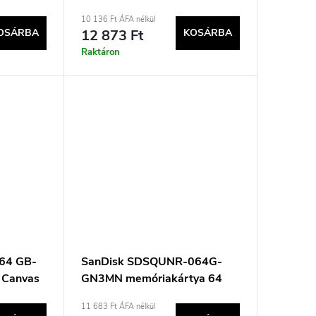
 10 UHS-
osztályú memóriakártya
10 136 Ft ÁFA nélkül
OSÁRBA
12 873 Ft
KOSÁRBA
Raktáron
 64 GB-
SanDisk SDSQUNR-064G-
 Canvas
GN3MN memóriakártya 64
0 MB/s
GB MicroSDXC Class 10
11 683 Ft ÁFA nélkül