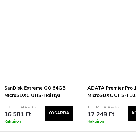
SanDisk Extreme GO 64GB
ADATA Premier Pro
MicroSDXC UHS-I kártya
MicroSDXC UHS-I 10
osztályú memóriakár
13 056 Ft ÁFA nélkül
13 582 Ft ÁFA nélkül
16 581 Ft
KOSÁRBA
17 249 Ft
K
Raktáron
Raktáron