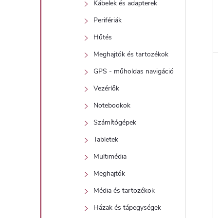
Kábelek és adapterek
Perifériák
Hűtés
l
Meghajtók és tartozékok
GPS - műholdas navigáció
i
Vezérlők
Notebookok
Számítógépek
Tabletek
Multimédia
j
Meghajtók
Média és tartozékok
Házak és tápegységek