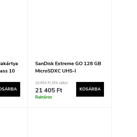
iakártya
SanDisk Extreme GO 128 GB
ass 10
MicroSDXC UHS-I
memóriakártya
16 854 Ft ÁFA nélkül
OSÁRBA
21 405 Ft
KOSÁRBA
Raktáron