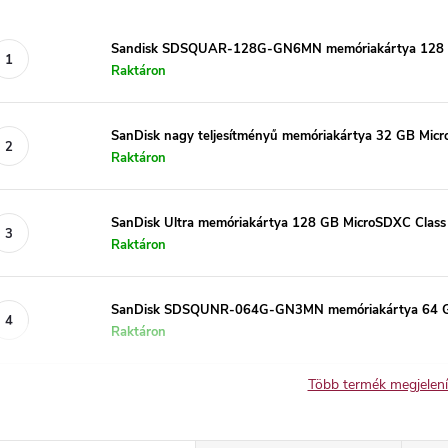
Sandisk SDSQUAR-128G-GN6MN memóriakártya 128 G
Raktáron
SanDisk nagy teljesítményű memóriakártya 32 GB Mic
Raktáron
SanDisk Ultra memóriakártya 128 GB MicroSDXC Cl
Raktáron
SanDisk SDSQUNR-064G-GN3MN memóriakártya 64 G
Raktáron
Több termék megjelen