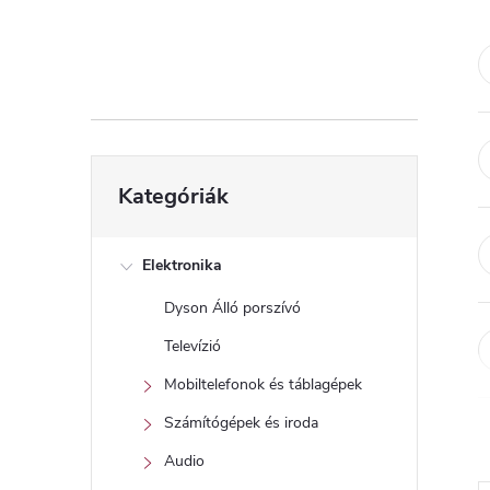
d
a
l
s
Kategóriák
Kategóriák
átugrása
ó
p
Elektronika
Dyson Álló porszívó
a
Televízió
n
Mobiltelefonok és táblagépek
Számítógépek és iroda
e
Audio