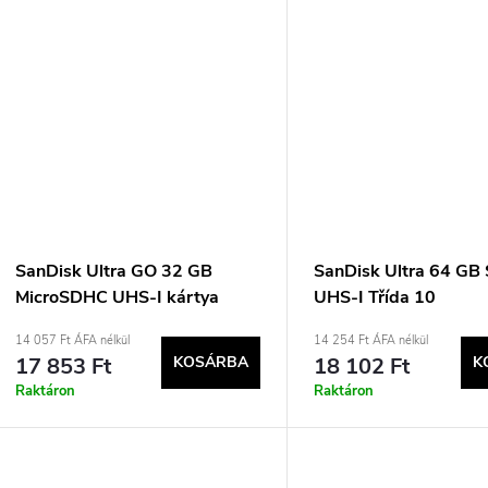
SanDisk Ultra GO 32 GB
SanDisk Ultra 64 GB
MicroSDHC UHS-I kártya
UHS-I Třída 10
14 057 Ft ÁFA nélkül
14 254 Ft ÁFA nélkül
17 853 Ft
KOSÁRBA
18 102 Ft
K
Raktáron
Raktáron