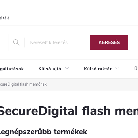
i tájékoztató
KERESÉS
lgáltatások
Külső ajtó
Külső raktár
Ü
cureDigital flash memóriák
SecureDigital flash me
Legnépszerűbb termékek