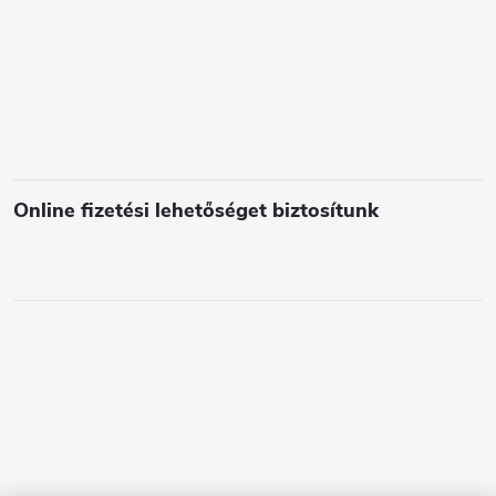
l
e
m
e
i
Online fizetési lehetőséget biztosítunk