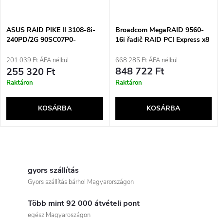
m
k
é
Broadcom MegaRAID 9560-
e
ASUS RAID PIKE II 3108-8i-
16i řadič RAID PCI Express x8
240PD/2G 90SC07P0-
k
4.0 12 Gbit/s
M0UAY0
k
668 285 Ft ÁFA nélkül
201 039 Ft ÁFA nélkül
e
848 722 Ft
255 320 Ft
r
Raktáron
Raktáron
k
e
KOSÁRBA
KOSÁRBA
l
n
i
L
d
s
i
gyors szállítás
e
Gyors szállítás bárhol Magyarországon
t
s
z
Több mint 92 000 átvételi pont
t
egész Magyaroszágon