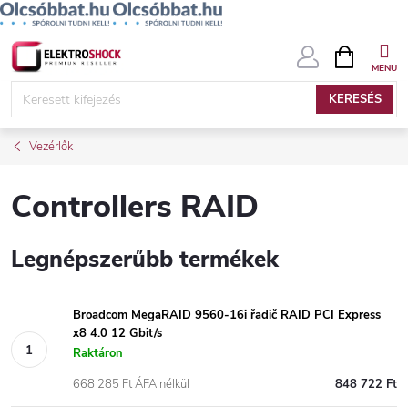
Ugrás
KOSÁR
a
fő
KERESÉS
tartalomhoz
Vezérlők
Controllers RAID
Legnépszerűbb termékek
Broadcom MegaRAID 9560-16i řadič RAID PCI Express
x8 4.0 12 Gbit/s
Raktáron
668 285 Ft ÁFA nélkül
848 722 Ft