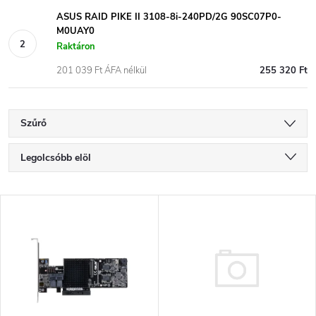
ASUS RAID PIKE II 3108-8i-240PD/2G 90SC07P0-
M0UAY0
Raktáron
201 039 Ft ÁFA nélkül
255 320 Ft
Szűrő
T
Legolcsóbb elöl
e
Legdrágább
T
Legnépszerűbb termékek
r
e
ABC szerint
m
r
é