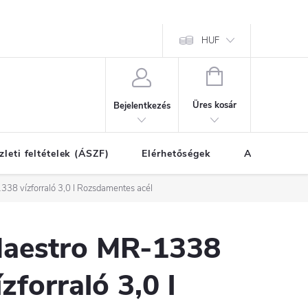
HUF
KOSÁR
Üres kosár
Bejelentkezés
zleti feltételek (ÁSZF)
Elérhetőségek
A vásárlás l
38 vízforraló 3,0 l Rozsdamentes acél
aestro MR-1338
ízforraló 3,0 l