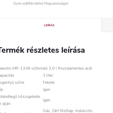
Gyors szállítás bárhol Magyarországon
LEÍRÁS
Termék részletes leírása
aestro MR-1338 vízforraló 3,0 l Rozsdamentes acél
apacitás
3 liter
ogantyú színe
Fekete
íp
Igen
öbbrétegű hőszigetelés
Igen
z alján
Gáz, Zárt főzőlap, Indukciós,