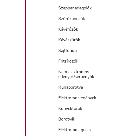
Szappanadagolók
Szűrőkancsók
Kávéfőzők
Kávészűrők
Sajtfondü
Fritsírozók
Nem elektromos
edények/serpenyők
Ruhaborotva
Elektromos edények
Konvektorok
Borotvák
Elektromos grillek