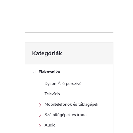
d
a
l
s
Kategóriák
Kategóriák
átugrása
ó
p
Elektronika
Dyson Álló porszívó
a
Televízió
n
Mobiltelefonok és táblagépek
Számítógépek és iroda
e
Audio