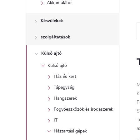
l
Akkumulátor
Készülékek
szolgáltatások
Külső ajtó
Külső ajtó
Ház és kert
M
Tápegység
K
Hangszerek
F
Fogyóeszközök és irodaszerek
S
T
IT
a
Háztartási gépek