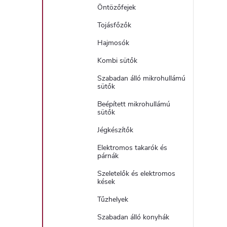
Öntözőfejek
Tojásfőzők
Hajmosók
Kombi sütők
Szabadan álló mikrohullámú
sütők
Beépített mikrohullámú
sütők
Jégkészítők
Elektromos takarók és
párnák
Szeletelők és elektromos
kések
Tűzhelyek
Szabadan álló konyhák