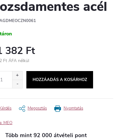
ozsdamentes acél
AGDMEOCZN0061
táron
1 382 Ft
2 Ft ÁFA nélkül
égár:
HOZZÁADÁS A KOSÁRHOZ
Kérdés
Megosztás
Nyomtatás
a:
MEO
Több mint 92 000 átvételi pont