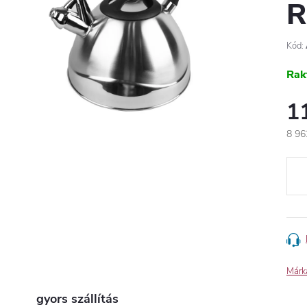
R
Kód:
Rak
1
8 96
Egys
Márk
gyors szállítás