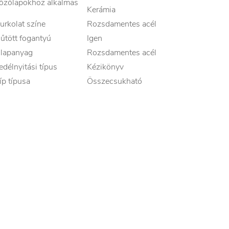
őzőlapokhoz alkalmas
Kerámia
urkolat színe
Rozsdamentes acél
űtött fogantyú
Igen
lapanyag
Rozsdamentes acél
edélnyitási típus
Kézikönyv
íp típusa
Összecsukható