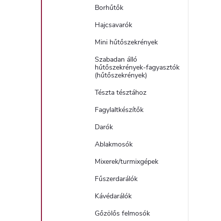
Borhűtők
Hajcsavarók
Mini hűtőszekrények
Szabadan álló
hűtőszekrények-fagyasztók
(hűtőszekrények)
Tészta tésztához
Fagylaltkészítők
Darók
Ablakmosók
Mixerek/turmixgépek
Fűszerdarálók
Kávédarálók
Gőzölős felmosók