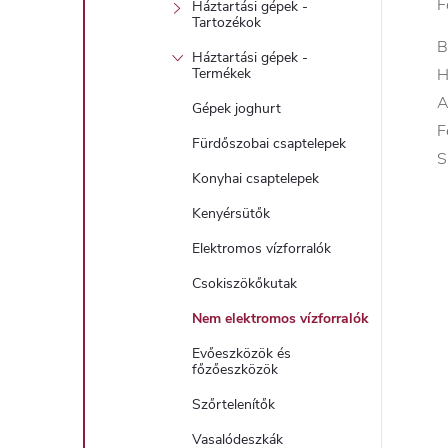
F
Háztartási gépek -
Tartozékok
B
Háztartási gépek -
H
Termékek
A
Gépek joghurt
F
Fürdőszobai csaptelepek
S
Konyhai csaptelepek
Kenyérsütők
Elektromos vízforralók
Csokiszökőkutak
Nem elektromos vízforralók
Evőeszközök és
főzőeszközök
Szőrtelenítők
Vasalódeszkák