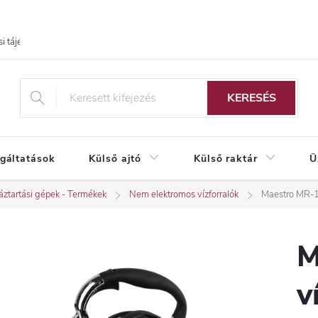
i tájékoztató
KERESÉS
lgáltatások
Külső ajtó
Külső raktár
Ü
ztartási gépek - Termékek
Nem elektromos vízforralók
Maestro MR-13
M
v