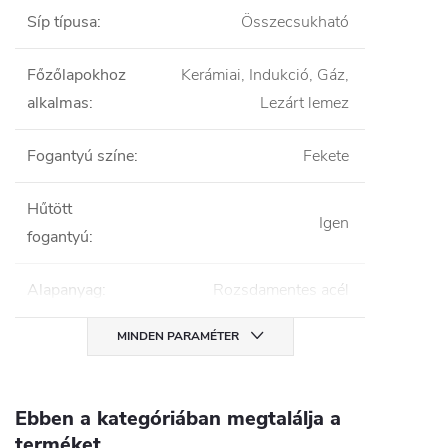
Síp típusa
:
Összecsukható
Főzőlapokhoz
Kerámiai, Indukció, Gáz,
alkalmas
:
Lezárt lemez
Fogantyú színe
:
Fekete
Hűtött
Igen
fogantyú
:
Alapanyag
:
Rozsdamentes acél
MINDEN PARAMÉTER
Ebben a kategóriában megtalálja a
terméket