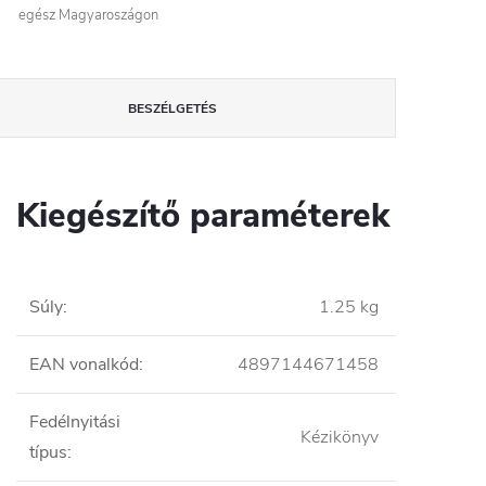
egész Magyaroszágon
BESZÉLGETÉS
Kiegészítő paraméterek
Súly
:
1.25 kg
EAN vonalkód
:
4897144671458
Fedélnyitási
Kézikönyv
típus
: