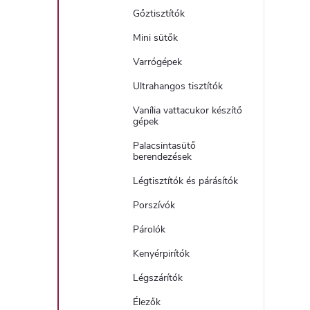
Gőztisztítók
Mini sütők
Varrógépek
Ultrahangos tisztítók
Vanília vattacukor készítő
gépek
Palacsintasütő
berendezések
Légtisztítók és párásítók
Porszívók
Párolók
Kenyérpirítók
Légszárítók
Élezők