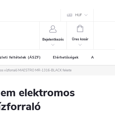
HUF
KOSÁR
Üres kosár
Bejelentkezés
zleti feltételek (ÁSZF)
Elérhetőségek
A vásárlás l
os vízforraló MAESTRO MR-1316-BLACK fekete
em elektromos
ízforraló