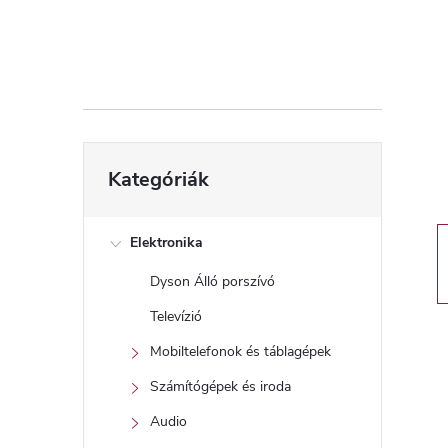
d
a
l
s
Kategóriák
Kategóriák
átugrása
ó
p
Elektronika
Dyson Álló porszívó
a
Televízió
n
Mobiltelefonok és táblagépek
Számítógépek és iroda
e
Audio