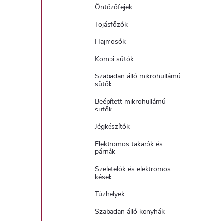
Öntözőfejek
Tojásfőzők
Hajmosók
Kombi sütők
Szabadan álló mikrohullámú
sütők
Beépített mikrohullámú
sütők
Jégkészítők
Elektromos takarók és
párnák
Szeletelők és elektromos
kések
Tűzhelyek
Szabadan álló konyhák