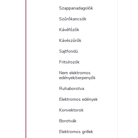
Szappanadagolók
Szűrőkancsók
Kávéfőzők
Kávészűrők
Sajtfondü
Fritsírozók
Nem elektromos
edények/serpenyők
Ruhaborotva
Elektromos edények
Konvektorok
Borotvák
Elektromos grillek