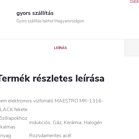
Márk
gyors szállítás
Gyors szállítás bárhol Magyarországon
LEÍRÁS
Termék részletes leírása
em elektromos vízforraló MAESTRO MR-1316-
LACK fekete
őzőlapokhoz
Indukciós, Gáz, Kerámia, Halogén
lkalmas
nyag
Rozsdamentes acél