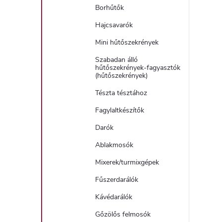
Borhűtők
Hajcsavarók
Mini hűtőszekrények
Szabadan álló
hűtőszekrények-fagyasztók
(hűtőszekrények)
Tészta tésztához
Fagylaltkészítők
Darók
Ablakmosók
Mixerek/turmixgépek
Fűszerdarálók
Kávédarálók
Gőzölős felmosók