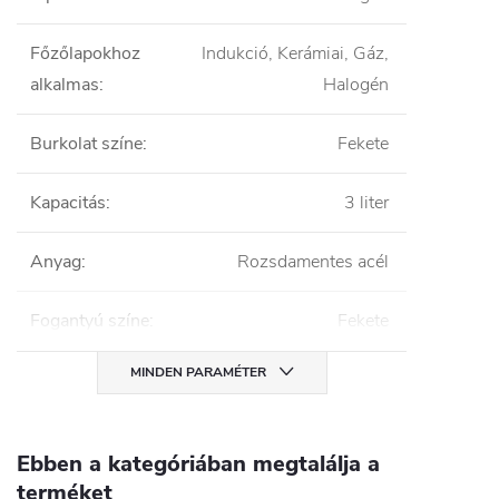
Főzőlapokhoz
Indukció, Kerámiai, Gáz,
alkalmas
:
Halogén
Burkolat színe
:
Fekete
Kapacitás
:
3 liter
Anyag
:
Rozsdamentes acél
Fogantyú színe
:
Fekete
MINDEN PARAMÉTER
Ebben a kategóriában megtalálja a
terméket