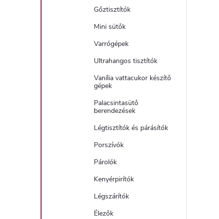
Gőztisztítók
Mini sütők
Varrógépek
Ultrahangos tisztítók
Vanília vattacukor készítő
gépek
Palacsintasütő
berendezések
Légtisztítók és párásítók
Porszívók
Párolók
Kenyérpirítók
Légszárítók
Élezők