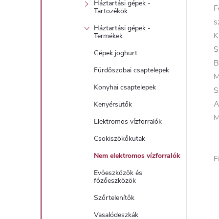
Háztartási gépek -
F
Tartozékok
s
Háztartási gépek -
K
Termékek
S
Gépek joghurt
B
Fürdőszobai csaptelepek
M
Konyhai csaptelepek
S
A
Kenyérsütők
M
Elektromos vízforralók
Csokiszökőkutak
Nem elektromos vízforralók
F
Evőeszközök és
főzőeszközök
Szőrtelenítők
Vasalódeszkák