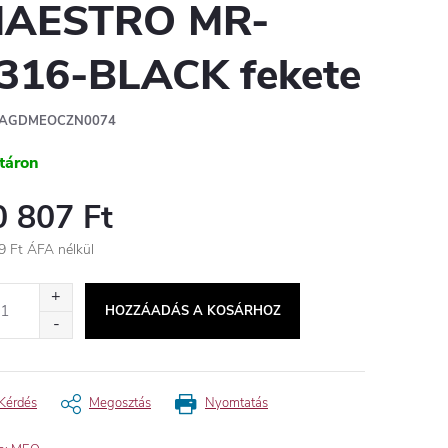
AESTRO MR-
316-BLACK fekete
AGDMEOCZN0074
táron
0 807 Ft
9 Ft ÁFA nélkül
égár:
HOZZÁADÁS A KOSÁRHOZ
Kérdés
Megosztás
Nyomtatás