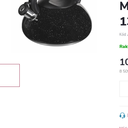
M
1
Kód:
Rak
1
8 50
Egys