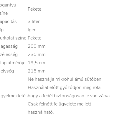
ogantyú
Fekete
zíne
apacitás
3 liter
íp
Igen
urkolat színe
Fekete
agasság
200 mm
zélesség
230 mm
lap átmérője
19,5 cm
élység
215 mm
Ne használja mikrohullámú sütőben.
Használat előtt győződjön meg róla,
igyelmeztetés
hogy a fedél biztonságosan le van zárva.
Csak felnőtt felügyelete mellett
használható.