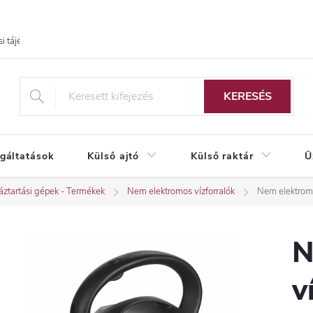
i tájékoztató
KERESÉS
lgáltatások
Külső ajtó
Külső raktár
Ü
ztartási gépek - Termékek
Nem elektromos vízforralók
Nem elektrom
N
v