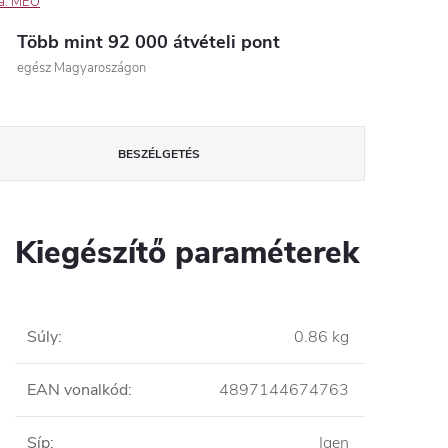
a:
MEO
Több mint 92 000 átvételi pont
egész Magyaroszágon
BESZÉLGETÉS
Kiegészítő paraméterek
Súly
:
0.86 kg
EAN vonalkód
:
4897144674763
Síp
:
Igen