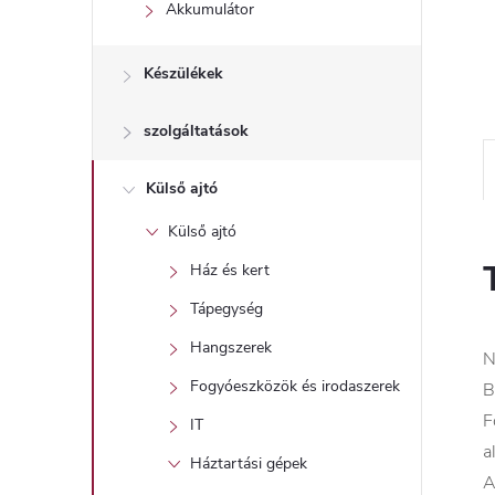
l
Akkumulátor
Készülékek
szolgáltatások
Külső ajtó
Külső ajtó
Ház és kert
Tápegység
Hangszerek
N
Fogyóeszközök és irodaszerek
B
F
IT
a
Háztartási gépek
A