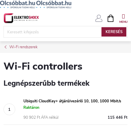
Ugrás
KOSÁR
a
fő
KERESÉS
tartalomhoz
Wi-Fi rendszerek
Wi-Fi controllers
Legnépszerűbb termékek
Ubiquiti CloudKey+ átjáró/vezérlő 10, 100, 1000 Mbit/s
Raktáron
90 902 Ft ÁFA nélkül
115 446 Ft