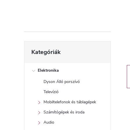
d
a
l
s
Kategóriák
Kategóriák
átugrása
ó
p
Elektronika
Dyson Álló porszívó
a
Televízió
n
Mobiltelefonok és táblagépek
Számítógépek és iroda
e
Audio