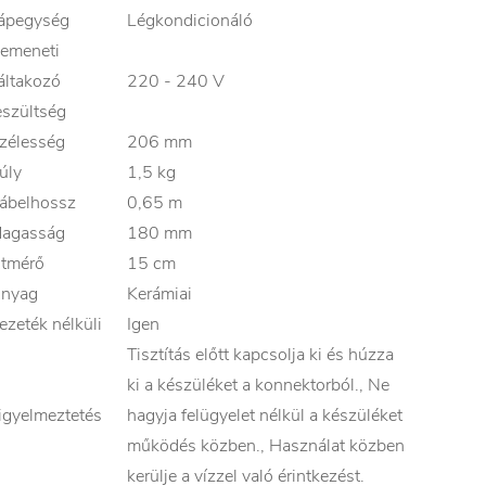
ápegység
Légkondicionáló
emeneti
áltakozó
220 - 240 V
eszültség
zélesség
206 mm
úly
1,5 kg
ábelhossz
0,65 m
agasság
180 mm
tmérő
15 cm
nyag
Kerámiai
ezeték nélküli
Igen
Tisztítás előtt kapcsolja ki és húzza
ki a készüléket a konnektorból., Ne
igyelmeztetés
hagyja felügyelet nélkül a készüléket
működés közben., Használat közben
kerülje a vízzel való érintkezést.