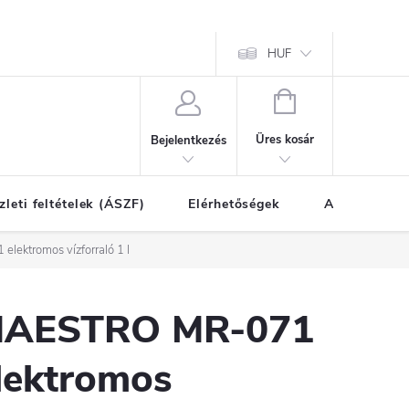
HUF
KOSÁR
Üres kosár
Bejelentkezés
zleti feltételek (ÁSZF)
Elérhetőségek
A vásárlás l
ektromos vízforraló 1 l
AESTRO MR-071
lektromos