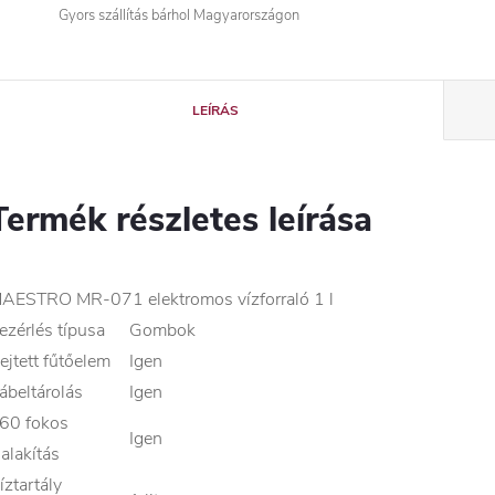
Gyors szállítás bárhol Magyarországon
LEÍRÁS
Termék részletes leírása
AESTRO MR-071 elektromos vízforraló 1 l
ezérlés típusa
Gombok
ejtett fűtőelem
Igen
ábeltárolás
Igen
60 fokos
Igen
ialakítás
íztartály