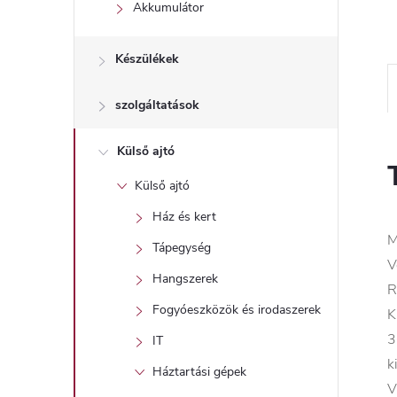
l
Akkumulátor
Készülékek
szolgáltatások
Külső ajtó
Külső ajtó
Ház és kert
M
Tápegység
V
Hangszerek
R
Fogyóeszközök és irodaszerek
K
3
IT
k
Háztartási gépek
V