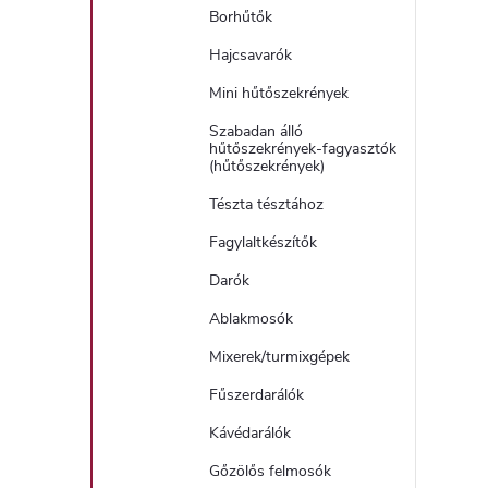
Borhűtők
Hajcsavarók
Mini hűtőszekrények
Szabadan álló
hűtőszekrények-fagyasztók
(hűtőszekrények)
Tészta tésztához
Fagylaltkészítők
Darók
Ablakmosók
Mixerek/turmixgépek
Fűszerdarálók
Kávédarálók
Gőzölős felmosók