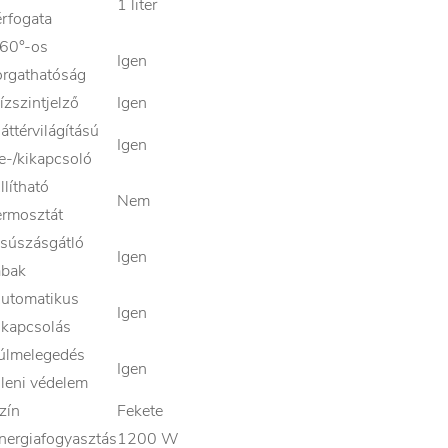
1 liter
érfogata
60°-os
Igen
orgathatóság
ízszintjelző
Igen
áttérvilágítású
Igen
e-/kikapcsoló
llítható
Nem
ermosztát
súszásgátló
Igen
ábak
utomatikus
Igen
ikapcsolás
úlmelegedés
Igen
lleni védelem
zín
Fekete
nergiafogyasztás
1200 W