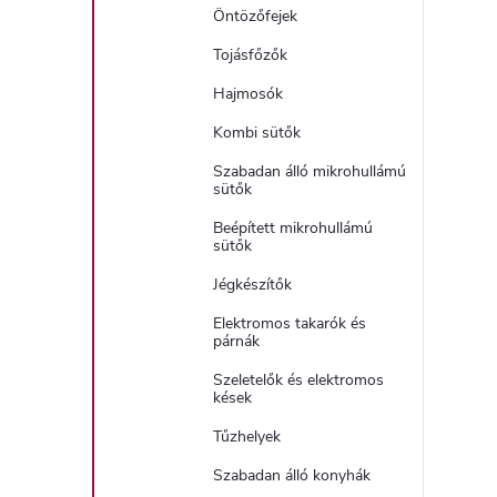
Öntözőfejek
Tojásfőzők
Hajmosók
Kombi sütők
Szabadan álló mikrohullámú
sütők
Beépített mikrohullámú
sütők
Jégkészítők
Elektromos takarók és
párnák
Szeletelők és elektromos
kések
Tűzhelyek
Szabadan álló konyhák