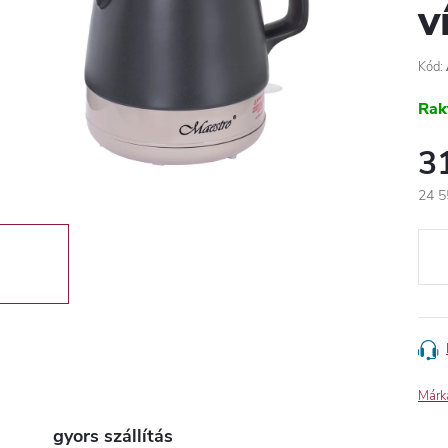
v
Kód:
Rak
3
24 5
Egys
Márk
gyors szállítás