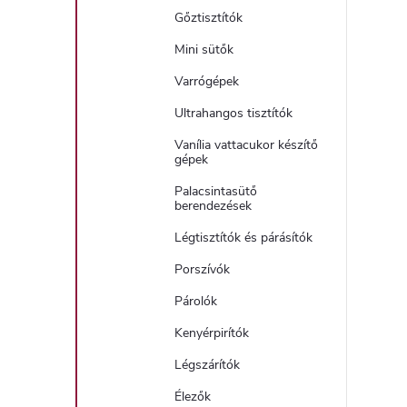
Gőztisztítók
Mini sütők
Varrógépek
Ultrahangos tisztítók
Vanília vattacukor készítő
gépek
Palacsintasütő
berendezések
Légtisztítók és párásítók
Porszívók
Párolók
Kenyérpirítók
Légszárítók
Élezők