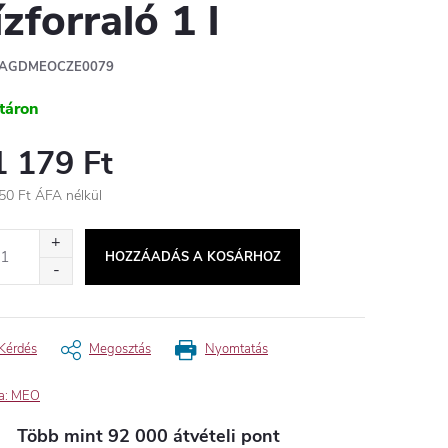
ízforraló 1 l
AGDMEOCZE0079
táron
1 179 Ft
50 Ft ÁFA nélkül
égár:
HOZZÁADÁS A KOSÁRHOZ
Kérdés
Megosztás
Nyomtatás
a:
MEO
Több mint 92 000 átvételi pont