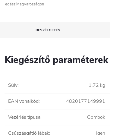
egész Magyaroszágon
BESZÉLGETÉS
Kiegészítő paraméterek
Súly
:
1.72 kg
EAN vonalkód
:
4820177149991
Vezérlés típusa
:
Gombok
Csúszásgátló lábak
:
Igen