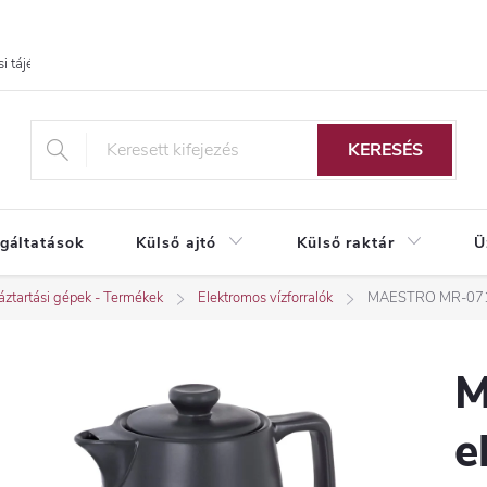
i tájékoztató
KERESÉS
lgáltatások
Külső ajtó
Külső raktár
Ü
ztartási gépek - Termékek
Elektromos vízforralók
MAESTRO MR-071 el
M
e