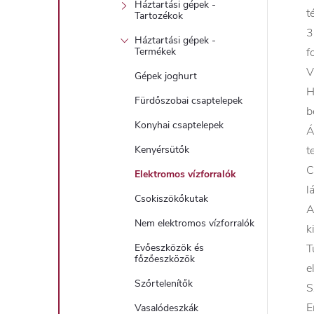
Háztartási gépek -
t
Tartozékok
3
Háztartási gépek -
f
Termékek
V
Gépek joghurt
H
Fürdőszobai csaptelepek
b
Konyhai csaptelepek
Á
t
Kenyérsütők
C
Elektromos vízforralók
l
Csokiszökőkutak
A
Nem elektromos vízforralók
k
T
Evőeszközök és
főzőeszközök
e
Szőrtelenítők
S
E
Vasalódeszkák