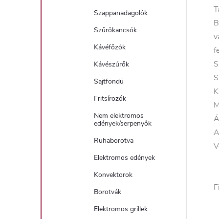
T
Szappanadagolók
B
Szűrőkancsók
v
Kávéfőzők
f
S
Kávészűrők
S
Sajtfondü
K
Fritsírozók
M
Nem elektromos
Á
edények/serpenyők
A
Ruhaborotva
V
Elektromos edények
Konvektorok
F
Borotvák
Elektromos grillek