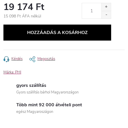
19 174 Ft
15 098 Ft ÁFA nélkül
Egységár:
HOZZÁADÁS A KOSÁRHOZ
Kérdés
Megosztás
Márka:
PHI
gyors szállítás
Gyors szállítás bárhol Magyarországon
Több mint 92 000 átvételi pont
egész Magyaroszágon