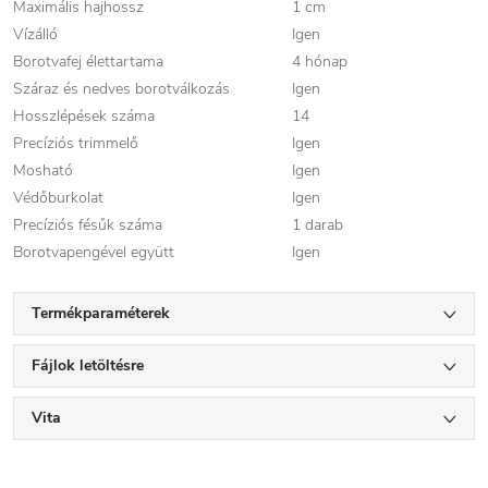
Maximális hajhossz
1 cm
Vízálló
Igen
Borotvafej élettartama
4 hónap
Száraz és nedves borotválkozás
Igen
Hosszlépések száma
14
Precíziós trimmelő
Igen
Mosható
Igen
Védőburkolat
Igen
Precíziós fésűk száma
1 darab
Borotvapengével együtt
Igen
Termékparaméterek
Fájlok letöltésre
Vita