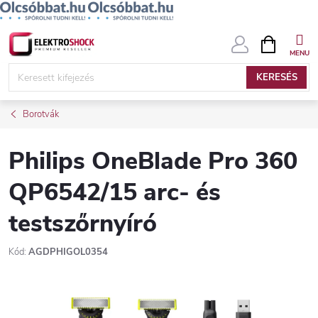
Ugrás
KOSÁR
a
fő
KERESÉS
tartalomhoz
Borotvák
Philips OneBlade Pro 360
QP6542/15 arc- és
testszőrnyíró
Kód:
AGDPHIGOL0354