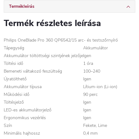
Termékleírás
Termék részletes leírása
Philips OneBlade Pro 360 QP6542/15 arc- és testszőrnyíró
Tápegység
Akkumulátor
Akkumulátor töltöttségi szintjének jelzője
Igen
Töltési idő
1 óra
Bemeneti váltakozó feszültség
100–240
Újratölthető
Igen
Akkumulátor típusa
Lítium-ion (Li-ion)
Működési idő
90 perc
Töltésjelző
Igen
LED-es akkumulátorjelző
Igen
Ergonomikus vezérlés
Igen
Szín
Fekete, Lime
Minimális hajhossz
0,4 mm