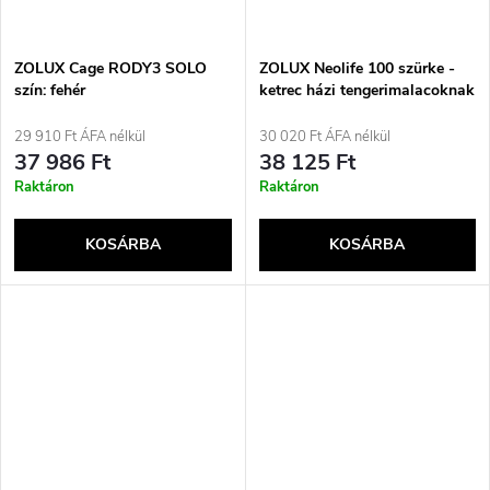
ZOLUX Cage RODY3 SOLO
ZOLUX Neolife 100 szürke -
szín: fehér
ketrec házi tengerimalacoknak
29 910 Ft ÁFA nélkül
30 020 Ft ÁFA nélkül
37 986 Ft
38 125 Ft
Raktáron
Raktáron
KOSÁRBA
KOSÁRBA