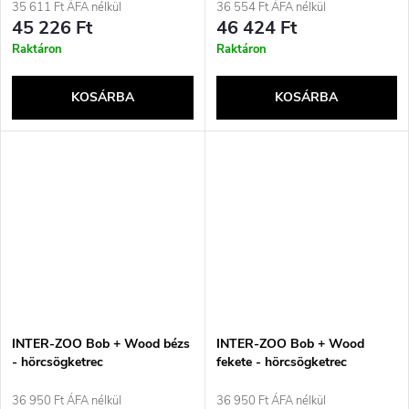
35 611 Ft ÁFA nélkül
36 554 Ft ÁFA nélkül
45 226 Ft
46 424 Ft
Raktáron
Raktáron
KOSÁRBA
KOSÁRBA
INTER-ZOO Bob + Wood bézs
INTER-ZOO Bob + Wood
- hörcsögketrec
fekete - hörcsögketrec
36 950 Ft ÁFA nélkül
36 950 Ft ÁFA nélkül