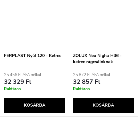
FERPLAST Nyúl 120 - Ketrec
ZOLUX Neo Nigha H36 -
ketrec rágcsálóknak
25 456 Ft ÁFA nélkül
25 872 Ft ÁFA nélkül
32 329 Ft
32 857 Ft
Raktáron
Raktáron
KOSÁRBA
KOSÁRBA