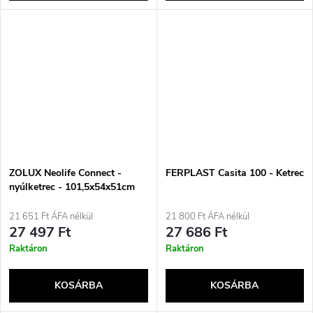
ZOLUX Neolife Connect -
FERPLAST Casita 100 - Ketrec
nyúlketrec - 101,5x54x51cm
21 651 Ft ÁFA nélkül
21 800 Ft ÁFA nélkül
27 497 Ft
27 686 Ft
Raktáron
Raktáron
KOSÁRBA
KOSÁRBA