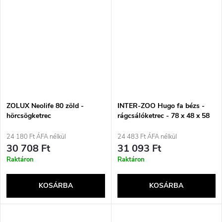
ZOLUX Neolife 80 zöld -
INTER-ZOO Hugo fa bézs -
hörcsögketrec
rágcsálóketrec - 78 x 48 x 58
cm
24 180 Ft ÁFA nélkül
24 483 Ft ÁFA nélkül
30 708 Ft
31 093 Ft
Raktáron
Raktáron
KOSÁRBA
KOSÁRBA