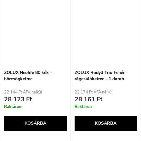
ZOLUX Neolife 80 kék -
ZOLUX Rody3 Trio Fehér -
hörcsögketrec
rágcsálóketrec - 1 darab
22 144 Ft ÁFA nélkül
22 174 Ft ÁFA nélkül
28 123 Ft
28 161 Ft
Raktáron
Raktáron
KOSÁRBA
KOSÁRBA