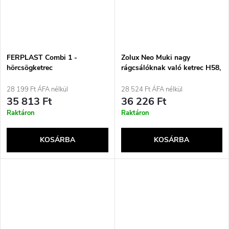
FERPLAST Combi 1 -
Zolux Neo Muki nagy
hörcsögketrec
rágcsálóknak való ketrec H58,
fekete
28 199 Ft ÁFA nélkül
28 524 Ft ÁFA nélkül
35 813 Ft
36 226 Ft
Raktáron
Raktáron
KOSÁRBA
KOSÁRBA