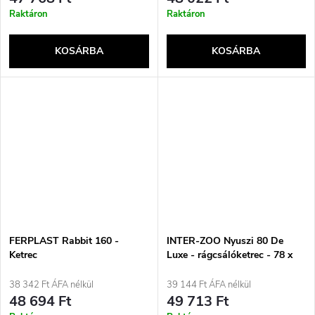
Raktáron
Raktáron
KOSÁRBA
KOSÁRBA
FERPLAST Rabbit 160 -
INTER-ZOO Nyuszi 80 De
Ketrec
Luxe - rágcsálóketrec - 78 x
48 x 50 cm
38 342 Ft ÁFA nélkül
39 144 Ft ÁFA nélkül
48 694 Ft
49 713 Ft