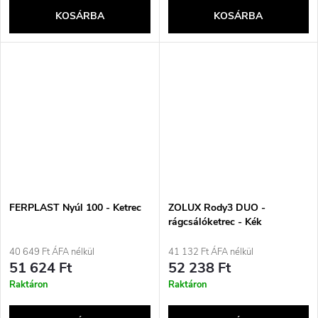
KOSÁRBA
KOSÁRBA
FERPLAST Nyúl 100 - Ketrec
ZOLUX Rody3 DUO -
rágcsálóketrec - Kék
40 649 Ft ÁFA nélkül
41 132 Ft ÁFA nélkül
51 624 Ft
52 238 Ft
Raktáron
Raktáron