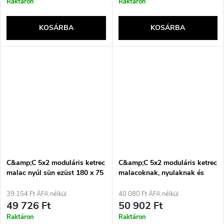
Raktáron
Raktáron
KOSÁRBA
KOSÁRBA
C&amp;C 5x2 moduláris ketrec
C&amp;C 5x2 moduláris ketrec
malac nyúl sün ezüst 180 x 75
malacoknak, nyulaknak és
x 37 cm
sünöknek, fekete, 180 x 75 x
37 cm
39 154 Ft ÁFA nélkül
40 080 Ft ÁFA nélkül
49 726 Ft
50 902 Ft
Raktáron
Raktáron