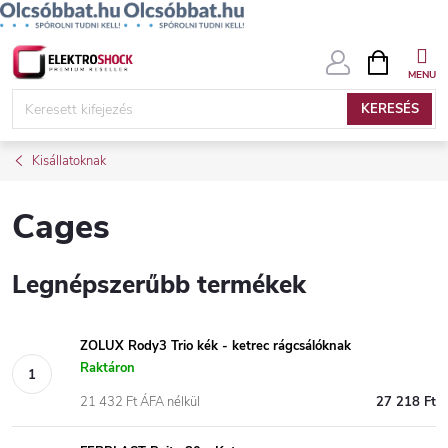
Ugrás
KOSÁR
a
fő
KERESÉS
tartalomhoz
Kisállatoknak
Cages
Legnépszerűbb termékek
ZOLUX Rody3 Trio kék - ketrec rágcsálóknak
Raktáron
21 432 Ft ÁFA nélkül
27 218 Ft