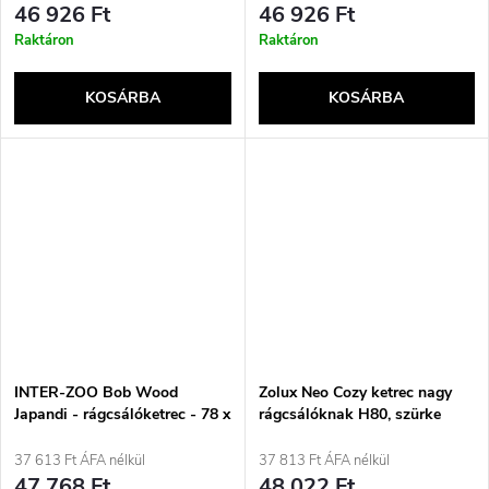
46 926 Ft
46 926 Ft
Raktáron
Raktáron
KOSÁRBA
KOSÁRBA
INTER-ZOO Bob Wood
Zolux Neo Cozy ketrec nagy
Japandi - rágcsálóketrec - 78 x
rágcsálóknak H80, szürke
36 x 48cm
37 613 Ft ÁFA nélkül
37 813 Ft ÁFA nélkül
47 768 Ft
48 022 Ft