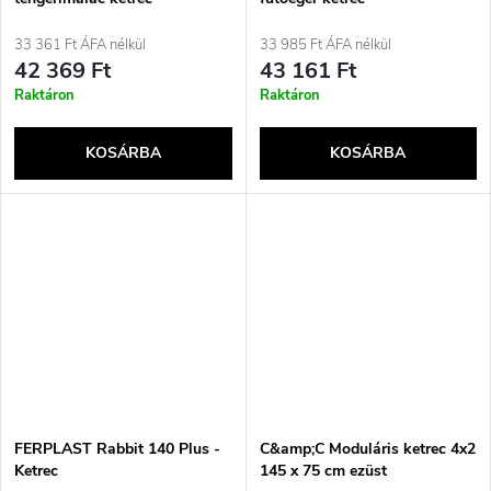
33 361 Ft ÁFA nélkül
33 985 Ft ÁFA nélkül
42 369 Ft
43 161 Ft
Raktáron
Raktáron
KOSÁRBA
KOSÁRBA
FERPLAST Rabbit 140 Plus -
C&amp;C Moduláris ketrec 4x2
Ketrec
145 x 75 cm ezüst