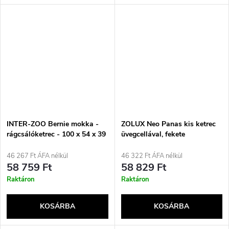
INTER-ZOO Bernie mokka -
ZOLUX Neo Panas kis ketrec
rágcsálóketrec - 100 x 54 x 39
üvegcellával, fekete
cm
46 267 Ft ÁFA nélkül
46 322 Ft ÁFA nélkül
58 759 Ft
58 829 Ft
Raktáron
Raktáron
KOSÁRBA
KOSÁRBA