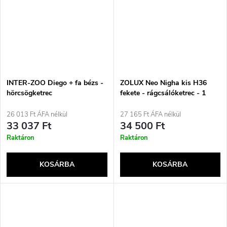
INTER-ZOO Diego + fa bézs -
ZOLUX Neo Nigha kis H36
hörcsögketrec
fekete - rágcsálóketrec - 1
darab
26 013 Ft ÁFA nélkül
27 165 Ft ÁFA nélkül
33 037 Ft
34 500 Ft
Raktáron
Raktáron
KOSÁRBA
KOSÁRBA