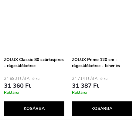
ZOLUX Classic 80 szürke/piros
ZOLUX Primo 120 cm -
- rágcsálóketrec
rágcsálóketrec - fehér és
szürke
24 693 Ft ÁFA nélkül
24 714 Ft ÁFA nélkül
31 360 Ft
31 387 Ft
Raktáron
Raktáron
KOSÁRBA
KOSÁRBA