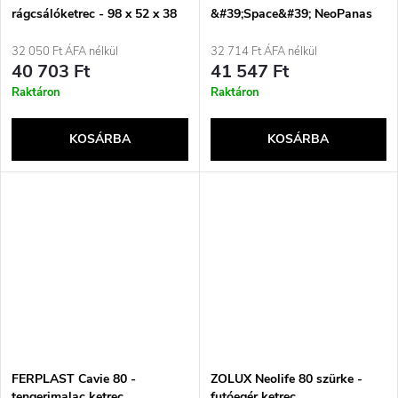
rágcsálóketrec - 98 x 52 x 38
&#39;Space&#39; NeoPanas
cm
XL ketrec üveg küvettával,
fekete
32 050 Ft ÁFA nélkül
32 714 Ft ÁFA nélkül
40 703 Ft
41 547 Ft
Raktáron
Raktáron
KOSÁRBA
KOSÁRBA
FERPLAST Cavie 80 -
ZOLUX Neolife 80 szürke -
tengerimalac ketrec
futóegér ketrec