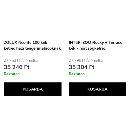
ZOLUX Neolife 100 kék -
INTER-ZOO Rocky + Terrace
ketrec házi tengerimalacoknak
kék - hörcsögketrec
27 753 Ft ÁFA nélkül
27 798 Ft ÁFA nélkül
35 246 Ft
35 304 Ft
Raktáron
Raktáron
KOSÁRBA
KOSÁRBA