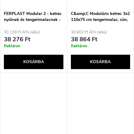
FERPLAST Modular 2 - ketrec
C&amp;C Moduláris ketrec 3x2
nyúlnak és tengerimalacnak -
110x75 cm tengerimalac, sün,
109 x 72 x 56 cm
ezüstszürke
30 139 Ft ÁFA nélkül
30 602 Ft ÁFA nélkül
38 276 Ft
38 864 Ft
Raktáron
Raktáron
KOSÁRBA
KOSÁRBA