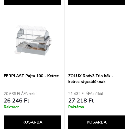
l
n
i
d
s
e
t
z
á
é
j
FERPLAST Pajta 100 - Ketrec
ZOLUX Rody3 Trio kék -
s
ketrec rágcsálóknak
a
20 666 Ft ÁFA nélkül
21 432 Ft ÁFA nélkül
e
26 246 Ft
27 218 Ft
Raktáron
Raktáron
KOSÁRBA
KOSÁRBA