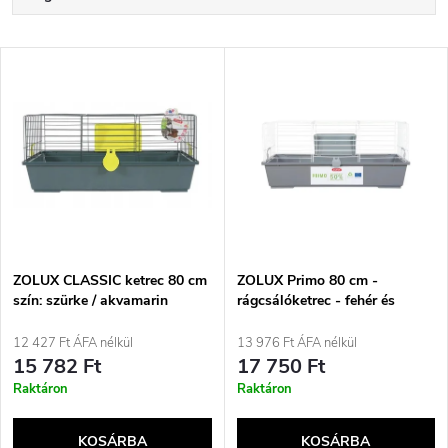
e
Legdrágább
T
Legnépszerűbb termékek
r
e
ABC szerint
m
r
é
m
k
é
e
ZOLUX CLASSIC ketrec 80 cm
ZOLUX Primo 80 cm -
szín: szürke / akvamarin
rágcsálóketrec - fehér és
k
szürke
k
12 427 Ft ÁFA nélkül
13 976 Ft ÁFA nélkül
e
15 782 Ft
17 750 Ft
r
Raktáron
Raktáron
k
e
KOSÁRBA
KOSÁRBA