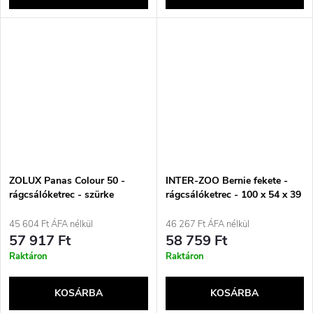
ZOLUX Panas Colour 50 -
INTER-ZOO Bernie fekete -
rágcsálóketrec - szürke
rágcsálóketrec - 100 x 54 x 39
cm
45 604 Ft ÁFA nélkül
46 267 Ft ÁFA nélkül
57 917 Ft
58 759 Ft
Raktáron
Raktáron
KOSÁRBA
KOSÁRBA