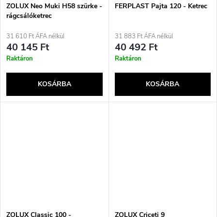
ZOLUX Neo Muki H58 szürke -
FERPLAST Pajta 120 - Ketrec
rágcsálóketrec
31 610 Ft ÁFA nélkül
31 883 Ft ÁFA nélkül
40 145 Ft
40 492 Ft
Raktáron
Raktáron
KOSÁRBA
KOSÁRBA
ZOLUX Classic 100 -
ZOLUX Criceti 9