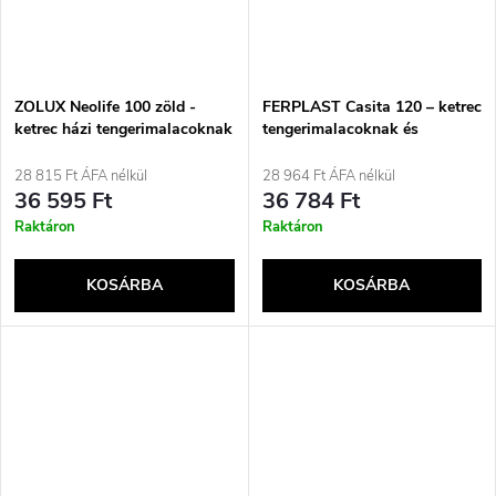
ZOLUX Neolife 100 zöld -
FERPLAST Casita 120 – ketrec
ketrec házi tengerimalacoknak
tengerimalacoknak és
nyulaknak
28 815 Ft ÁFA nélkül
28 964 Ft ÁFA nélkül
36 595 Ft
36 784 Ft
Raktáron
Raktáron
KOSÁRBA
KOSÁRBA