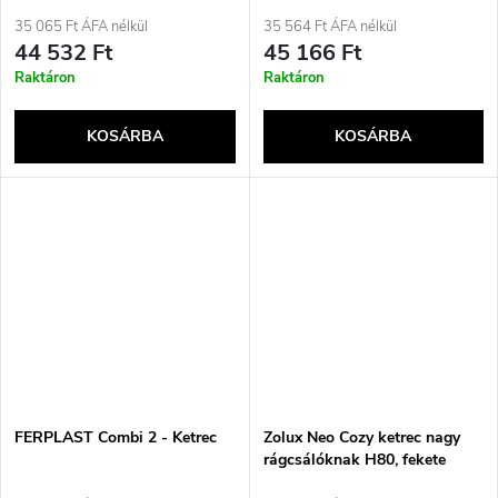
35 065 Ft ÁFA nélkül
35 564 Ft ÁFA nélkül
44 532 Ft
45 166 Ft
Raktáron
Raktáron
KOSÁRBA
KOSÁRBA
FERPLAST Combi 2 - Ketrec
Zolux Neo Cozy ketrec nagy
rágcsálóknak H80, fekete