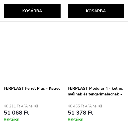
KOSÁRBA
KOSÁRBA
FERPLAST Ferret Plus - Ketrec
FERPLAST Modular 4 - ketrec
nyúlnak és tengerimalacnak -
179 x 72 x 56 cm
40 211 Ft ÁFA nélkül
40 455 Ft ÁFA nélkül
51 068 Ft
51 378 Ft
Raktáron
Raktáron