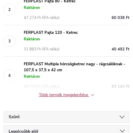
FERPLAST Pajta 80 - Ketrec
Raktáron
47 274 Ft ÁFA nélkül
60 038 Ft
FERPLAST Pajta 120 - Ketrec
Raktáron
31 883 Ft ÁFA nélkül
40 492 Ft
FERPLAST Multipla hörcsögketrec nagy - rágcsálóknak -
107,5 x 37,5 x 42 cm
Raktáron
49 719 Ft ÁFA nélkül
63 143 Ft
Több termék megjelenítése
Szűrő
T
Legolcsóbb elöl