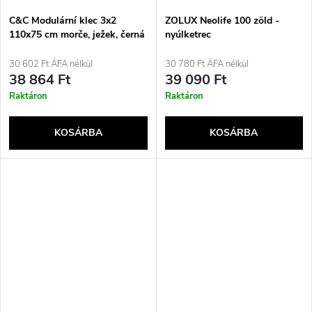
C&C Modulární klec 3x2
ZOLUX Neolife 100 zöld -
110x75 cm morče, ježek, černá
nyúlketrec
30 602 Ft ÁFA nélkül
30 780 Ft ÁFA nélkül
38 864 Ft
39 090 Ft
Raktáron
Raktáron
KOSÁRBA
KOSÁRBA