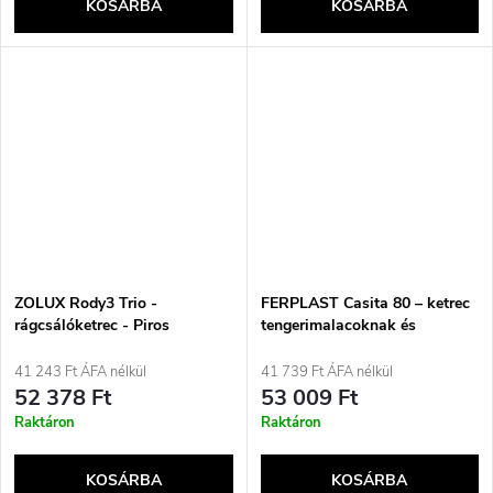
KOSÁRBA
KOSÁRBA
ZOLUX Rody3 Trio -
FERPLAST Casita 80 – ketrec
rágcsálóketrec - Piros
tengerimalacoknak és
nyulaknak
41 243 Ft ÁFA nélkül
41 739 Ft ÁFA nélkül
52 378 Ft
53 009 Ft
Raktáron
Raktáron
KOSÁRBA
KOSÁRBA