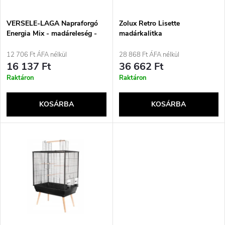
k
é
e
VERSELE-LAGA Napraforgó
Zolux Retro Lisette
Energia Mix - madáreleség -
madárkalitka
k
11,5 kg
k
12 706 Ft ÁFA nélkül
28 868 Ft ÁFA nélkül
e
16 137 Ft
36 662 Ft
r
Raktáron
Raktáron
k
e
KOSÁRBA
KOSÁRBA
l
n
i
d
s
e
t
z
á