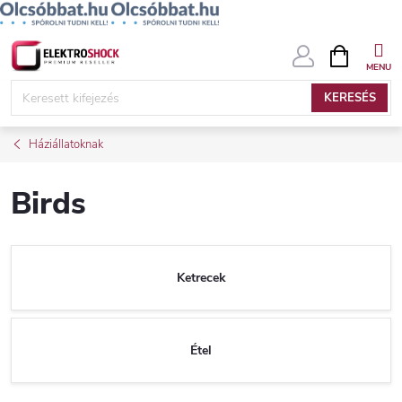
Ugrás
KOSÁR
a
fő
KERESÉS
tartalomhoz
Háziállatoknak
Birds
Ketrecek
Étel