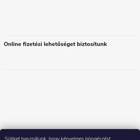
e
m
e
i
Online fizetési lehetőséget biztosítunk
Sütiket használunk, hogy kényelmes böngészést