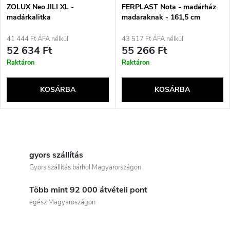
ZOLUX Neo JILI XL -
FERPLAST Nota - madárház
madárkalitka
madaraknak - 161,5 cm
41 444 Ft ÁFA nélkül
43 517 Ft ÁFA nélkül
52 634 Ft
55 266 Ft
Raktáron
Raktáron
KOSÁRBA
KOSÁRBA
L
i
gyors szállítás
Gyors szállítás bárhol Magyarországon
s
Több mint 92 000 átvételi pont
t
egész Magyaroszágon
a