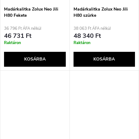
é
j
Madárkalitka Zolux Neo Jili
Madárkalitka Zolux Neo Jili
s
H80 Fekete
H80 szürke
a
36 796 Ft ÁFA nélkül
38 063 Ft ÁFA nélkül
e
46 731 Ft
48 340 Ft
Raktáron
Raktáron
KOSÁRBA
KOSÁRBA