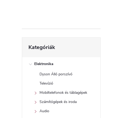
d
a
l
s
Kategóriák
Kategóriák
átugrása
ó
p
Elektronika
Dyson Álló porszívó
a
Televízió
n
Mobiltelefonok és táblagépek
Számítógépek és iroda
e
Audio