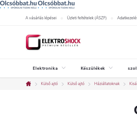
Ugrás
A vásárlás lépései
Üzleti feltételek (ÁSZF)
Adatkezelés
a
fő
tartalomhoz
Elektronika
Készülékek
szo
Külső ajtó
Külső ajtó
Háziállatoknak
Kisá
Kezdőlap
O
l