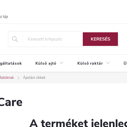
i tájékoztató
KERESÉS
lgáltatások
Külső ajtó
Külső raktár
Ü
llatoknak
Ápolási cikkek
Care
A terméket jelenleg