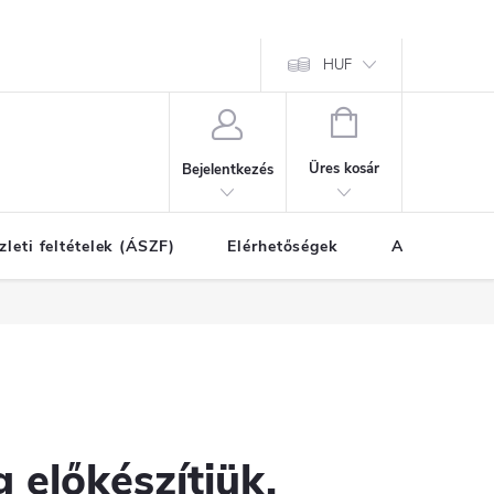
HUF
KOSÁR
Üres kosár
Bejelentkezés
zleti feltételek (ÁSZF)
Elérhetőségek
A vásárlás l
 előkészítjük.