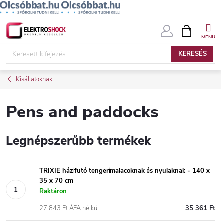
Ugrás
KOSÁR
a
fő
KERESÉS
tartalomhoz
Kisállatoknak
Pens and paddocks
Legnépszerűbb termékek
TRIXIE házifutó tengerimalacoknak és nyulaknak - 140 x
35 x 70 cm
Raktáron
27 843 Ft ÁFA nélkül
35 361 Ft