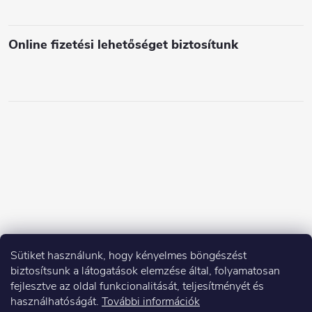
e
i
Online fizetési lehetőséget biztosítunk
Sütiket használunk, hogy kényelmes böngészést
biztosítsunk a látogatások elemzése által, folyamatosan
fejlesztve az oldal funkcionalitását, teljesítményét és
használhatóságát.
További információk