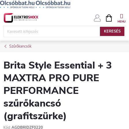
Ugrás
KOSÁR
a
fő
KERESÉS
tartalomhoz
Szűrőkancsók
Brita Style Essential + 3
MAXTRA PRO PURE
PERFORMANCE
szűrőkancsó
(grafitszürke)
Kód:
AGDBRIDZF0220