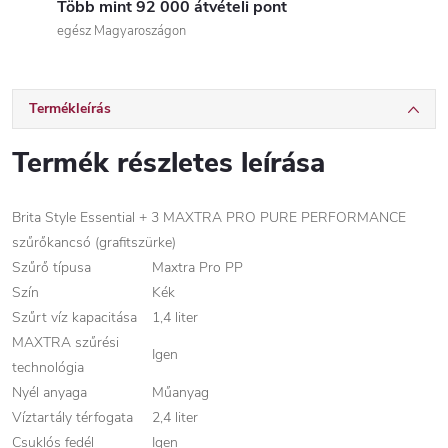
Több mint 92 000 átvételi pont
egész Magyaroszágon
Termékleírás
Termék részletes leírása
Brita Style Essential + 3 MAXTRA PRO PURE PERFORMANCE
szűrőkancsó (grafitszürke)
Szűrő típusa
Maxtra Pro PP
Szín
Kék
Szűrt víz kapacitása
1,4 liter
MAXTRA szűrési
Igen
technológia
Nyél anyaga
Műanyag
Víztartály térfogata
2,4 liter
Csuklós fedél
Igen