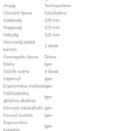
Anyag
Technopolimer
Vízszűrő típusa
Szűrőedény
Szélesség
239 mm
Magasság
273 mm
Mélység
105 mm
Mennyiség (belső
1 darab
karton)
Csomagolás típusa
Doboz
Edény
Igen
Szűrők száma
3 darab
Képernyő
Igen
Ergonomikus markolat
Igen
Hűtőszekrény
Igen
ajtókhoz alkalmas
Könnyen használható
Igen
Könnyű tisztítás
Igen
Ergonomikus
Igen
kialakítás