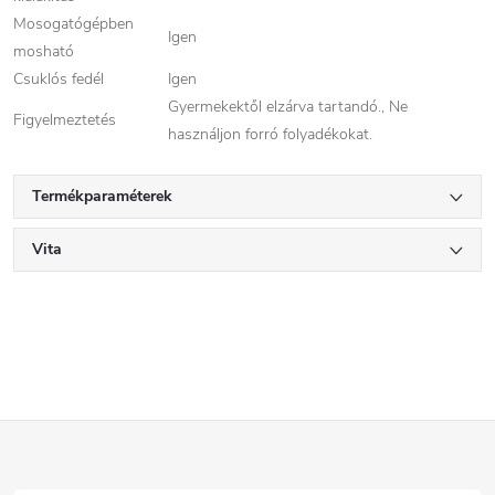
Mosogatógépben
Igen
mosható
Csuklós fedél
Igen
Gyermekektől elzárva tartandó., Ne
Figyelmeztetés
használjon forró folyadékokat.
Termékparaméterek
Vita
L