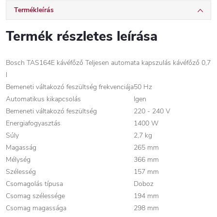
Termékleírás
Termék részletes leírása
Bosch TAS164E kávéfőző Teljesen automata kapszulás kávéfőző 0,7
l
Bemeneti váltakozó feszültség frekvenciája
50 Hz
Automatikus kikapcsolás
Igen
Bemeneti váltakozó feszültség
220 - 240 V
Energiafogyasztás
1400 W
Súly
2,7 kg
Magasság
265 mm
Mélység
366 mm
Szélesség
157 mm
Csomagolás típusa
Doboz
Csomag szélessége
194 mm
Csomag magassága
298 mm