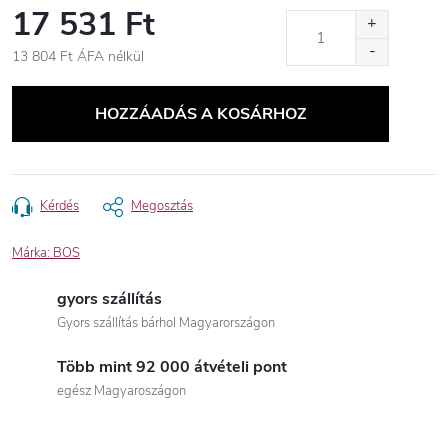
17 531 Ft
13 804 Ft ÁFA nélkül
Egységár:
HOZZÁADÁS A KOSÁRHOZ
Kérdés
Megosztás
Márka:
BOS
gyors szállítás
Gyors szállítás bárhol Magyarországon
Több mint 92 000 átvételi pont
egész Magyaroszágon