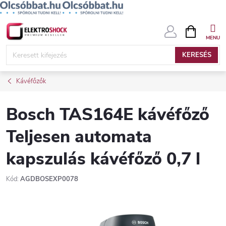
Ugrás
KOSÁR
a
fő
KERESÉS
tartalomhoz
Kávéfőzők
Bosch TAS164E kávéfőző
Teljesen automata
kapszulás kávéfőző 0,7 l
Kód:
AGDBOSEXP0078