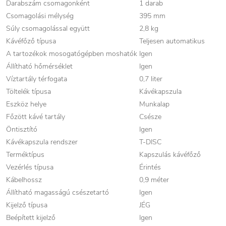
Darabszám csomagonként
1 darab
Csomagolási mélység
395 mm
Súly csomagolással együtt
2,8 kg
Kávéfőző típusa
Teljesen automatikus
A tartozékok mosogatógépben moshatók
Igen
Állítható hőmérséklet
Igen
Víztartály térfogata
0,7 liter
Töltelék típusa
Kávékapszula
Eszköz helye
Munkalap
Főzött kávé tartály
Csésze
Öntisztító
Igen
Kávékapszula rendszer
T-DISC
Terméktípus
Kapszulás kávéfőző
Vezérlés típusa
Érintés
Kábelhossz
0,9 méter
Állítható magasságú csészetartó
Igen
Kijelző típusa
JÉG
Beépített kijelző
Igen