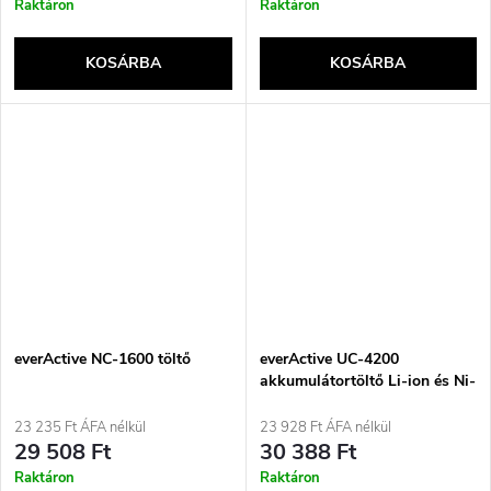
Raktáron
Raktáron
KOSÁRBA
KOSÁRBA
everActive NC-1600 töltő
everActive UC-4200
akkumulátortöltő Li-ion és Ni-
MH akkumulátorokhoz
23 235 Ft ÁFA nélkül
23 928 Ft ÁFA nélkül
29 508 Ft
30 388 Ft
Raktáron
Raktáron