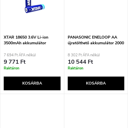
e
t
z
á
é
j
XTAR 18650 3.6V Li-ion
PANASONIC ENELOOP AA
s
3500mAh akkumulátor
újratölthető akkumulátor 2000
védelemmel
mAh 4 db (BK-3MCDE/4CP)
a
7 694 Ft ÁFA nélkül
8 302 Ft ÁFA nélkül
e
9 771 Ft
10 544 Ft
Raktáron
Raktáron
KOSÁRBA
KOSÁRBA