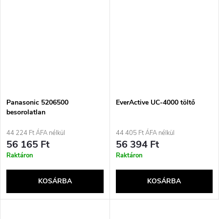
Panasonic 5206500
EverActive UC-4000 töltő
besorolatlan
44 224 Ft ÁFA nélkül
44 405 Ft ÁFA nélkül
56 165 Ft
56 394 Ft
Raktáron
Raktáron
KOSÁRBA
KOSÁRBA