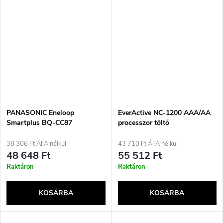
PANASONIC Eneloop
EverActive NC-1200 AAA/AA
Smartplus BQ-CC87
processzor töltő
akkumulátortöltő + 4x AA
2000 mAh (K-
38 306 Ft ÁFA nélkül
43 710 Ft ÁFA nélkül
KJ87MCD40USB)
48 648 Ft
55 512 Ft
Raktáron
Raktáron
KOSÁRBA
KOSÁRBA