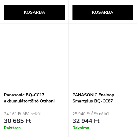
KOSÁRBA
KOSÁRBA
Panasonic BQ-CC17
PANASONIC Eneloop
akkumulátortöltő Otthoni
Smartplus BQ-CC87
akkumulátor AC
akkumulátortöltő (BQ-
CC87USB)
24 161 Ft ÁFA nélkül
25 940 Ft ÁFA nélkül
30 685 Ft
32 944 Ft
Raktáron
Raktáron