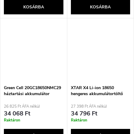
KOSÁRBA
KOSÁRBA
Green Cell 20GC18650NMC29
XTAR X4 Li-ion 18650
háztartási akkumulátor
hengeres akkumulátortöltő
Újratölthető akkumulátor
18650 lítium-ion (Li-ion)
26 825 Ft ÁFA nélkül
27 398 Ft ÁFA nélkül
34 068 Ft
34 796 Ft
Raktáron
Raktáron