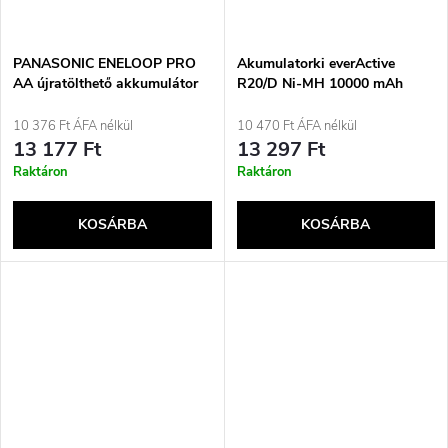
PANASONIC ENELOOP PRO
Akumulatorki everActive
AA újratölthető akkumulátor
R20/D Ni-MH 10000 mAh
2500 mAh 4 db (BK-
připraven k použití
3HCDE/4CP)
10 376 Ft ÁFA nélkül
10 470 Ft ÁFA nélkül
13 177 Ft
13 297 Ft
Raktáron
Raktáron
KOSÁRBA
KOSÁRBA