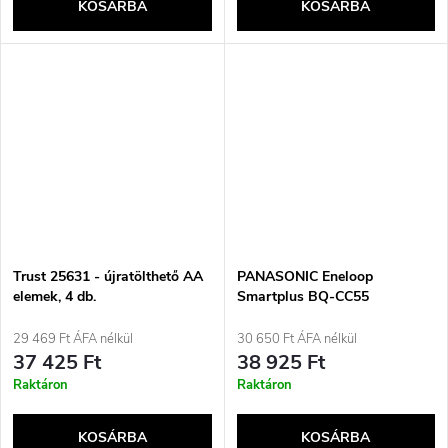
KOSÁRBA
KOSÁRBA
Trust 25631 - újratölthető AA
PANASONIC Eneloop
elemek, 4 db.
Smartplus BQ-CC55
akkumulátortöltő + 4x AA
2000 mAh (K-KJ55MCD40E)
29 469 Ft ÁFA nélkül
30 650 Ft ÁFA nélkül
37 425 Ft
38 925 Ft
Raktáron
Raktáron
KOSÁRBA
KOSÁRBA