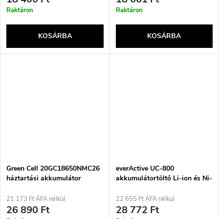
Raktáron
Raktáron
KOSÁRBA
KOSÁRBA
Green Cell 20GC18650NMC26
everActive UC-800
háztartási akkumulátor
akkumulátortöltő Li-ion és Ni-
Újratölthető akkumulátor
MH akkumulátorokhoz
18650 lítium-ion (Li-ion)
21 173 Ft ÁFA nélkül
22 655 Ft ÁFA nélkül
26 890 Ft
28 772 Ft