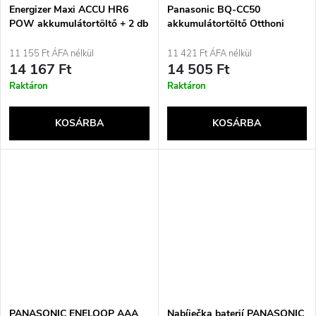
Energizer Maxi ACCU HR6
Panasonic BQ-CC50
POW akkumulátortöltő + 2 db
akkumulátortöltő Otthoni
AA 2000 mAh-s elem
akkumulátor AC
11 155 Ft ÁFA nélkül
11 421 Ft ÁFA nélkül
14 167 Ft
14 505 Ft
Raktáron
Raktáron
KOSÁRBA
KOSÁRBA
PANASONIC ENELOOP AAA
Nabíječka baterií PANASONIC