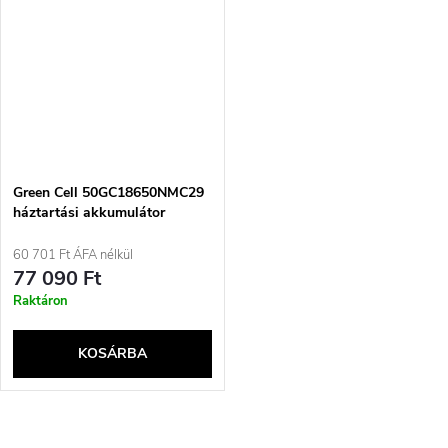
Green Cell 50GC18650NMC29
háztartási akkumulátor
Újratölthető akkumulátor
18650 lítium-ion (Li-ion)
60 701 Ft ÁFA nélkül
77 090 Ft
Raktáron
KOSÁRBA