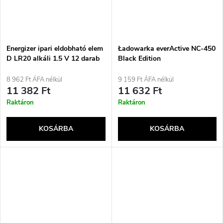
Energizer ipari eldobható elem
Ładowarka everActive NC-450
D LR20 alkáli 1.5 V 12 darab
Black Edition
8 962 Ft ÁFA nélkül
9 159 Ft ÁFA nélkül
11 382 Ft
11 632 Ft
Raktáron
Raktáron
KOSÁRBA
KOSÁRBA