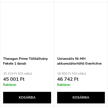
Theragun Prime Töltőállvány
Univerzális Ni-MH
Fekete 1 darab
akkumulátortöltő EverActive
NC-900U
35 434 Ft ÁFA nélkül
36 805 Ft ÁFA nélkül
45 001 Ft
46 742 Ft
Raktáron
Raktáron
KOSÁRBA
KOSÁRBA