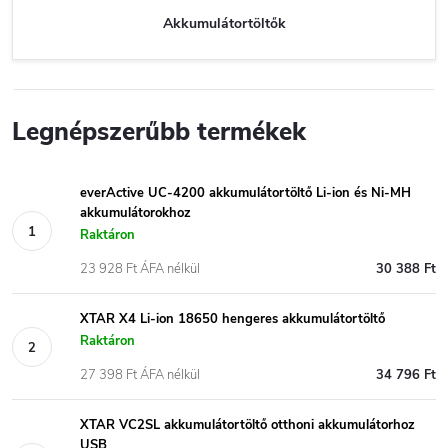
Akkumulátortöltők
Legnépszerűbb termékek
everActive UC-4200 akkumulátortöltő Li-ion és Ni-MH
akkumulátorokhoz
Raktáron
23 928 Ft ÁFA nélkül
30 388 Ft
XTAR X4 Li-ion 18650 hengeres akkumulátortöltő
Raktáron
27 398 Ft ÁFA nélkül
34 796 Ft
XTAR VC2SL akkumulátortöltő otthoni akkumulátorhoz
USB