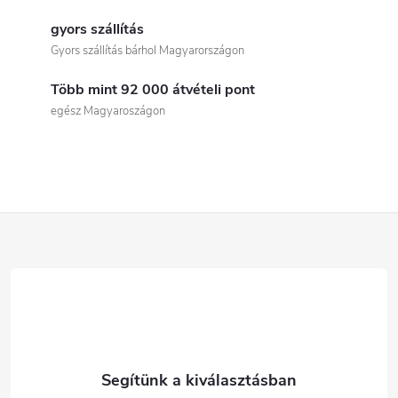
L
i
gyors szállítás
Gyors szállítás bárhol Magyarországon
s
Több mint 92 000 átvételi pont
t
egész Magyaroszágon
a
i
r
L
á
á
n
b
y
í
l
t