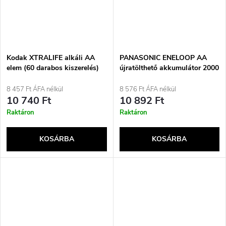
Kodak XTRALIFE alkáli AA
PANASONIC ENELOOP AA
elem (60 darabos kiszerelés)
újratölthető akkumulátor 2000
mAh 4 db + tok (BK-
3MCDE/4CP+TOK)
8 457 Ft ÁFA nélkül
8 576 Ft ÁFA nélkül
10 740 Ft
10 892 Ft
Raktáron
Raktáron
KOSÁRBA
KOSÁRBA