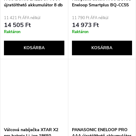
újratölthető akkumulátor 8 db
Eneloop Smartplus BQ-CC55
(BK-4MCDE/8HH)
(BQ-CC55E)
11 421 Ft ÁFA nélkül
11 790 Ft ÁFA nélkül
14 505 Ft
14 973 Ft
Raktáron
Raktáron
KOSÁRBA
KOSÁRBA
Válcová nabíječka XTAR X2
PANASONIC ENELOOP PRO
pro baterie Li-ion 18650
AAA újratölthető akkumulátor