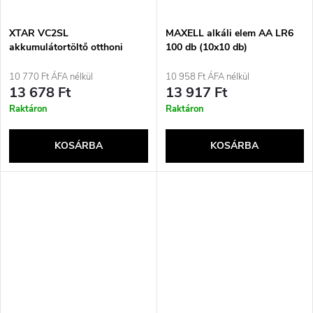
XTAR VC2SL
MAXELL alkáli elem AA LR6
akkumulátortöltő otthoni
100 db (10x10 db)
akkumulátorhoz USB
10 770 Ft ÁFA nélkül
10 958 Ft ÁFA nélkül
13 678 Ft
13 917 Ft
Raktáron
Raktáron
KOSÁRBA
KOSÁRBA