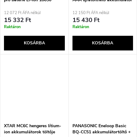
930 mAh 4 db + tok (BK-
4HCDE/4CP+TOK)
12 072 Ft ÁFA nélkül
12 150 Ft ÁFA nélkül
15 332 Ft
15 430 Ft
Raktáron
Raktáron
KOSÁRBA
KOSÁRBA
XTAR MC6C hengeres lítium-
PANASONIC Eneloop Basic
ion akkumulátorok töltője
BQ-CC51 akkumulátortöltő +