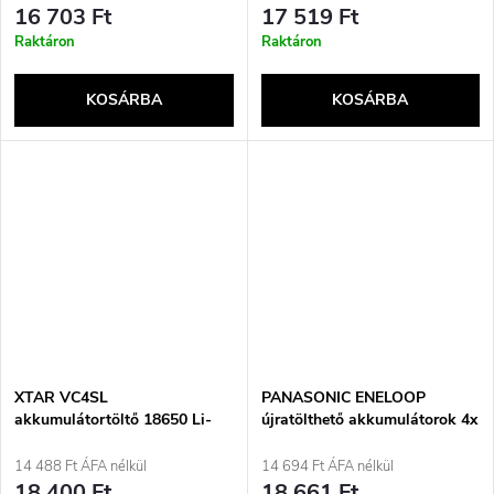
16 703 Ft
17 519 Ft
Raktáron
Raktáron
KOSÁRBA
KOSÁRBA
XTAR VC4SL
PANASONIC ENELOOP
akkumulátortöltő 18650 Li-
újratölthető akkumulátorok 4x
ion / Ni-MH / Ni-CD hengeres
AA 2000 mAh + 4x AAA 800
akkumulátorokhoz
mAh 8 db (BK-
14 488 Ft ÁFA nélkül
14 694 Ft ÁFA nélkül
3MCDE+4MCDE/8CP)
18 400 Ft
18 661 Ft