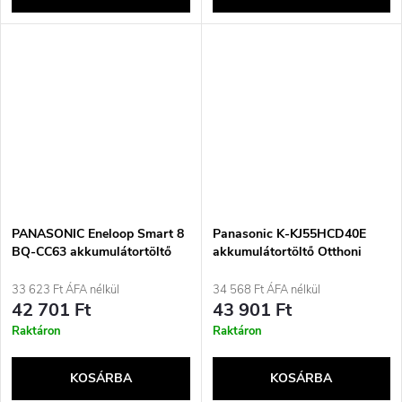
PANASONIC Eneloop Smart 8
Panasonic K-KJ55HCD40E
BQ-CC63 akkumulátortöltő
akkumulátortöltő Otthoni
(BQ-CC63E ERP)
akkumulátor AC
33 623 Ft ÁFA nélkül
34 568 Ft ÁFA nélkül
42 701 Ft
43 901 Ft
Raktáron
Raktáron
KOSÁRBA
KOSÁRBA