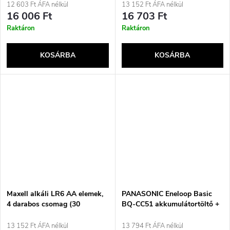
3HCDE/4CP+CASE)
12 603 Ft ÁFA nélkül
13 152 Ft ÁFA nélkül
16 006 Ft
16 703 Ft
Raktáron
Raktáron
KOSÁRBA
KOSÁRBA
Maxell alkáli LR6 AA elemek,
PANASONIC Eneloop Basic
4 darabos csomag (30
BQ-CC51 akkumulátortöltő +
bliszteres csomag/120 elem)
4x AA 2000 mAh (K-
KJ51MCD40E)
13 152 Ft ÁFA nélkül
13 794 Ft ÁFA nélkül