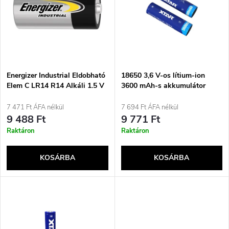
m
r
é
m
k
é
e
Energizer Industrial Eldobható
18650 3,6 V-os lítium-ion
Elem C LR14 R14 Alkáli 1.5 V
3600 mAh-s akkumulátor
k
12 db
védelemmel
k
7 471 Ft ÁFA nélkül
7 694 Ft ÁFA nélkül
e
9 488 Ft
9 771 Ft
r
Raktáron
Raktáron
k
e
KOSÁRBA
KOSÁRBA
l
n
i
d
s