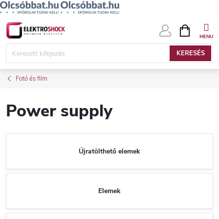
Ugrás
KOSÁR
a
fő
KERESÉS
tartalomhoz
Fotó és film
Power supply
Újratölthető elemek
Elemek