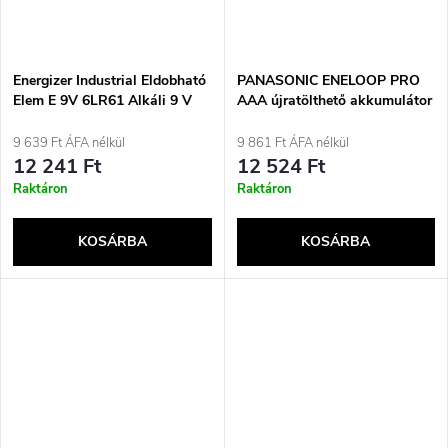
Energizer Industrial Eldobható
PANASONIC ENELOOP PRO
Elem E 9V 6LR61 Alkáli 9 V
AAA újratölthető akkumulátor
12 darab
930 mAh 4 db (BK-
4HCDE/4CP)
9 639 Ft ÁFA nélkül
9 861 Ft ÁFA nélkül
12 241 Ft
12 524 Ft
Raktáron
Raktáron
KOSÁRBA
KOSÁRBA