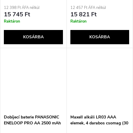
4x AAA 800 mAh (K-
KJ51MCD04E)
12 398 Ft ÁFA nélkül
12 457 Ft ÁFA nélkül
15 745 Ft
15 821 Ft
Raktáron
Raktáron
KOSÁRBA
KOSÁRBA
Dobíjecí baterie PANASONIC
Maxell alkáli LR03 AAA
ENELOOP PRO AA 2500 mAh
elemek, 4 darabos csomag (30
4 szt + pouzdro (BK-
bliszteres csomag/120 elem)