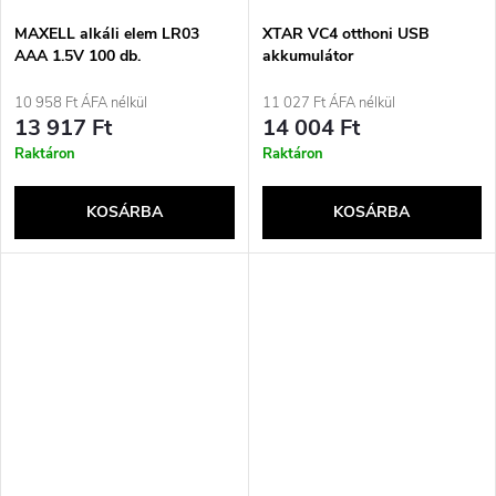
MAXELL alkáli elem LR03
XTAR VC4 otthoni USB
AAA 1.5V 100 db.
akkumulátor
10 958 Ft ÁFA nélkül
11 027 Ft ÁFA nélkül
13 917 Ft
14 004 Ft
Raktáron
Raktáron
KOSÁRBA
KOSÁRBA