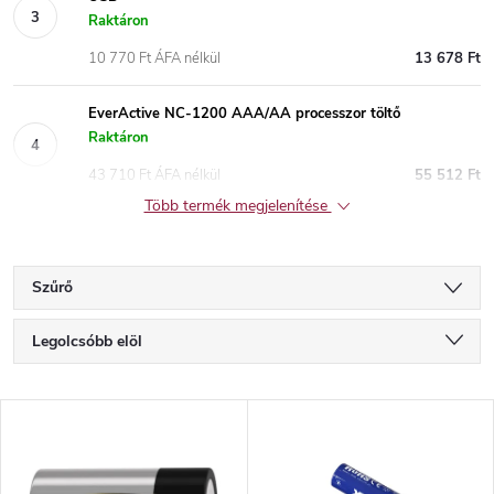
Raktáron
10 770 Ft ÁFA nélkül
13 678 Ft
EverActive NC-1200 AAA/AA processzor töltő
Raktáron
43 710 Ft ÁFA nélkül
55 512 Ft
Több termék megjelenítése
Szűrő
T
Legolcsóbb elöl
e
Legdrágább
T
Legnépszerűbb termékek
r
e
ABC szerint