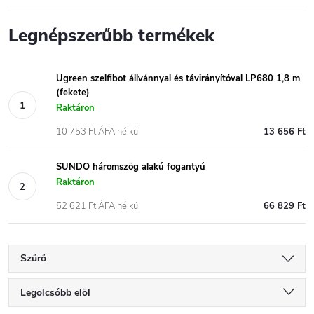
Legnépszerűbb termékek
Ugreen szelfibot állvánnyal és távirányítóval LP680 1,8 m
(fekete)
Raktáron
10 753 Ft ÁFA nélkül
13 656 Ft
SUNDO háromszög alakú fogantyú
Raktáron
52 621 Ft ÁFA nélkül
66 829 Ft
Szűrő
T
Legolcsóbb elöl