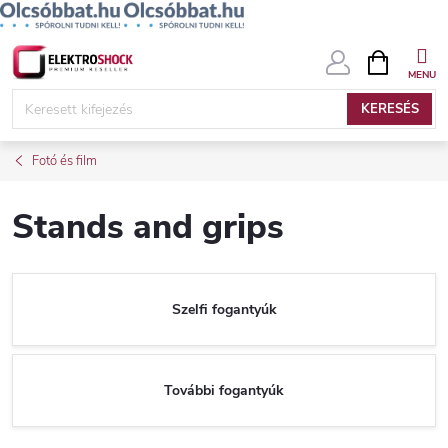
Ugrás
KOSÁR
a
fő
KERESÉS
tartalomhoz
Fotó és film
Stands and grips
Szelfi fogantyúk
További fogantyúk