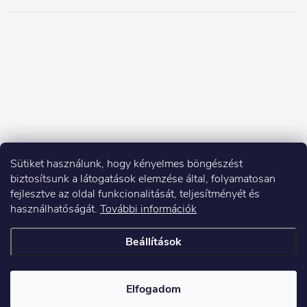
Sütiket használunk, hogy kényelmes böngészést
biztosítsunk a látogatások elemzése által, folyamatosan
fejlesztve az oldal funkcionalitását, teljesítményét és
használhatóságát.
További információk
Beállítások
Copyright 2026
Elektroshock.hu
. Minden jog fenntartva.
Elfogadom
Shoptet készítette