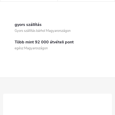
n
i
L
d
s
i
gyors szállítás
e
Gyors szállítás bárhol Magyarországon
t
s
z
Több mint 92 000 átvételi pont
t
á
egész Magyaroszágon
é
a
j
i
s
a
r
e
L
á
á
n
b
y