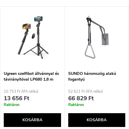
e
Legdrágább
T
Legnépszerűbb termékek
r
e
ABC szerint
m
r
é
m
k
é
e
Ugreen szelfibot állvánnyal és
SUNDO háromszög alakú
távirányítóval LP680 1,8 m
fogantyú
k
(fekete)
k
10 753 Ft ÁFA nélkül
52 621 Ft ÁFA nélkül
e
13 656 Ft
66 829 Ft
r
Raktáron
Raktáron
k
e
KOSÁRBA
KOSÁRBA
l