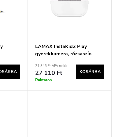
ay
LAMAX InstaKid2 Play
gyerekkamera, rózsaszín
21 346 Ft ÁFA nélkül
OSÁRBA
27 110 Ft
KOSÁRBA
Raktáron