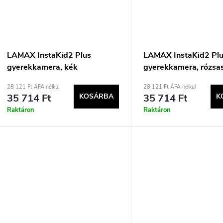
é
t
s
á
e
LAMAX InstaKid2 Plus
LAMAX InstaKid2 Pl
gyerekkamera, kék
gyerekkamera, rózsa
a
28 121 Ft ÁFA nélkül
28 121 Ft ÁFA nélkül
35 714 Ft
KOSÁRBA
35 714 Ft
K
Raktáron
Raktáron