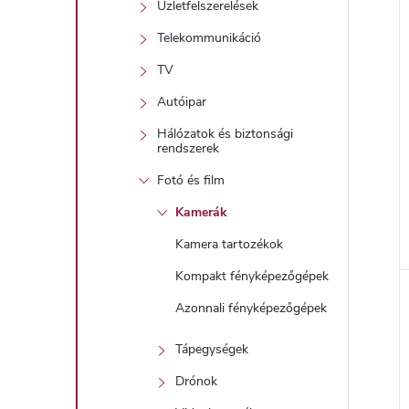
Üzletfelszerelések
Telekommunikáció
TV
Autóipar
Hálózatok és biztonsági
rendszerek
Fotó és film
Kamerák
Kamera tartozékok
l
Kompakt fényképezőgépek
Azonnali fényképezőgépek
i
Tápegységek
Drónok