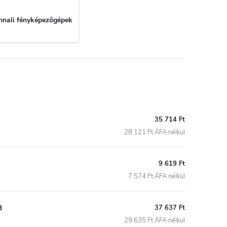
nnali fényképezőgépek
35 714 Ft
28 121 Ft ÁFA nélkül
9 619 Ft
7 574 Ft ÁFA nélkül
37 637 Ft
8
29 635 Ft ÁFA nélkül