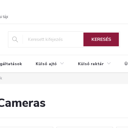
i tájékoztató
KERESÉS
lgáltatások
Külső ajtó
Külső raktár
Ü
k
Cameras