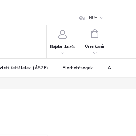
HUF
KOSÁR
Üres kosár
Bejelentkezés
zleti feltételek (ÁSZF)
Elérhetőségek
A vásárlás l