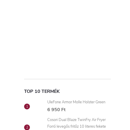
i
TOP 10 TERMÉK
UleFone Armor Molle Holster Green
6 950 Ft
Cosori Dual Blaze TwinFry Air Fryer
Forró levegős fritőz 10 literes fekete