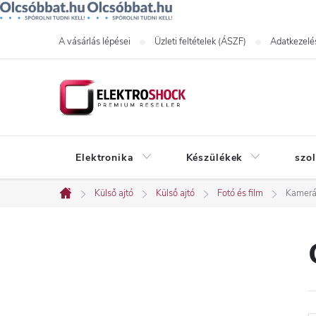
Ugrás
A vásárlás lépései
Üzleti feltételek (ÁSZF)
Adatkezelés
a
fő
tartalomhoz
Elektronika
Készülékek
szo
Külső ajtó
Külső ajtó
Fotó és film
Kamerá
Kezdőlap
O
l