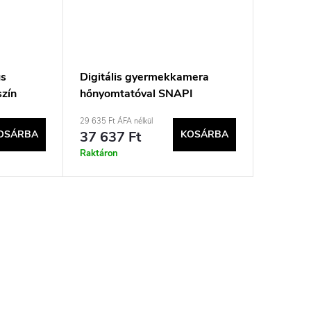
us
Digitális gyermekkamera
szín
hőnyomtatóval SNAPI
MT4108
29 635 Ft ÁFA nélkül
OSÁRBA
37 637 Ft
KOSÁRBA
Raktáron