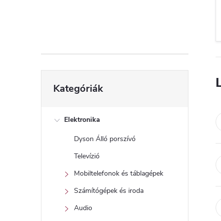
d
a
l
s
Kategóriák
Kategóriák
átugrása
ó
p
Elektronika
Dyson Álló porszívó
a
Televízió
n
Mobiltelefonok és táblagépek
Számítógépek és iroda
e
Audio