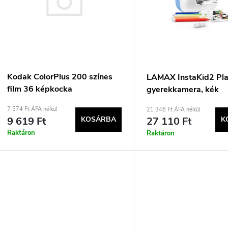
k
r
e
m
k
é
r
k
Kodak ColorPlus 200 színes
LAMAX InstaKid2 Pl
film 36 képkocka
gyerekkamera, kék
e
e
7 574 Ft ÁFA nélkül
21 346 Ft ÁFA nélkül
9 619 Ft
KOSÁRBA
27 110 Ft
K
n
k
Raktáron
Raktáron
d
e
z
s