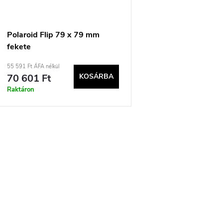
Polaroid Flip 79 x 79 mm
fekete
55 591 Ft ÁFA nélkül
70 601 Ft
KOSÁRBA
Raktáron
L
s