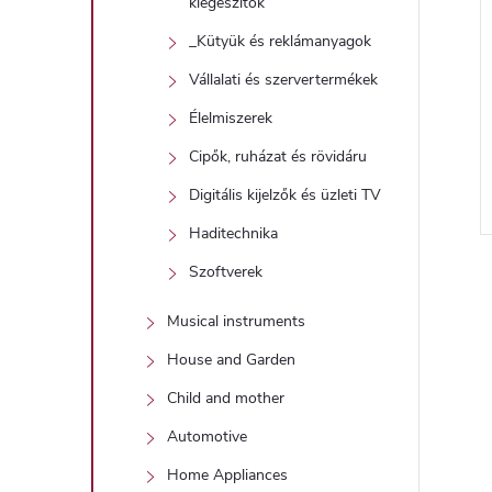
kiegészítők
_Kütyük és reklámanyagok
Vállalati és szervertermékek
Élelmiszerek
Cipők, ruházat és rövidáru
Digitális kijelzők és üzleti TV
Haditechnika
Szoftverek
Musical instruments
i
House and Garden
Child and mother
t
Automotive
Home Appliances