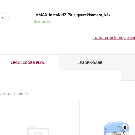
LAMAX InstaKid2 Plus gyerekkamera, kék
Raktáron
Több termék megjelen
T
LEGOLCSÓBB ELÖL
LEGDRÁGÁBB
e
r
sszesen
7
termék
m
T
é
e