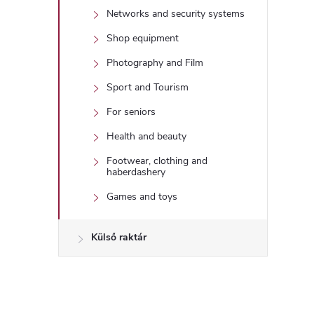
Networks and security systems
i
Shop equipment
r
Photography and Film
Sport and Tourism
For seniors
Health and beauty
í
Footwear, clothing and
haberdashery
t
Games and toys
Külső raktár
l