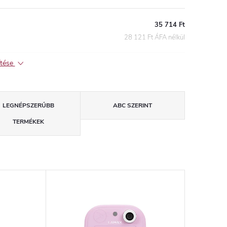
35 714 Ft
28 121 Ft ÁFA nélkül
ítése
LEGNÉPSZERŰBB
ABC SZERINT
TERMÉKEK