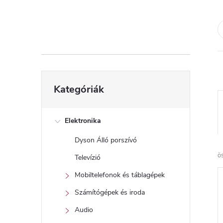
d
a
l
s
Kategóriák
Kategóriák
átugrása
ó
p
Elektronika
Dyson Álló porszívó
a
ö
Televízió
n
Mobiltelefonok és táblagépek
Számítógépek és iroda
e
Audio