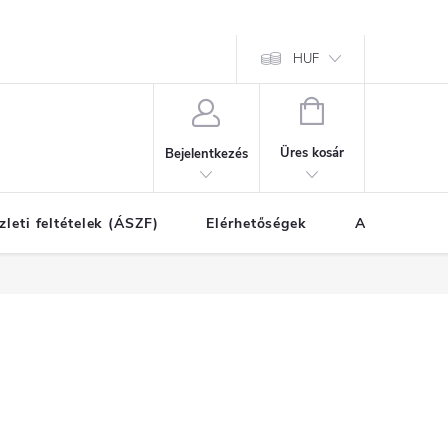
HUF
KOSÁR
Üres kosár
Bejelentkezés
zleti feltételek (ÁSZF)
Elérhetőségek
A vásárlás l