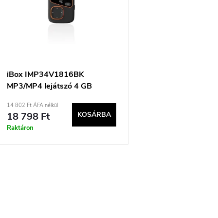
k
r
e
m
k
é
r
k
iBox IMP34V1816BK
MP3/MP4 lejátszó 4 GB
e
e
Fekete
14 802 Ft ÁFA nélkül
18 798 Ft
KOSÁRBA
n
k
Raktáron
d
e
L
z
s