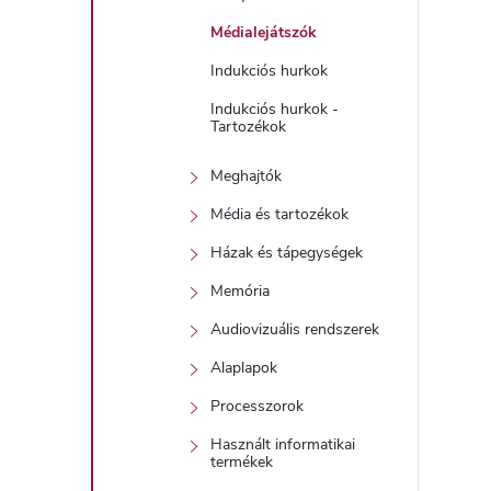
Médialejátszók
l
Indukciós hurkok
Indukciós hurkok -
Tartozékok
Meghajtók
Média és tartozékok
i
Házak és tápegységek
Memória
Audiovizuális rendszerek
Alaplapok
Processzorok
Használt informatikai
termékek