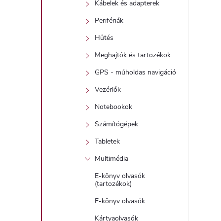
Kábelek és adapterek
t
Perifériák
Hűtés
j
Meghajtók és tartozékok
i
GPS - műholdas navigáció
r
Vezérlők
Notebookok
Számítógépek
Tabletek
í
Multimédia
t
E-könyv olvasók
(tartozékok)
E-könyv olvasók
Kártyaolvasók