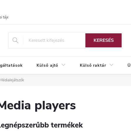
i tájékoztató
KERESÉS
lgáltatások
Külső ajtó
Külső raktár
Ü
Médialejátszók
Media players
Legnépszerűbb termékek