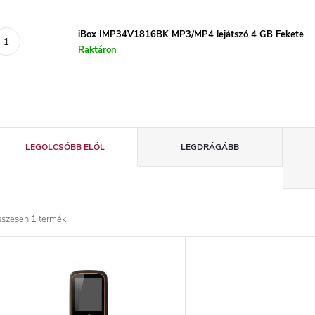
iBox IMP34V1816BK MP3/MP4 lejátszó 4 GB Fekete
Raktáron
T
LEGOLCSÓBB ELÖL
LEGDRÁGÁBB
e
r
sszesen
1
termék
m
T
é
e