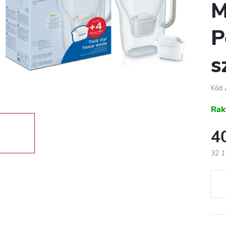
M
P
s
Kód:
Rak
4
32 1
Egys