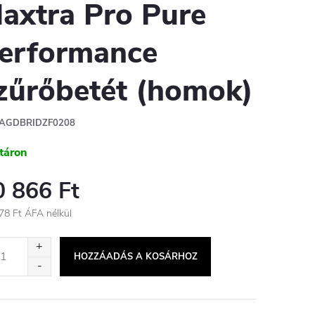
axtra Pro Pure
erformance
zűrőbetét (homok)
AGDBRIDZF0208
táron
0 866 Ft
78 Ft ÁFA nélkül
égár:
HOZZÁADÁS A KOSÁRHOZ