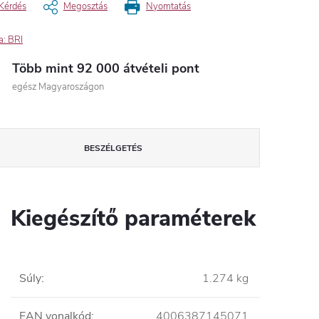
Kérdés
Megosztás
Nyomtatás
a:
BRI
Több mint 92 000 átvételi pont
egész Magyaroszágon
BESZÉLGETÉS
Kiegészítő paraméterek
Súly
:
1.274 kg
EAN vonalkód
:
4006387145071