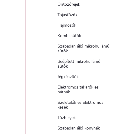
Öntözőfejek
Tojásfőzők
Hajmosók
Kombi sütők
Szabadan álló mikrohullámú
sütők
Beépített mikrohullámú
sütők
Jégkészítők
Elektromos takarók és
párnák
Szeletelők és elektromos
kések
Tűzhelyek
Szabadan álló konyhák