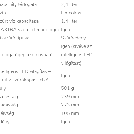
íztartály térfogata
2,4 liter
zín
Homokos
zűrt víz kapacitása
1,4 liter
AXTRA szűrési technológia
Igen
ízszűrő típusa
Szűrőedény
Igen (kivéve az
osogatógépben mosható
intelligens LED
világítást)
ntelligens LED világítás –
Igen
ntuitív szűrőkopás-jelző
úly
581 g
zélesség
239 mm
agasság
273 mm
élység
105 mm
dény
Igen