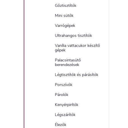
Gőztisztítók
Mini sütők
Varrógépek
Ultrahangos tisztítók
Vanília vattacukor készítő
gépek
Palacsintasütő
berendezések
Légtisztítók és párásítók
Porszívók
Párolók
Kenyérpirítók
Légszárítók
Élezők