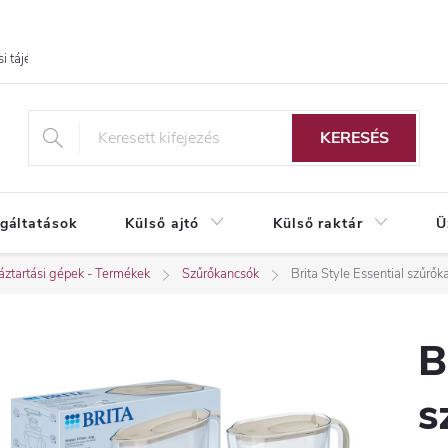
i tájékoztató
KERESÉS
lgáltatások
Külső ajtó
Külső raktár
Ü
ztartási gépek - Termékek
Szűrőkancsók
Brita Style Essential szűrő
B
s