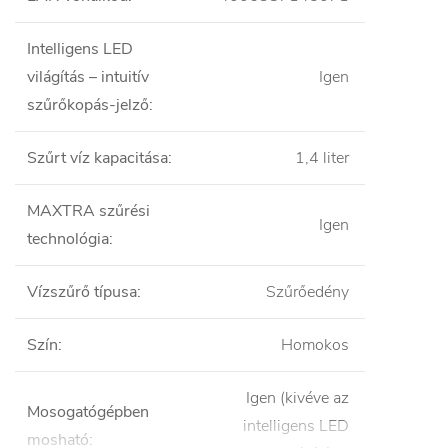
Intelligens LED
világítás – intuitív
Igen
szűrőkopás-jelző
:
Szűrt víz kapacitása
:
1,4 liter
MAXTRA szűrési
Igen
technológia
:
Vízszűrő típusa
:
Szűrőedény
Szín
:
Homokos
Igen (kivéve az
Mosogatógépben
intelligens LED
mosható
: