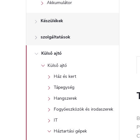
l
Akkumulátor
Készülékek
szolgáltatások
Külső ajtó
Külső ajtó
Ház és kert
Tápegység
Hangszerek
Fogyóeszközök és irodaszerek
B
IT
P
Háztartási gépek
C