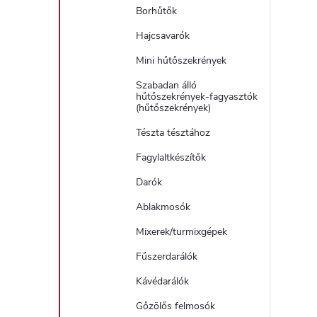
Borhűtők
Hajcsavarók
Mini hűtőszekrények
Szabadan álló
hűtőszekrények-fagyasztók
(hűtőszekrények)
Tészta tésztához
Fagylaltkészítők
Darók
Ablakmosók
Mixerek/turmixgépek
Fűszerdarálók
Kávédarálók
Gőzölős felmosók