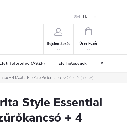
HUF
KOSÁR
Üres kosár
Bejelentkezés
zleti feltételek (ÁSZF)
Elérhetőségek
A vásárlás l
kancsó + 4 Maxtra Pro Pure Performance szűrőbetét (homok)
rita Style Essential
zűrőkancsó + 4