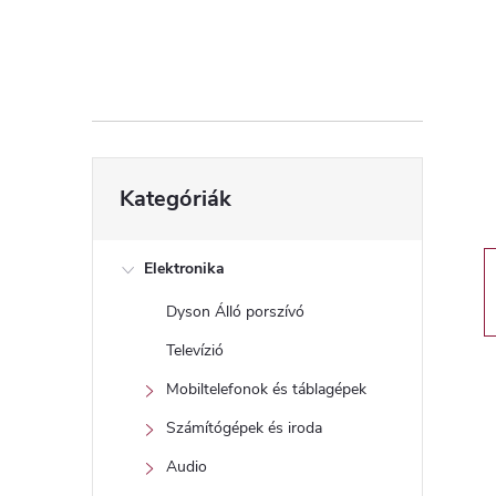
d
a
l
s
Kategóriák
Kategóriák
átugrása
ó
p
Elektronika
Dyson Álló porszívó
a
Televízió
n
Mobiltelefonok és táblagépek
Számítógépek és iroda
e
Audio