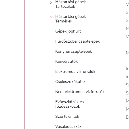
Háztartási gépek -
V
Tartozékok
S
Háztartási gépek -
S
Termékek
M
Gépek joghurt
V
Fürdőszobai csaptelepek
Konyhai csaptelepek
M
Kenyérsütők
I
Elektromos vízforralók
i
Csokiszökőkutak
S
Nem elektromos vízforralók
S
M
Evőeszközök és
főzőeszközök
M
Szőrtelenítők
E
Vasalódeszkák