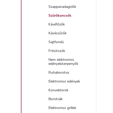
Szappanadagolók
Szűrőkancsók
Kávéfőzők
Kávészűrők
Sajtfondü
Fritsírozók
Nem elektromos
edények/serpenyők
Ruhaborotva
Elektromos edények
Konvektorok
Borotvák
Elektromos grillek