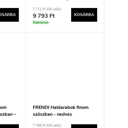
85 g
7 711 Ft ÁFA nélkül
OSÁRBA
9 793 Ft
KOSÁRBA
Raktáron
inom
FRENDI Haldarabok finom
ozban –
szószban - nedves
 –
macskaeledel - 48x100g
7 788 Ft ÁFA nélkül