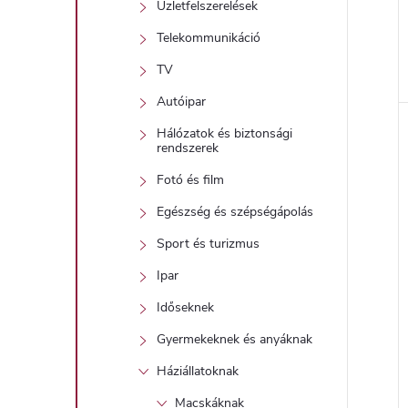
Üzletfelszerelések
Telekommunikáció
TV
l
Autóipar
Hálózatok és biztonsági
i
rendszerek
Fotó és film
Egészség és szépségápolás
Sport és turizmus
Ipar
Időseknek
j
Gyermekeknek és anyáknak
Háziállatoknak
Macskáknak