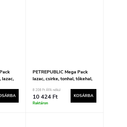
Pack
PETREPUBLIC Mega Pack
, lazac,
lazac, csirke, tonhal, tőkehal,
kaeledel
pisztráng - nedves
8 208 Ft ÁFA nélkül
macskaeledel - 48x85g
OSÁRBA
10 424 Ft
KOSÁRBA
Raktáron