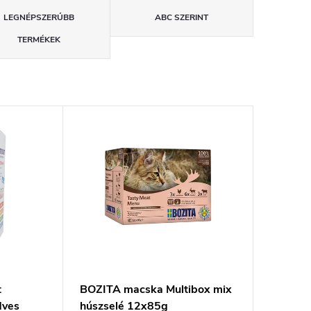
LEGNÉPSZERŰBB
ABC SZERINT
TERMÉKEK
t
BOZITA macska Multibox mix
dves
húszselé 12x85g