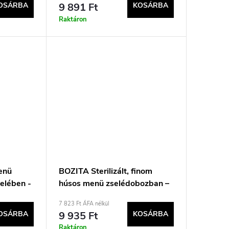
OSÁRBA
9 891 Ft
KOSÁRBA
Raktáron
enü
BOZITA Sterilizált, finom
selében -
húsos menü zselédobozban –
áknak -
nedves macskaeledel –
7 823 Ft ÁFA nélkül
12x85g
OSÁRBA
9 935 Ft
KOSÁRBA
Raktáron