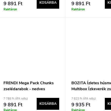
9 891 Ft
KOSÁRBA
9 891 Ft
K
Raktáron
Raktáron
FRENDI Mega Pack Chunks
BOZITA Ízletes húsm
zselédarabok - nedves
Multibox Ízkeverék z
macskaeledel - 48x100g
nedves eledel macsk
7 788 Ft ÁFA nélkül
7 823 Ft ÁFA nélkül
12 x 85g
9 891 Ft
KOSÁRBA
9 935 Ft
K
Raktáron
Raktáron