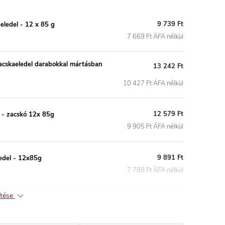
9 739 Ft
eledel - 12 x 85 g
7 669 Ft ÁFA nélkül
cskaeledel darabokkal mártásban
13 242 Ft
10 427 Ft ÁFA nélkül
12 579 Ft
- zacskó 12x 85g
9 905 Ft ÁFA nélkül
9 891 Ft
edel - 12x85g
7 788 Ft ÁFA nélkül
ítése