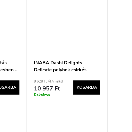
tás
INABA Dashi Delights
esben -
Delicate pelyhek csirkés
 -
keverék - nedves
8 628 Ft ÁFA nélkül
macskaeledel - 12x40g
OSÁRBA
10 957 Ft
KOSÁRBA
Raktáron