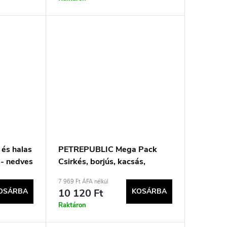
 és halas
PETREPUBLIC Mega Pack
- nedves
Csirkés, borjús, kacsás,
5g
pulykás, marhás - nedves
7 969 Ft ÁFA nélkül
macskaeledel - 40x100g
OSÁRBA
10 120 Ft
KOSÁRBA
Raktáron