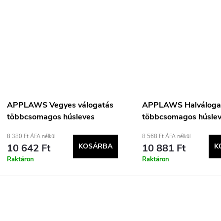
APPLAWS Vegyes válogatás
APPLAWS Halváloga
többcsomagos húsleves
többcsomagos húslev
dobozban - nedves eledel
nedves macskaeledel
8 380 Ft ÁFA nélkül
8 568 Ft ÁFA nélkül
macskáknak - 12x70g
12x70g
10 642 Ft
KOSÁRBA
10 881 Ft
K
Raktáron
Raktáron