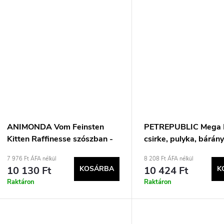
ANIMONDA Vom Feinsten
PETREPUBLIC Mega 
Kitten Raffinesse szószban -
csirke, pulyka, bárány
nedves macskaeledel -
tonhal - nedves macs
7 976 Ft ÁFA nélkül
8 208 Ft ÁFA nélkül
24x85g
- 48x85g
10 130 Ft
KOSÁRBA
10 424 Ft
K
Raktáron
Raktáron