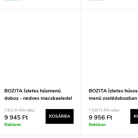
BOZITA Ízletes húsmenü
BOZITA Ízletes húsos
doboz - nedves macskaeledel
menü zselédobozban 
- 12 x 85g
macskaeledel - 12x8
7 831 Ft ÁFA nélkül
7 839 Ft ÁFA nélkül
9 945 Ft
KOSÁRBA
9 956 Ft
K
Raktáron
Raktáron