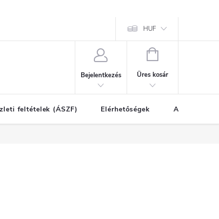
HUF
KOSÁR
Üres kosár
Bejelentkezés
zleti feltételek (ÁSZF)
Elérhetőségek
A vásárlás l