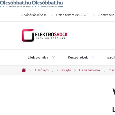
Ugrás
A vásárlás lépései
Üzleti feltételek (ÁSZF)
Adatkezelés
a
fő
tartalomhoz
Elektronika
Készülékek
szo
Külső ajtó
Külső ajtó
Háziállatoknak
Mac
Kezdőlap
O
l