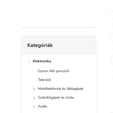
d
a
l
s
Kategóriák
Kategóriák
átugrása
ó
p
Elektronika
Dyson Álló porszívó
a
Televízió
n
Mobiltelefonok és táblagépek
Számítógépek és iroda
e
Audio