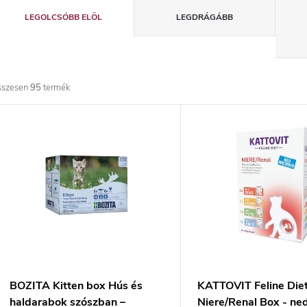
T
LEGOLCSÓBB ELÖL
LEGDRÁGÁBB
e
r
sszesen
95
termék
m
T
é
e
k
r
e
m
k
é
r
k
BOZITA Kitten box Hús és
KATTOVIT Feline Die
haldarabok szószban –
Niere/Renal Box - ne