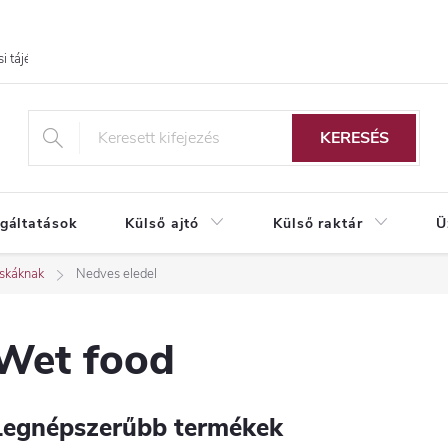
i tájékoztató
KERESÉS
lgáltatások
Külső ajtó
Külső raktár
Ü
skáknak
Nedves eledel
Wet food
Legnépszerűbb termékek