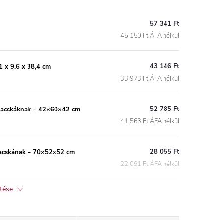
57 341 Ft
45 150 Ft ÁFA nélkül
43 146 Ft
 x 9,6 x 38,4 cm
33 973 Ft ÁFA nélkül
52 785 Ft
 macskáknak – 42×60×42 cm
41 563 Ft ÁFA nélkül
28 055 Ft
macskának – 70×52×52 cm
22 091 Ft ÁFA nélkül
ítése