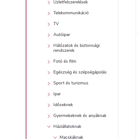
Üzletfelszerelések
Telekommunikáció
TV
l
Autóipar
Hálózatok és biztonsági
i
rendszerek
Fotó és film
Egészség és szépségápolás
Sport és turizmus
Ipar
Időseknek
j
Gyermekeknek és anyáknak
Háziállatoknak
Macskáknak