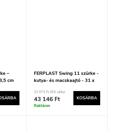
ke –
FERPLAST Swing 11 szürke -
8,5 cm
kutya- és macskaajtó - 31 x
9,6 x 38,4 cm
33 973 Ft ÁFA nélkül
OSÁRBA
43 146 Ft
KOSÁRBA
Raktáron