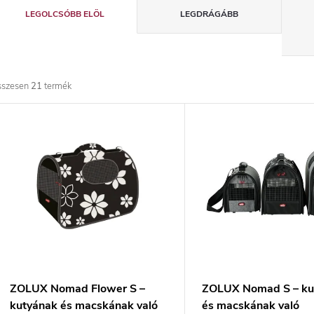
T
LEGOLCSÓBB ELÖL
LEGDRÁGÁBB
e
r
sszesen
21
termék
m
T
é
e
k
r
e
m
k
é
r
k
ZOLUX Nomad Flower S –
ZOLUX Nomad S – ku
kutyának és macskának való
és macskának való