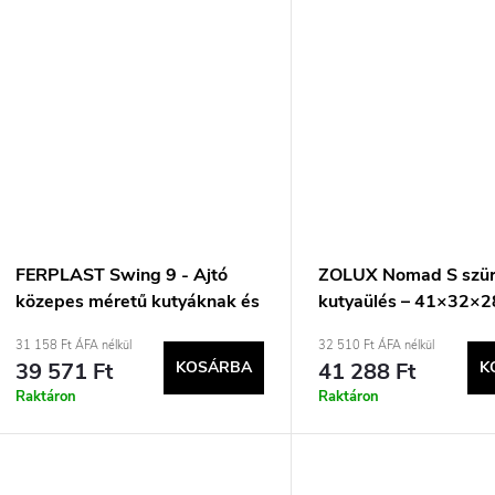
FERPLAST Swing 9 - Ajtó
ZOLUX Nomad S szür
közepes méretű kutyáknak és
kutyaülés – 41×32×2
nagy macskáknak, fehér
31 158 Ft ÁFA nélkül
32 510 Ft ÁFA nélkül
39 571 Ft
KOSÁRBA
41 288 Ft
K
Raktáron
Raktáron