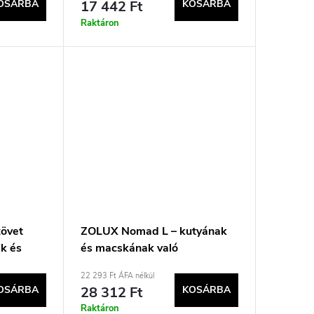
OSÁRBA
17 442 Ft
KOSÁRBA
Raktáron
övet
ZOLUX Nomad L – kutyának
ak és
és macskának való
×52 cm
szállítótáska – 50×32×29 cm
22 293 Ft ÁFA nélkül
OSÁRBA
28 312 Ft
KOSÁRBA
Raktáron