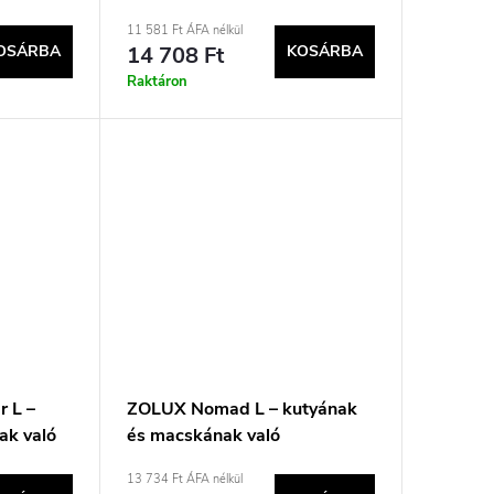
1x23,5cm
szállítótáska – 43,5×25×28,5
11 581 Ft ÁFA nélkül
cm
OSÁRBA
14 708 Ft
KOSÁRBA
Raktáron
 L –
ZOLUX Nomad L – kutyának
ak való
és macskának való
×25×33
szállítótáska – 50,5 × 25 × 33
13 734 Ft ÁFA nélkül
cm