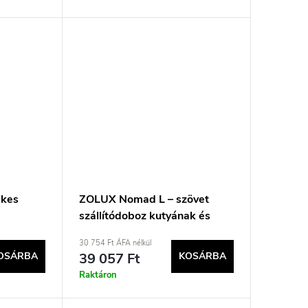
ekes
ZOLUX Nomad L – szövet
szállítódoboz kutyának és
2×27 cm
macskának – 91,4 × 63,5 ×
30 754 Ft ÁFA nélkül
63,5 cm
OSÁRBA
39 057 Ft
KOSÁRBA
Raktáron