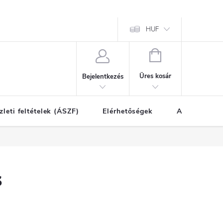
HUF
KOSÁR
Üres kosár
Bejelentkezés
zleti feltételek (ÁSZF)
Elérhetőségek
A vásárlás l
s