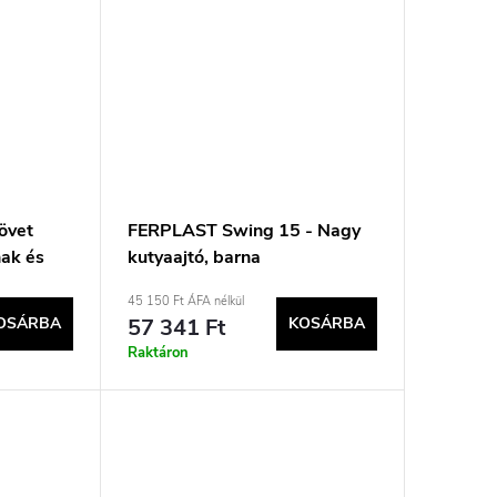
övet
FERPLAST Swing 15 - Nagy
nak és
kutyaajtó, barna
0×42 cm
45 150 Ft ÁFA nélkül
OSÁRBA
57 341 Ft
KOSÁRBA
Raktáron