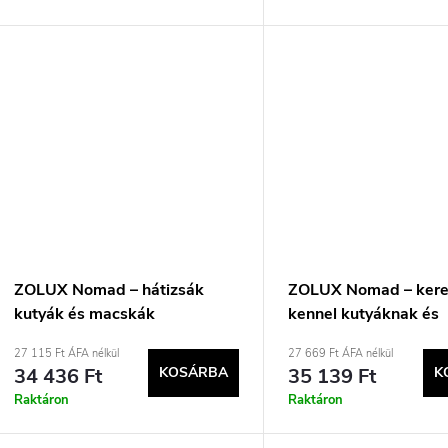
ZOLUX Nomad – hátizsák
ZOLUX Nomad – ker
kutyák és macskák
kennel kutyáknak és
szállítására – 32×25×42 cm
macskáknak – 47×3
27 115 Ft ÁFA nélkül
27 669 Ft ÁFA nélkül
34 436 Ft
KOSÁRBA
35 139 Ft
K
Raktáron
Raktáron