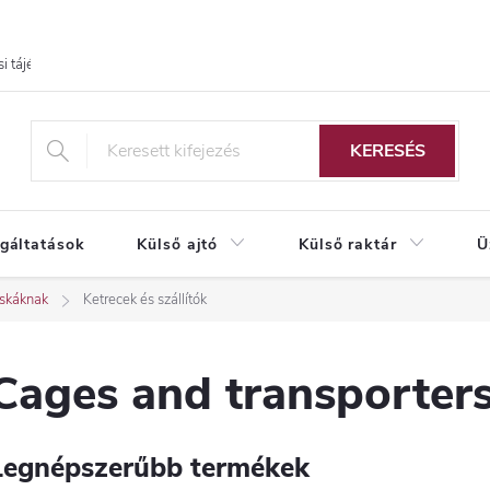
i tájékoztató
KERESÉS
lgáltatások
Külső ajtó
Külső raktár
Ü
skáknak
Ketrecek és szállítók
Cages and transporter
Legnépszerűbb termékek