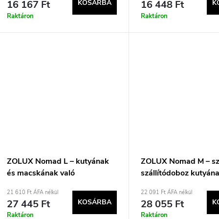
16 167 Ft
KOSÁRBA
16 448 Ft
K
Raktáron
Raktáron
ZOLUX Nomad L – kutyának
ZOLUX Nomad M – sz
és macskának való
szállítódoboz kutyán
szállítótáska – 48×30,8×30,5
macskának – 70×52
21 610 Ft ÁFA nélkül
22 091 Ft ÁFA nélkül
cm
27 445 Ft
KOSÁRBA
28 055 Ft
K
Raktáron
Raktáron