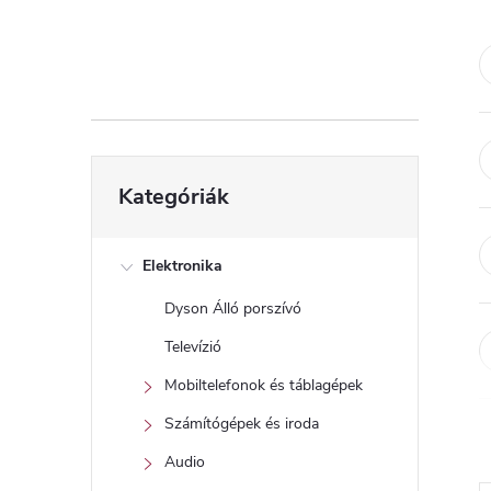
d
a
l
s
Kategóriák
Kategóriák
átugrása
ó
p
Elektronika
Dyson Álló porszívó
a
Televízió
n
Mobiltelefonok és táblagépek
Számítógépek és iroda
e
Audio