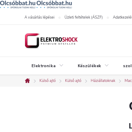
Ugrás
A vásárlás lépései
Üzleti feltételek (ÁSZF)
Adatkezelés
a
fő
tartalomhoz
Elektronika
Készülékek
szo
Külső ajtó
Külső ajtó
Háziállatoknak
Mac
Kezdőlap
O
l