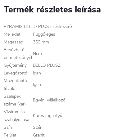
Termék részletes leírása
PYRAMIS BELLO PLUS szénkeverő
Melléklet
Függőleges
Magasság
362 mm
Behúzható
Nem
permetezőnyél
Gyűjtemény
BELLO PLUSZ
Levegőztető
Igen
Mozgatható
Igen
fúvóka
Szelepek
Egyéni vállalkozó
száma (kar)
Vízáramlás
Karos fogantyú
szabályozása
Szín
Szén
Felület
Gránit