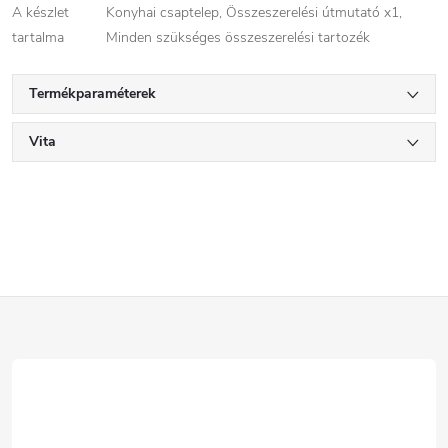
A készlet
Konyhai csaptelep, Összeszerelési útmutató x1,
tartalma
Minden szükséges összeszerelési tartozék
Termékparaméterek
Vita
L
á
b