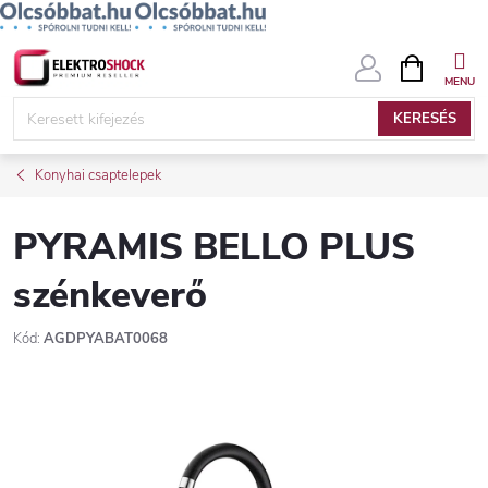
Ugrás
KOSÁR
a
fő
KERESÉS
tartalomhoz
Konyhai csaptelepek
PYRAMIS BELLO PLUS
szénkeverő
Kód:
AGDPYABAT0068