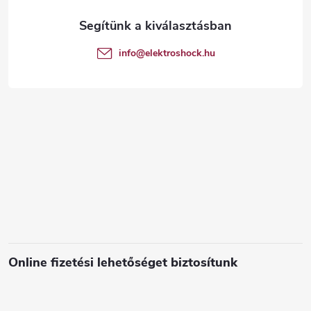
l
é
info
@
elektroshock.hu
c
Online fizetési lehetőséget biztosítunk