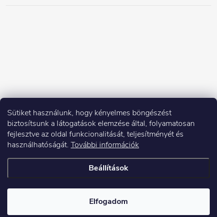
Sütiket használunk, hogy kényelmes böngészést
biztosítsunk a látogatások elemzése által, folyamatosan
fejlesztve az oldal funkcionalitását, teljesítményét és
használhatóságát.
További információk
Beállítások
Copyright 2026
Elektroshock.hu
. Minden jog fenntartva.
Elfogadom
Shoptet készítette