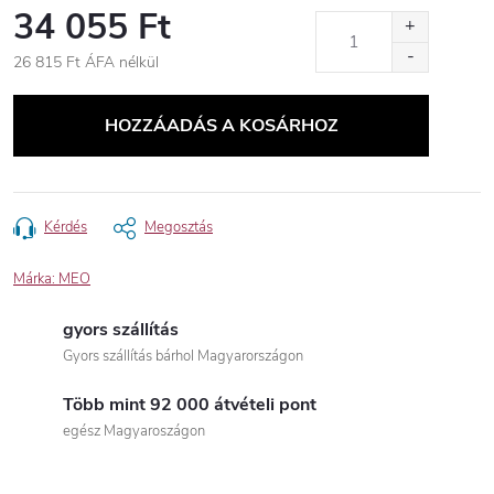
34 055 Ft
26 815 Ft ÁFA nélkül
Egységár:
HOZZÁADÁS A KOSÁRHOZ
Kérdés
Megosztás
Márka:
MEO
gyors szállítás
Gyors szállítás bárhol Magyarországon
Több mint 92 000 átvételi pont
egész Magyaroszágon