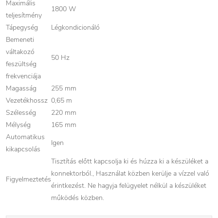
Maximális
1800 W
teljesítmény
Tápegység
Légkondicionáló
Bemeneti
váltakozó
50 Hz
feszültség
frekvenciája
Magasság
255 mm
Vezetékhossz
0,65 m
Szélesség
220 mm
Mélység
165 mm
Automatikus
Igen
kikapcsolás
Tisztítás előtt kapcsolja ki és húzza ki a készüléket a
konnektorból., Használat közben kerülje a vízzel való
Figyelmeztetés
érintkezést. Ne hagyja felügyelet nélkül a készüléket
működés közben.