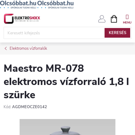
Ugrás
KOSÁR
a
fő
KERESÉS
tartalomhoz
Elektromos vízforralók
Maestro MR-078
elektromos vízforraló 1,8 l
szürke
Kód:
AGDMEOCZE0142