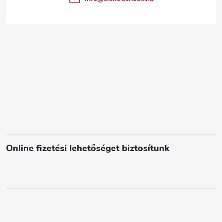
c
Online fizetési lehetőséget biztosítunk