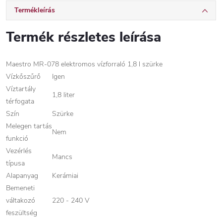
Termékleírás
Termék részletes leírása
Maestro MR-078 elektromos vízforraló 1,8 l szürke
Vízkőszűrő
Igen
Víztartály
1,8 liter
térfogata
Szín
Szürke
Melegen tartás
Nem
funkció
Vezérlés
Mancs
típusa
Alapanyag
Kerámiai
Bemeneti
váltakozó
220 - 240 V
feszültség