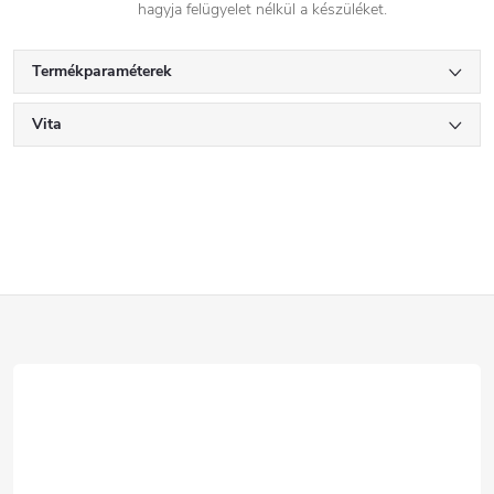
hagyja felügyelet nélkül a készüléket.
Termékparaméterek
Vita
L
á
b
l