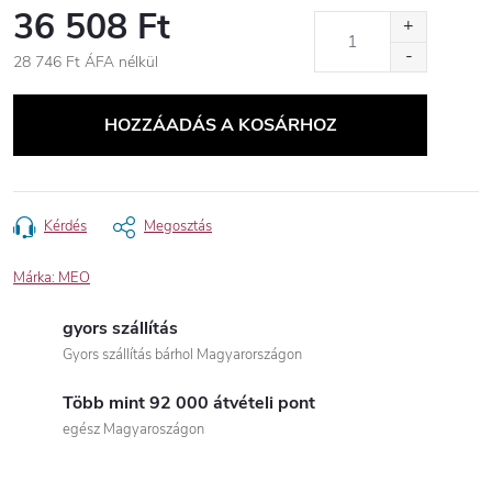
36 508 Ft
28 746 Ft ÁFA nélkül
Egységár:
HOZZÁADÁS A KOSÁRHOZ
Kérdés
Megosztás
Márka:
MEO
gyors szállítás
Gyors szállítás bárhol Magyarországon
Több mint 92 000 átvételi pont
egész Magyaroszágon