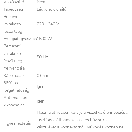
Vízkőszűrő
Nem
Tápegység
Légkondicionáló
Bemeneti
váltakozó
220 - 240 V
feszültség
Energiafogyasztás
1500 W
Bemeneti
váltakozó
50 Hz
feszültség
frekvenciája
Kábelhossz
0,65 m
360°-os
Igen
forgathatóság
Automatikus
Igen
kikapcsolás
Használat közben kerülje a vízzel való érintkezést.
Tisztítás előtt kapcsolja ki és húzza ki a
Figyelmeztetés
készüléket a konnektorból. Működés közben ne