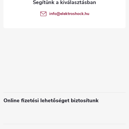
é
info
@
elektroshock.hu
c
Online fizetési lehetőséget biztosítunk