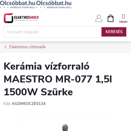
Ugrás
KOSÁR
a
fő
KERESÉS
tartalomhoz
Elektromos vízforralók
Kerámia vízforraló
MAESTRO MR-077 1,5l
1500W Szürke
Kód:
AGDMEOCZE0134