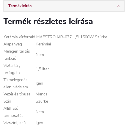
Termékleírás
Termék részletes leírása
Kerámia vízforraló MAESTRO MR-077 1,5l 1500W Szürke
Alapanyag
Kerámiai
Melegen tartás
Nem
funkció
Víztartály
1,5 liter
térfogata
Túlmelegedés
Igen
elleni védelem
Vezérlés típusa
Mancs
Szín
Szürke
Állítható
Nem
termosztát
Vízszintjelző
Igen