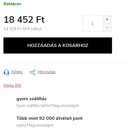
Raktáron
18 452 Ft
14 529 Ft ÁFA nélkül
Egységár:
HOZZÁADÁS A KOSÁRHOZ
Kérdés
Megosztás
Márka:
BRI
gyors szállítás
Gyors szállítás bárhol Magyarországon
Több mint 92 000 átvételi pont
egész Magyaroszágon