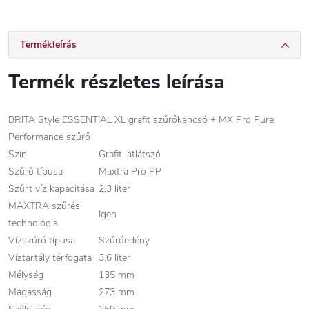
Termékleírás
Termék részletes leírása
BRITA Style ESSENTIAL XL grafit szűrőkancsó + MX Pro Pure
Performance szűrő
Szín
Grafit, átlátszó
Szűrő típusa
Maxtra Pro PP
Szűrt víz kapacitása
2,3 liter
MAXTRA szűrési
Igen
technológia
Vízszűrő típusa
Szűrőedény
Víztartály térfogata
3,6 liter
Mélység
135 mm
Magasság
273 mm