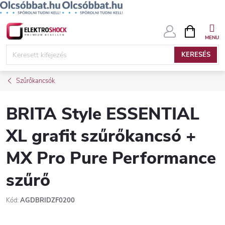
Ugrás
KOSÁR
a
fő
KERESÉS
tartalomhoz
Szűrőkancsók
BRITA Style ESSENTIAL
XL grafit szűrőkancsó +
MX Pro Pure Performance
szűrő
Kód:
AGDBRIDZF0200