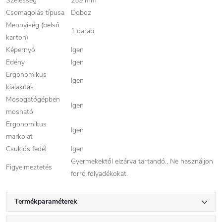
Szélesség
259 mm
Csomagolás típusa
Doboz
Mennyiség (belső
1 darab
karton)
Képernyő
Igen
Edény
Igen
Ergonomikus
Igen
kialakítás
Mosogatógépben
Igen
mosható
Ergonomikus
Igen
markolat
Csuklós fedél
Igen
Gyermekektől elzárva tartandó., Ne használjon
Figyelmeztetés
forró folyadékokat.
Termékparaméterek