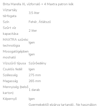
Brita Marella XL vízforraló + 4 Maxtra patron kék
Víztartály
3,5 liter
térfogata
Szín
Fehér, Átlátszó
Szűrt víz
2 liter
kapacitása
MAXTRA szűrési
Igen
technológia
Mosogatógépben
Igen
mosható
Vízszűrő típusa
Szűrőedény
Csuklós fedél
Igen
Szélesség
275 mm
Magasság
265 mm
Mennyiség (belső
1 darab
karton)
Képernyő
Igen
Gyermekektől elzárva tartandó., Ne használjon