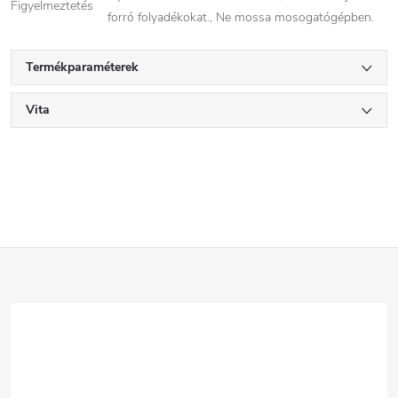
Figyelmeztetés
forró folyadékokat., Ne mossa mosogatógépben.
Termékparaméterek
Vita
L
á
b