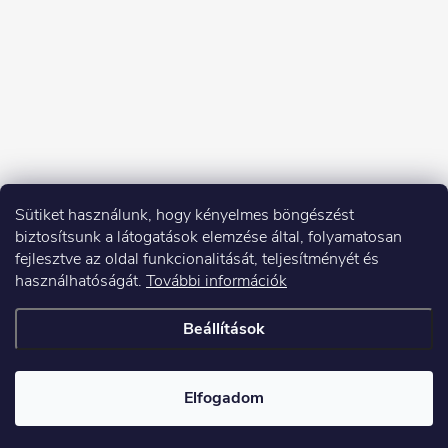
Sütiket használunk, hogy kényelmes böngészést
biztosítsunk a látogatások elemzése által, folyamatosan
fejlesztve az oldal funkcionalitását, teljesítményét és
használhatóságát.
További információk
Beállítások
Copyright 2026
Elektroshock.hu
. Minden jog fenntartva.
Elfogadom
Shoptet készítette