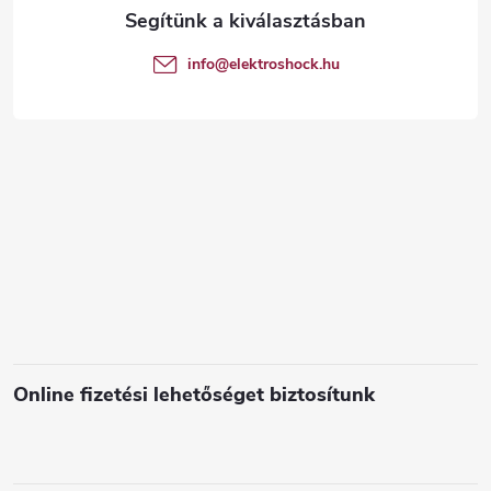
l
é
info
@
elektroshock.hu
c
Online fizetési lehetőséget biztosítunk