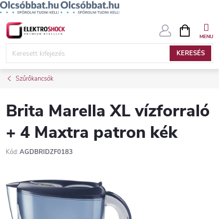
Ugrás
KOSÁR
a
fő
KERESÉS
tartalomhoz
Szűrőkancsók
Brita Marella XL vízforraló
+ 4 Maxtra patron kék
Kód:
AGDBRIDZF0183