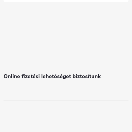
c
s
e
l
e
m
e
i
Online fizetési lehetőséget biztosítunk