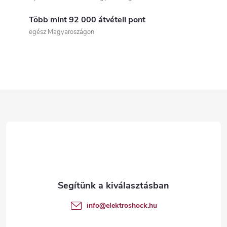
s
Több mint 92 000 átvételi pont
t
egész Magyaroszágon
a
i
r
L
á
á
n
b
y
í
l
t
é
info
@
elektroshock.hu
á