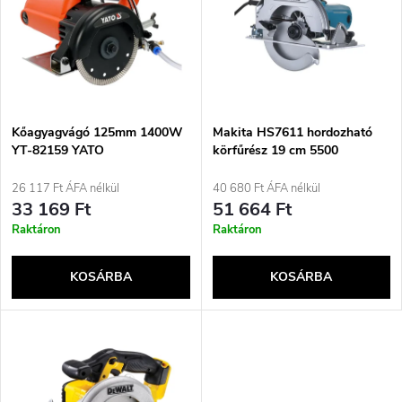
m
r
é
m
k
é
e
Kőagyagvágó 125mm 1400W
Makita HS7611 hordozható
YT-82159 YATO
körfűrész 19 cm 5500
k
ford./perc 1600 W
k
26 117 Ft ÁFA nélkül
40 680 Ft ÁFA nélkül
e
33 169 Ft
51 664 Ft
r
Raktáron
Raktáron
k
e
KOSÁRBA
KOSÁRBA
l
n
i
d
s