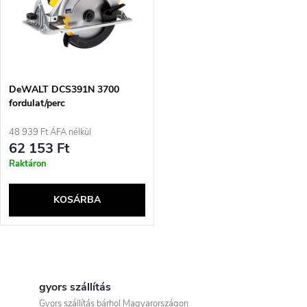
e
t
z
á
é
j
DeWALT DCS391N 3700
s
fordulat/perc
a
48 939 Ft ÁFA nélkül
e
62 153 Ft
Raktáron
KOSÁRBA
L
i
gyors szállítás
Gyors szállítás bárhol Magyarországon