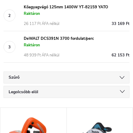
Kőagyagvágó 125mm 1400W YT-82159 YATO
Raktáron
26 117 Ft ÁFA nélkül
33 169 Ft
DeWALT DCS391N 3700 fordulat/perc
Raktáron
48 939 Ft ÁFA nélkül
62 153 Ft
Szűrő
T
Legolcsóbb elöl
e
Legdrágább
T
Legnépszerűbb termékek
r
e
ABC szerint