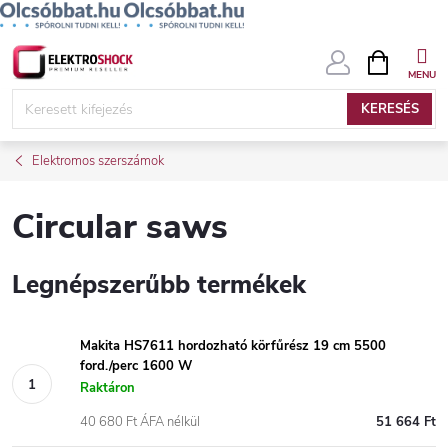
Ugrás
KOSÁR
a
fő
KERESÉS
tartalomhoz
Elektromos szerszámok
Circular saws
Legnépszerűbb termékek
Makita HS7611 hordozható körfűrész 19 cm 5500
ford./perc 1600 W
Raktáron
40 680 Ft ÁFA nélkül
51 664 Ft