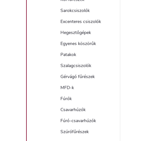
Sarokcsiszolók
Excenteres csiszolók
Hegesztőgépek
Egyenes köszörűk
Patakok
Szalagcsiszolók
Gérvágó fűrészek
MFD-k
Fúrók
Csavarhúzók
Fúró-csavarhúzók
Szúrófűrészek