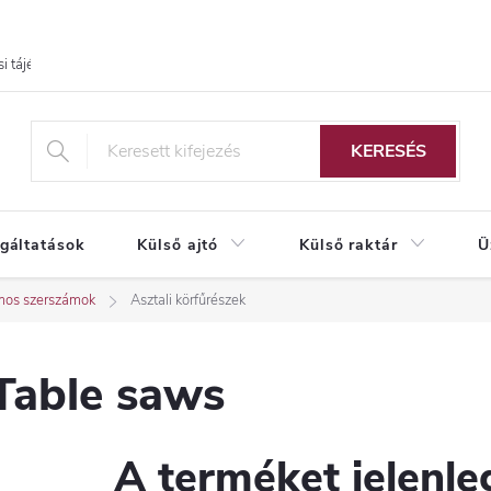
i tájékoztató
KERESÉS
lgáltatások
Külső ajtó
Külső raktár
Ü
mos szerszámok
Asztali körfűrészek
Table saws
A terméket jelenleg