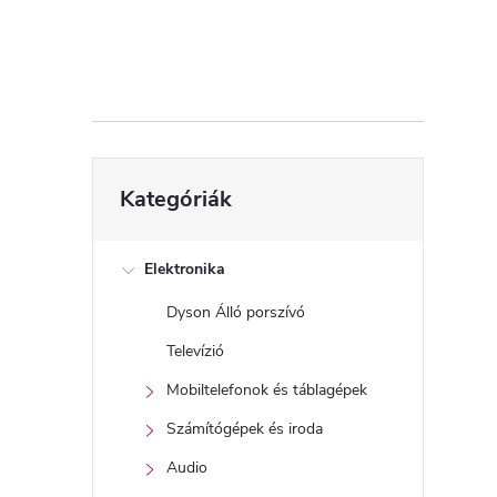
d
a
l
s
Kategóriák
Kategóriák
átugrása
ó
p
Elektronika
Dyson Álló porszívó
a
Televízió
n
Mobiltelefonok és táblagépek
Számítógépek és iroda
e
Audio