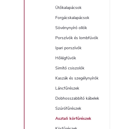
Ütőkalapácsok
Forgácskalapácsok
Sövénynyíró ollók
Porszívók és lombfúvók
Ipari porszívók
Hőlégfúvók
Simító csiszolók
Kaszák és szegélynyírók
Láncfűrészek
Dobhosszabbító kábelek
Szúrófűrészek
Asztali körfűrészek
Körfűrészek