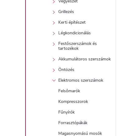
Vegyészet
Grillezés
Kerti építészet
Légkondicionálás
Festőszerszámok és
tartozékok
Akkumulátoros szerszámok
Öntözés
Elektromos szerszámok
Felsőmarók
Kompresszorok
Fűnyírók
Forrasztópákák
Magasnyomású mosók