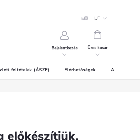
HUF
KOSÁR
Üres kosár
Bejelentkezés
zleti feltételek (ÁSZF)
Elérhetőségek
A vásárlás l
 előkészítjük.