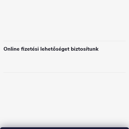
l
e
m
e
i
Online fizetési lehetőséget biztosítunk