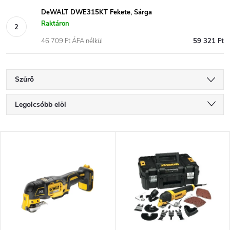
DeWALT DWE315KT Fekete, Sárga
Raktáron
46 709 Ft ÁFA nélkül
59 321 Ft
Szűrő
T
Legolcsóbb elöl
e
Legdrágább
T
Legnépszerűbb termékek
r
e
ABC szerint
m
r
é
m