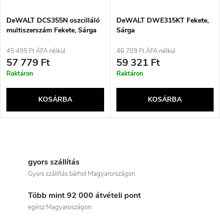
k
é
e
DeWALT DCS355N oszcilláló
DeWALT DWE315KT Fekete,
multiszerszám Fekete, Sárga
Sárga
k
20000 oszcilláció/perc
k
45 495 Ft ÁFA nélkül
46 709 Ft ÁFA nélkül
e
57 779 Ft
59 321 Ft
r
Raktáron
Raktáron
k
e
KOSÁRBA
KOSÁRBA
l
n
i
L
d
s
i
gyors szállítás
e
Gyors szállítás bárhol Magyarországon
t
s
z
Több mint 92 000 átvételi pont
t
á
egész Magyaroszágon