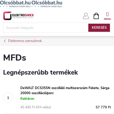
Ugrás
KOSÁR
a
fő
KERESÉS
tartalomhoz
Elektromos szerszámok
MFDs
Legnépszerűbb termékek
DeWALT DCS355N oszcilláló multiszerszám Fekete, Sárga
20000 oszcilláció/perc
Raktáron
45 495 Ft ÁFA nélkül
57 779 Ft