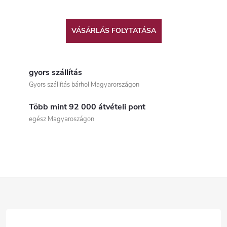
VÁSÁRLÁS FOLYTATÁSA
gyors szállítás
Gyors szállítás bárhol Magyarországon
Több mint 92 000 átvételi pont
egész Magyaroszágon
L
á