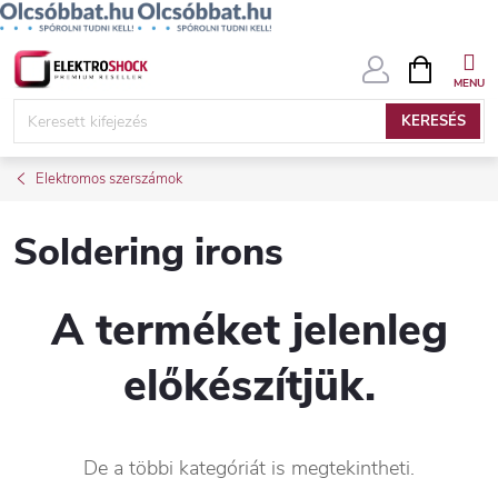
Ugrás
KOSÁR
a
fő
KERESÉS
tartalomhoz
Elektromos szerszámok
Soldering irons
A terméket jelenleg
előkészítjük.
De a többi kategóriát is megtekintheti.