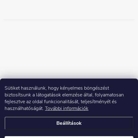
Sütiket használunk, hogy kényelmes böngészést
biztosítsunk a látogatások elemzése által, folyamatosan
fejlesztve az oldal funkcionalitását, teljesítményét és
használhatóságát.
További információk
Beállítások
Copyright 2026
Elektroshock.hu
. Minden jog fenntartva.