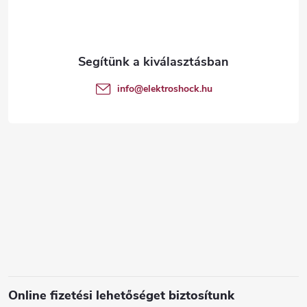
b
l
é
info
@
elektroshock.hu
c
Online fizetési lehetőséget biztosítunk