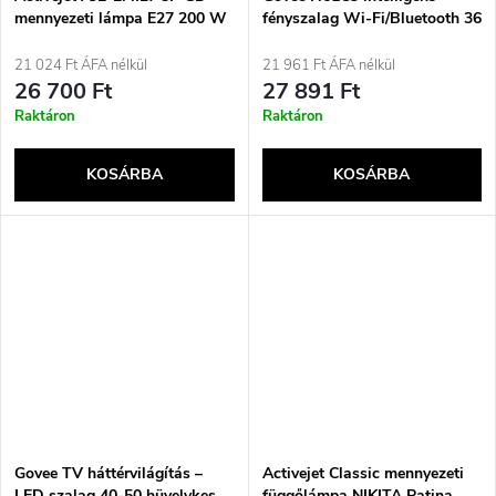
mennyezeti lámpa E27 200 W
fényszalag Wi-Fi/Bluetooth 36
W
21 024 Ft ÁFA nélkül
21 961 Ft ÁFA nélkül
26 700 Ft
27 891 Ft
Raktáron
Raktáron
KOSÁRBA
KOSÁRBA
Govee TV háttérvilágítás –
Activejet Classic mennyezeti
LED szalag 40-50 hüvelykes
függőlámpa NIKITA Patina