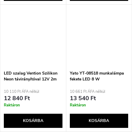
LED szalag Vention Szilikon
Yato YT-08518 munkalámpa
Neon távirányítóval 12V 2m
fekete LED 8 W
10 110 Ft ÁFA nélkül
10 661 Ft ÁFA nélkül
12 840 Ft
13 540 Ft
Raktáron
Raktáron
KOSÁRBA
KOSÁRBA