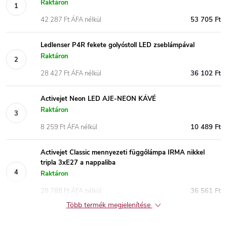
Raktáron
42 287 Ft ÁFA nélkül
53 705 Ft
Ledlenser P4R fekete golyóstoll LED zseblámpával
Raktáron
28 427 Ft ÁFA nélkül
36 102 Ft
Activejet Neon LED AJE-NEON KÁVÉ
Raktáron
8 259 Ft ÁFA nélkül
10 489 Ft
Activejet Classic mennyezeti függőlámpa IRMA nikkel
tripla 3xE27 a nappaliba
Raktáron
28 788 Ft ÁFA nélkül
36 561 Ft
Több termék megjelenítése