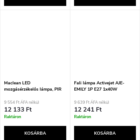
Maclean LED
Fali lámpa Activejet AJE-
mozgásérzékelős lámpa, PIR
EMILY 1P E27 1x40W
érzékelővel, fekete színű, 10
W, IP65, 1000 lm, semleges
9 554 Ft ÁFA nélkül
9 639 Ft ÁFA nélkül
színű, MCE525 B
12 133 Ft
12 241 Ft
Raktáron
Raktáron
KOSÁRBA
KOSÁRBA