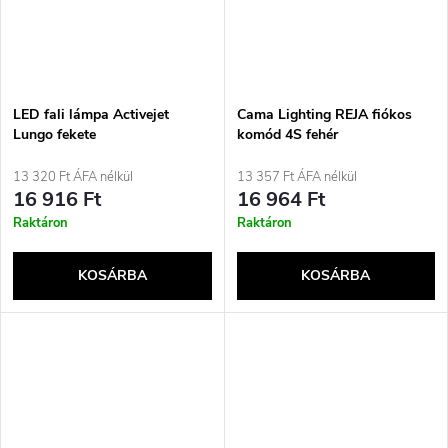
LED fali lámpa Activejet
Cama Lighting REJA fiókos
Lungo fekete
komód 4S fehér
13 320 Ft ÁFA nélkül
13 357 Ft ÁFA nélkül
16 916 Ft
16 964 Ft
Raktáron
Raktáron
KOSÁRBA
KOSÁRBA