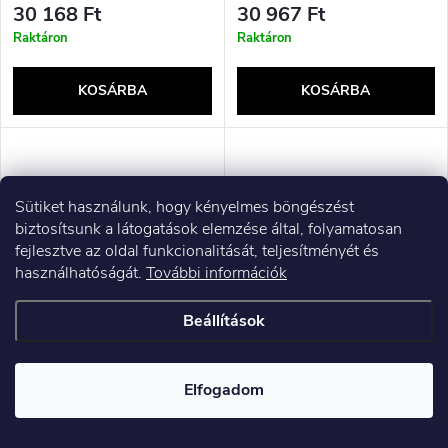
30 168 Ft
30 967 Ft
Raktáron
Raktáron
KOSÁRBA
KOSÁRBA
Sütiket használunk, hogy kényelmes böngészést
biztosítsunk a látogatások elemzése által, folyamatosan
fejlesztve az oldal funkcionalitását, teljesítményét és
használhatóságát.
További információk
Beállítások
N&#39;OVEEN IKN2050
Fiókos komód világítás QIU
Rovarirtó Leopárdfény Inox
2D1K kék
Elfogadom
24 871 Ft ÁFA nélkül
24 912 Ft ÁFA nélkül
31 586 Ft
31 638 Ft