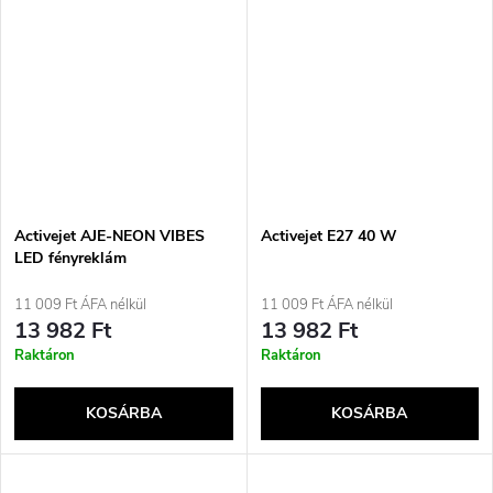
Activejet AJE-NEON VIBES
Activejet E27 40 W
LED fényreklám
11 009 Ft ÁFA nélkül
11 009 Ft ÁFA nélkül
13 982 Ft
13 982 Ft
Raktáron
Raktáron
KOSÁRBA
KOSÁRBA