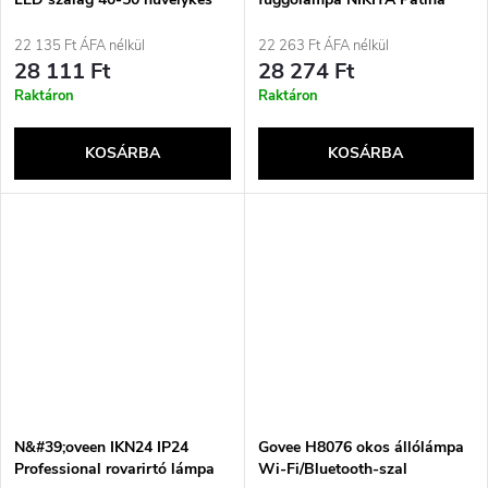
tévékhez
tripla 3xE27 a nappaliba
22 135 Ft ÁFA nélkül
22 263 Ft ÁFA nélkül
28 111 Ft
28 274 Ft
Raktáron
Raktáron
KOSÁRBA
KOSÁRBA
N&#39;oveen IKN24 IP24
Govee H8076 okos állólámpa
Professional rovarirtó lámpa
Wi-Fi/Bluetooth-szal