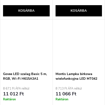
KOSÁRBA
KOSÁRBA
Govee LED szalag Basic 5 m,
Montis Lampka birkowa
RGB, Wi-Fi H615A3A1
wielofunkcyjna LED MT042
asztali lámpa 5.7 WF fehér
8 671 Ft ÁFA nélkül
8 713 Ft ÁFA nélkül
11 012 Ft
11 066 Ft
Raktáron
Raktáron