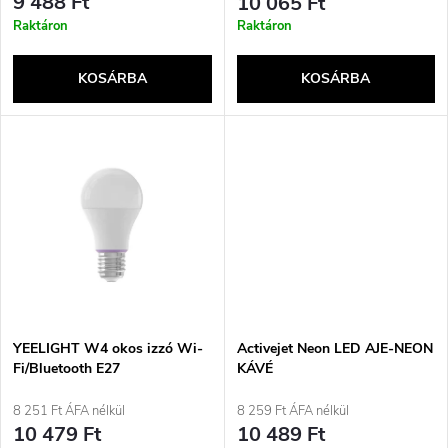
e
9 488 Ft
10 065 Ft
r
Raktáron
Raktáron
k
e
KOSÁRBA
KOSÁRBA
l
n
i
d
s
e
t
z
á
é
j
YEELIGHT W4 okos izzó Wi-
Activejet Neon LED AJE-NEON
s
Fi/Bluetooth E27
KÁVÉ
szabályozható fényerejű
a
(YLQPD-0012) 4 darab
8 251 Ft ÁFA nélkül
8 259 Ft ÁFA nélkül
e
10 479 Ft
10 489 Ft