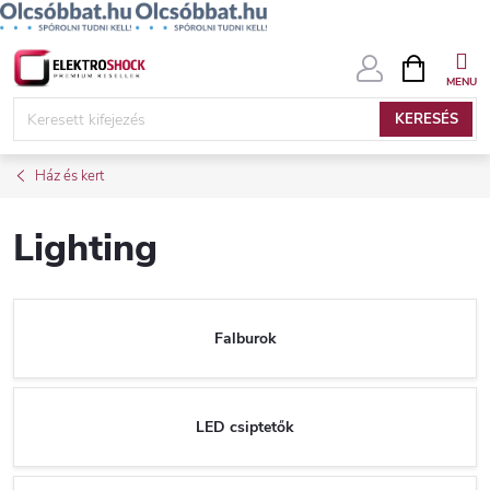
Ugrás
KOSÁR
a
fő
KERESÉS
tartalomhoz
Ház és kert
Lighting
Falburok
LED csiptetők