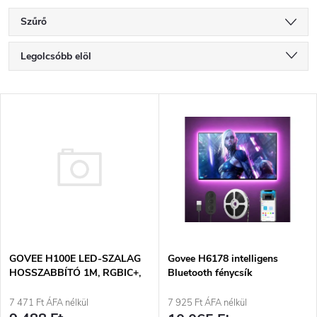
Szűrő
T
Legolcsóbb elöl
e
Legdrágább
T
Legnépszerűbb termékek
r
e
ABC szerint
m
r
é
m
k
é
GOVEE H100E LED-SZALAG
e
Govee H6178 intelligens
HOSSZABBÍTÓ 1M, RGBIC+,
Bluetooth fénycsík
k
ANYAGKOMPATIBILIS
k
7 471 Ft ÁFA nélkül
7 925 Ft ÁFA nélkül