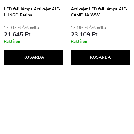
LED fali lámpa Activejet AJE-
Activejet LED fali lámpa AJE-
LUNGO Patina
CAMELIA WW
17 043 Ft ÁFA nélkül
18 196 Ft ÁFA nélkül
21 645 Ft
23 109 Ft
Raktáron
Raktáron
KOSÁRBA
KOSÁRBA