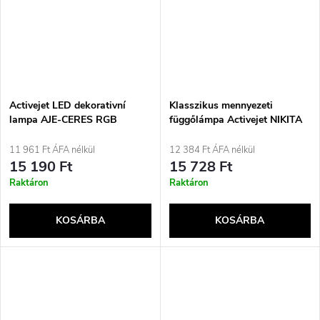
Activejet LED dekorativní
Klasszikus mennyezeti
lampa AJE-CERES RGB
függőlámpa Activejet NIKITA
Patina 5xE27 nappaliba
11 961 Ft ÁFA nélkül
12 384 Ft ÁFA nélkül
15 190 Ft
15 728 Ft
Raktáron
Raktáron
KOSÁRBA
KOSÁRBA