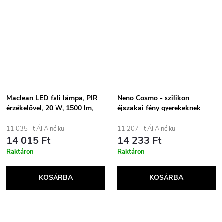
Maclean LED fali lámpa, PIR
Neno Cosmo - szilikon
érzékelővel, 20 W, 1500 lm,
éjszakai fény gyerekeknek
IP65, semleges fehér 4000 K,
fekete, MCE524 B
11 035 Ft ÁFA nélkül
11 207 Ft ÁFA nélkül
14 015 Ft
14 233 Ft
Raktáron
Raktáron
KOSÁRBA
KOSÁRBA