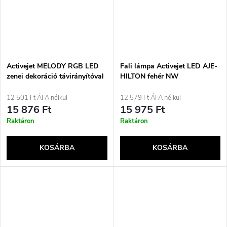
Activejet MELODY RGB LED
Fali lámpa Activejet LED AJE-
zenei dekoráció távirányítóval
HILTON fehér NW
és alkalmazással, Bluetooth-
szal
12 501 Ft ÁFA nélkül
12 579 Ft ÁFA nélkül
15 876 Ft
15 975 Ft
Raktáron
Raktáron
KOSÁRBA
KOSÁRBA