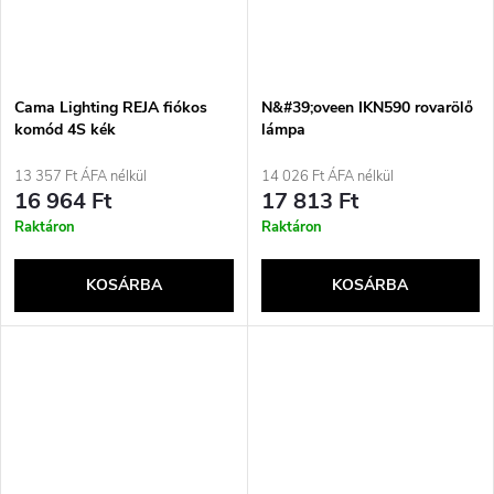
Cama Lighting REJA fiókos
N&#39;oveen IKN590 rovarölő
komód 4S kék
lámpa
13 357 Ft ÁFA nélkül
14 026 Ft ÁFA nélkül
16 964 Ft
17 813 Ft
Raktáron
Raktáron
KOSÁRBA
KOSÁRBA