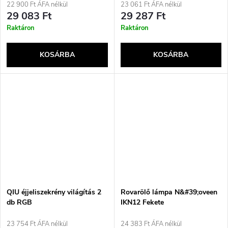
22 900 Ft ÁFA nélkül
23 061 Ft ÁFA nélkül
29 083 Ft
29 287 Ft
Raktáron
Raktáron
KOSÁRBA
KOSÁRBA
QIU éjjeliszekrény világítás 2
Rovarölő lámpa N&#39;oveen
db RGB
IKN12 Fekete
23 754 Ft ÁFA nélkül
24 383 Ft ÁFA nélkül