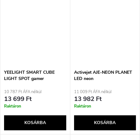
YEELIGHT SMART CUBE
Activejet AJE-NEON PLANET
LIGHT SPOT gamer
LED neon
világítópanel talp (YLFWD-
0008) Fekete
10 787 Ft ÁFA nélkül
11 009 Ft ÁFA nélkül
13 699 Ft
13 982 Ft
Raktáron
Raktáron
KOSÁRBA
KOSÁRBA