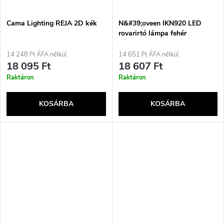
Cama Lighting REJA 2D kék
N&#39;oveen IKN920 LED
rovarirtó lámpa fehér
14 248 Ft ÁFA nélkül
14 651 Ft ÁFA nélkül
18 095 Ft
18 607 Ft
Raktáron
Raktáron
KOSÁRBA
KOSÁRBA