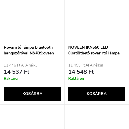
Rovarirtó lámpa bluetooth
NOVEEN IKN550 LED
hangszóróval N&#39;oveen
újratölthető rovarirtó lámpa
IKN863 LED IPX4
11 446 Ft ÁFA nélkül
11 455 Ft ÁFA nélkül
14 537 Ft
14 548 Ft
Raktáron
Raktáron
KOSÁRBA
KOSÁRBA