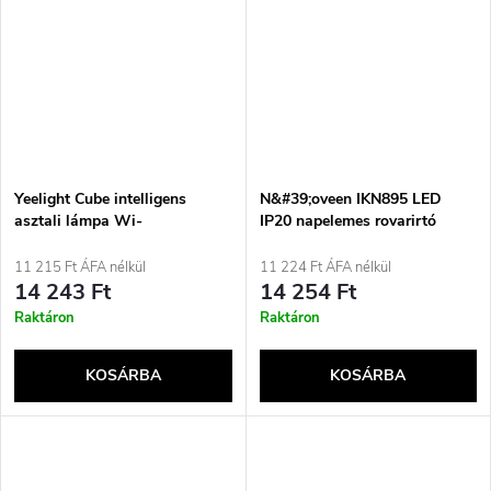
Yeelight Cube intelligens
N&#39;oveen IKN895 LED
asztali lámpa Wi-
IP20 napelemes rovarirtó
Fi/Bluetooth-szal
lámpa
11 215 Ft ÁFA nélkül
11 224 Ft ÁFA nélkül
14 243 Ft
14 254 Ft
Raktáron
Raktáron
KOSÁRBA
KOSÁRBA