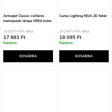
Activejet Classic csilláros
Cama Lighting REJA 2D fehér
mennyezeti lámpa MIRA króm
tripla 3xE27 a nappaliba
14 080 Ft ÁFA nélkül
14 248 Ft ÁFA nélkül
17 881 Ft
18 095 Ft
Raktáron
Raktáron
KOSÁRBA
KOSÁRBA