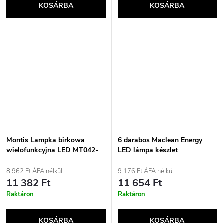
KOSÁRBA
KOSÁRBA
Montis Lampka birkowa
6 darabos Maclean Energy
wielofunkcyjna LED MT042-
LED lámpa készlet
BK Czarna/Black asztali
távirányítóval, 3xAA elemmel
lámpa 5.7 WF fekete
(MCE165)
8 962 Ft ÁFA nélkül
9 176 Ft ÁFA nélkül
11 382 Ft
11 654 Ft
Raktáron
Raktáron
KOSÁRBA
KOSÁRBA