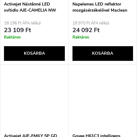
Activejet Nástěnné LED
Napelemes LED reflektor
svítidlo AJE-CAMELIA NW
mozgásérzékelővel Maclean
Energy IP44, 6W, 360lm,
6000K hideg fehér, Li-ion
18 196 Ft ÁFA nélkül
18 970 Ft ÁFA nélkül
akkumulátor 2400 mAh, 5.5V
23 109 Ft
24 092 Ft
DC MCE442
Raktáron
Raktáron
KOSÁRBA
KOSÁRBA
Activejet AJE-EMILY 5P GD
Govee H61C3 intelligens