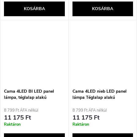
KOSÁRBA
KOSÁRBA
Cama 4LED BI LED panel
Cama 4LED nieb LED panel
lámpa, téglalap alakú
lámpa Téglalap alakú
8 799 Ft ÁFA nélkül
8 799 Ft ÁFA nélkül
11 175 Ft
11 175 Ft
Raktáron
Raktáron