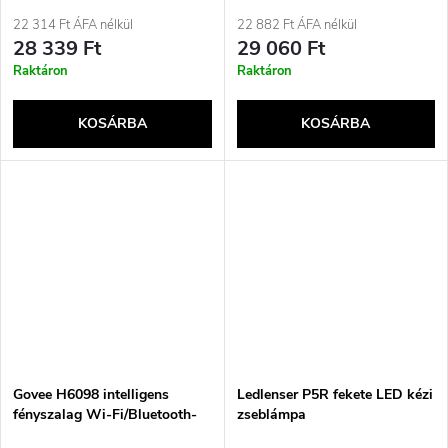
22 314 Ft ÁFA nélkül
22 882 Ft ÁFA nélkül
28 339 Ft
29 060 Ft
Raktáron
Raktáron
KOSÁRBA
KOSÁRBA
Govee H6098 intelligens
Ledlenser P5R fekete LED kézi
fényszalag Wi-Fi/Bluetooth-
zseblámpa
szal