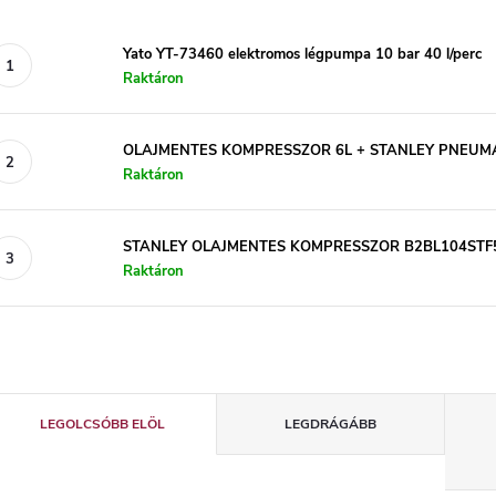
Yato YT-73460 elektromos légpumpa 10 bar 40 l/perc
Raktáron
OLAJMENTES KOMPRESSZOR 6L + STANLEY PNEUMA
Raktáron
STANLEY OLAJMENTES KOMPRESSZOR B2BL104STF
Raktáron
T
LEGOLCSÓBB ELÖL
LEGDRÁGÁBB
e