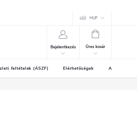
HUF
KOSÁR
Üres kosár
Bejelentkezés
zleti feltételek (ÁSZF)
Elérhetőségek
A vásárlás l