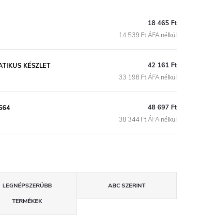
18 465 Ft
14 539 Ft ÁFA nélkül
42 161 Ft
TIKUS KÉSZLET
33 198 Ft ÁFA nélkül
48 697 Ft
564
38 344 Ft ÁFA nélkül
LEGNÉPSZERŰBB
ABC SZERINT
TERMÉKEK