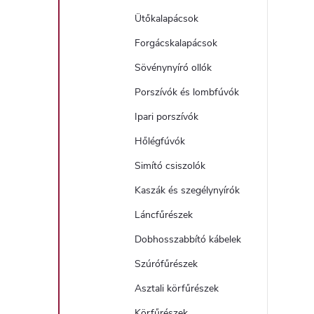
Ütőkalapácsok
í
Forgácskalapácsok
t
Sövénynyíró ollók
Porszívók és lombfúvók
Ipari porszívók
Hőlégfúvók
Simító csiszolók
l
Kaszák és szegélynyírók
Láncfűrészek
Dobhosszabbító kábelek
Szúrófűrészek
i
Asztali körfűrészek
Körfűrészek