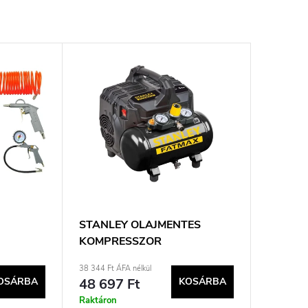
STANLEY OLAJMENTES
KOMPRESSZOR
IKUS
B2BL104STF564
38 344 Ft ÁFA nélkül
OSÁRBA
48 697 Ft
KOSÁRBA
Raktáron