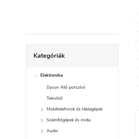
d
a
l
s
Kategóriák
Kategóriák
átugrása
ó
p
Elektronika
Dyson Álló porszívó
a
Televízió
n
Mobiltelefonok és táblagépek
Számítógépek és iroda
e
Audio