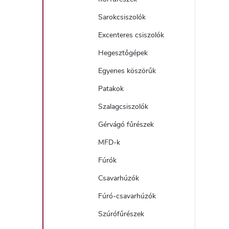
Sarokcsiszolók
Excenteres csiszolók
Hegesztőgépek
Egyenes köszörűk
Patakok
Szalagcsiszolók
Gérvágó fűrészek
MFD-k
Fúrók
Csavarhúzók
Fúró-csavarhúzók
Szúrófűrészek