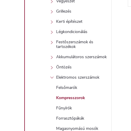
Vegyészet
l
Grillezés
i
Kerti építészet
Légkondicionálás
i
Festőszerszámok és
tartozékok
Akkumulátoros szerszámok
t
Öntözés
Elektromos szerszámok
j
i
Felsőmarók
r
Kompresszorok
Fűnyírók
Forrasztópákák
Magasnyomású mosók