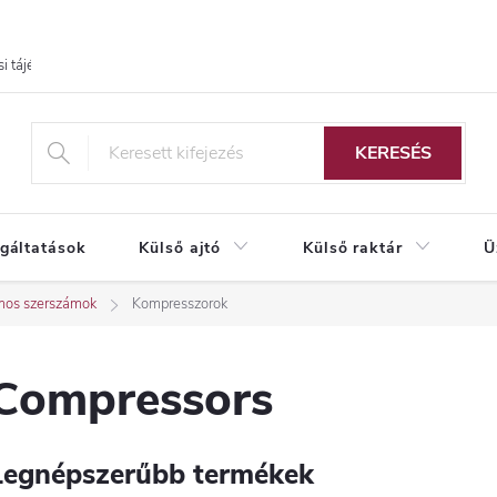
i tájékoztató
KERESÉS
lgáltatások
Külső ajtó
Külső raktár
Ü
mos szerszámok
Kompresszorok
Compressors
Legnépszerűbb termékek