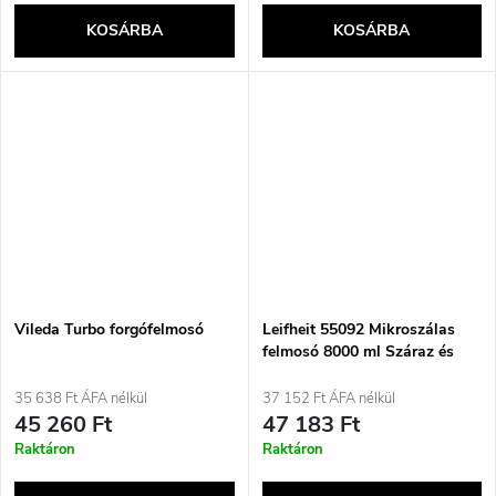
KOSÁRBA
KOSÁRBA
Vileda Turbo forgófelmosó
Leifheit 55092 Mikroszálas
felmosó 8000 ml Száraz és
nedves Kék, Szürke
35 638 Ft ÁFA nélkül
37 152 Ft ÁFA nélkül
45 260 Ft
47 183 Ft
Raktáron
Raktáron