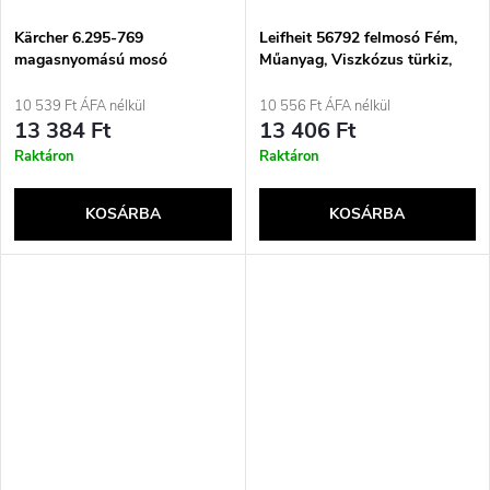
Kärcher 6.295-769
Leifheit 56792 felmosó Fém,
magasnyomású mosó
Műanyag, Viszkózus türkiz,
tartozékok Autótisztító
Fehér
készlet
10 539 Ft ÁFA nélkül
10 556 Ft ÁFA nélkül
13 384 Ft
13 406 Ft
Raktáron
Raktáron
KOSÁRBA
KOSÁRBA