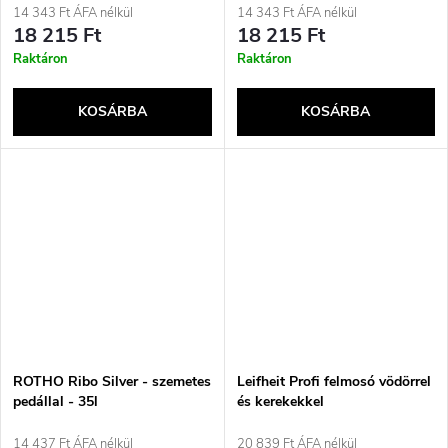
14 343 Ft ÁFA nélkül
14 343 Ft ÁFA nélkül
18 215 Ft
18 215 Ft
Raktáron
Raktáron
KOSÁRBA
KOSÁRBA
ROTHO Ribo Silver - szemetes
Leifheit Profi felmosó vödörrel
pedállal - 35l
és kerekekkel
14 437 Ft ÁFA nélkül
20 839 Ft ÁFA nélkül