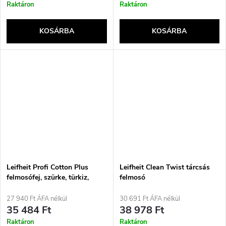
Raktáron
Raktáron
KOSÁRBA
KOSÁRBA
Leifheit Profi Cotton Plus
Leifheit Clean Twist tárcsás
felmosófej, szürke, türkiz,
felmosó
fehér
27 940 Ft ÁFA nélkül
30 691 Ft ÁFA nélkül
35 484 Ft
38 978 Ft
Raktáron
Raktáron