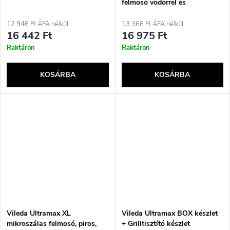
felmosó vödörrel és
facsaróval, két HQ
mikroszálas patronnal,
12 946 Ft ÁFA nélkül
13 366 Ft ÁFA nélkül
űrtartalom 5,7 l, MaxiClean
16 442 Ft
16 975 Ft
Raktáron
Raktáron
KOSÁRBA
KOSÁRBA
Vileda Ultramax XL
Vileda Ultramax BOX készlet
mikroszálas felmosó, piros,
+ Grilltisztító készlet