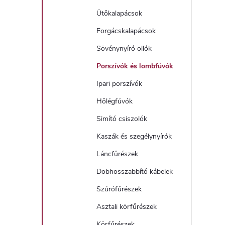
Ütőkalapácsok
í
Forgácskalapácsok
t
Sövénynyíró ollók
Porszívók és lombfúvók
Ipari porszívók
Hőlégfúvók
Simító csiszolók
l
Kaszák és szegélynyírók
Láncfűrészek
Dobhosszabbító kábelek
Szúrófűrészek
i
Asztali körfűrészek
Körfűrészek