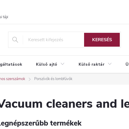
i tájékoztató
KERESÉS
lgáltatások
Külső ajtó
Külső raktár
Ü
mos szerszámok
Porszívók és lombfúvók
Vacuum cleaners and l
Legnépszerűbb termékek