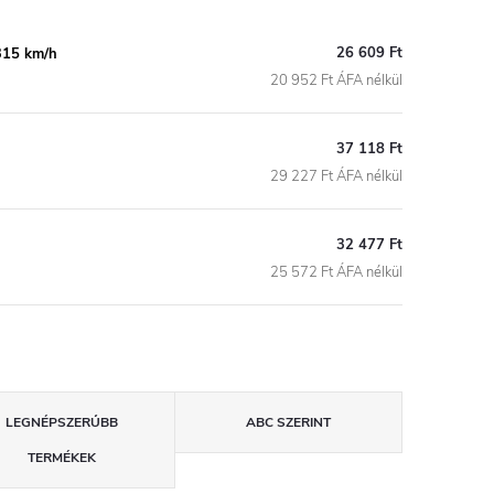
26 609 Ft
315 km/h
20 952 Ft ÁFA nélkül
37 118 Ft
29 227 Ft ÁFA nélkül
32 477 Ft
25 572 Ft ÁFA nélkül
LEGNÉPSZERŰBB
ABC SZERINT
TERMÉKEK