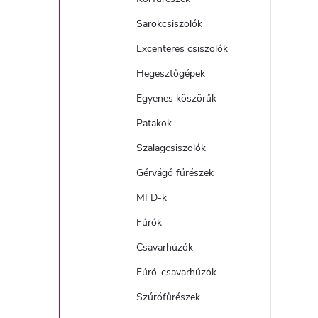
Sarokcsiszolók
Excenteres csiszolók
Hegesztőgépek
Egyenes köszörűk
Patakok
Szalagcsiszolók
Gérvágó fűrészek
MFD-k
Fúrók
Csavarhúzók
Fúró-csavarhúzók
Szúrófűrészek