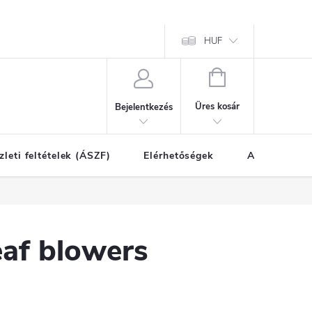
HUF
KOSÁR
Üres kosár
Bejelentkezés
zleti feltételek (ÁSZF)
Elérhetőségek
A vásárlás l
eaf blowers