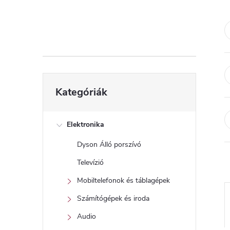
d
a
l
s
Kategóriák
Kategóriák
átugrása
ó
p
Elektronika
Dyson Álló porszívó
a
Televízió
n
Mobiltelefonok és táblagépek
Számítógépek és iroda
e
Audio