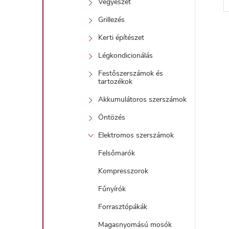
Vegyészet
l
Grillezés
i
Kerti építészet
Légkondicionálás
i
Festőszerszámok és
tartozékok
Akkumulátoros szerszámok
t
Öntözés
Elektromos szerszámok
j
i
Felsőmarók
r
Kompresszorok
Fűnyírók
Forrasztópákák
Magasnyomású mosók