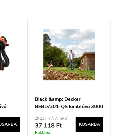
Black &amp; Decker
úvó
BEBLV301-QS lombfúvó 3000
W
29 227 Ft ÁFA nélkül
OSÁRBA
37 118 Ft
KOSÁRBA
Raktáron