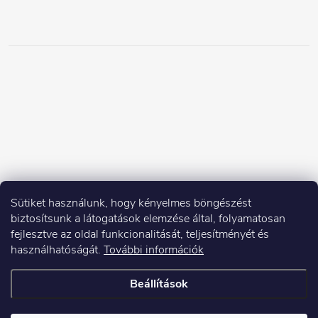
Sütiket használunk, hogy kényelmes böngészést
biztosítsunk a látogatások elemzése által, folyamatosan
fejlesztve az oldal funkcionalitását, teljesítményét és
használhatóságát.
További információk
Beállítások
Copyright 2026
Elektroshock.hu
. Minden jog fenntartva.