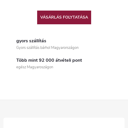
VÁSÁRLÁS FOLYTATÁSA
gyors szállítás
Gyors szállítás bárhol Magyarországon
Több mint 92 000 átvételi pont
egész Magyaroszágon
L
á