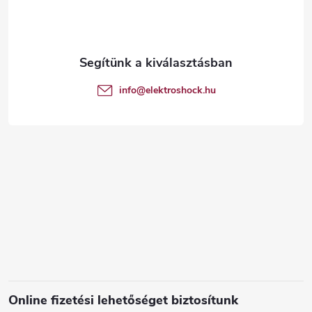
b
l
é
info
@
elektroshock.hu
c
Online fizetési lehetőséget biztosítunk