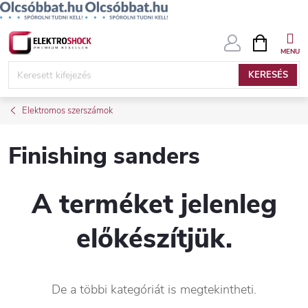
Ugrás
KOSÁR
a
fő
KERESÉS
tartalomhoz
Elektromos szerszámok
Finishing sanders
A terméket jelenleg
előkészítjük.
De a többi kategóriát is megtekintheti.