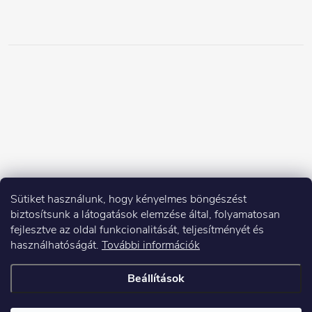
Sütiket használunk, hogy kényelmes böngészést
biztosítsunk a látogatások elemzése által, folyamatosan
fejlesztve az oldal funkcionalitását, teljesítményét és
használhatóságát.
További információk
Beállítások
Copyright 2026
Elektroshock.hu
. Minden jog fenntartva.