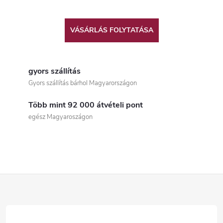
VÁSÁRLÁS FOLYTATÁSA
gyors szállítás
Gyors szállítás bárhol Magyarországon
Több mint 92 000 átvételi pont
egész Magyaroszágon
L
á