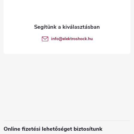
b
l
é
info
@
elektroshock.hu
c
Online fizetési lehetőséget biztosítunk