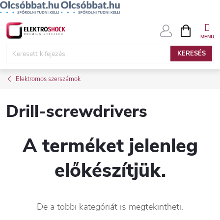
Ugrás
KOSÁR
a
fő
KERESÉS
tartalomhoz
Elektromos szerszámok
Drill-screwdrivers
A terméket jelenleg
előkészítjük.
De a többi kategóriát is megtekintheti.