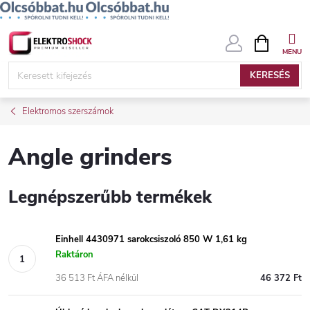
Ugrás
KOSÁR
a
fő
KERESÉS
tartalomhoz
Elektromos szerszámok
Angle grinders
Legnépszerűbb termékek
Einhell 4430971 sarokcsiszoló 850 W 1,61 kg
Raktáron
36 513 Ft ÁFA nélkül
46 372 Ft