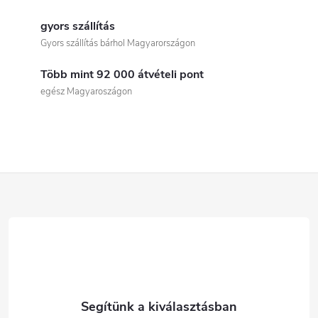
L
i
gyors szállítás
Gyors szállítás bárhol Magyarországon
s
Több mint 92 000 átvételi pont
t
egész Magyaroszágon
a
i
r
L
á
á
n
b
y
í
l
t