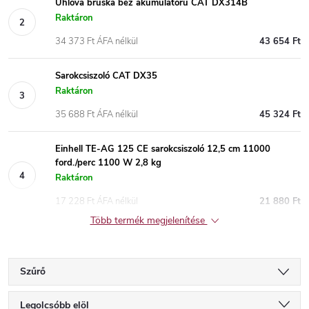
Úhlová bruska bez akumulátoru CAT DX314B
Raktáron
34 373 Ft ÁFA nélkül
43 654 Ft
Sarokcsiszoló CAT DX35
Raktáron
35 688 Ft ÁFA nélkül
45 324 Ft
Einhell TE-AG 125 CE sarokcsiszoló 12,5 cm 11000
ford./perc 1100 W 2,8 kg
Raktáron
17 228 Ft ÁFA nélkül
21 880 Ft
Több termék megjelenítése
Szűrő
T
Legolcsóbb elöl