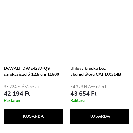
DeWALT DWE4237-QS
Úhlová bruska bez
sarokcsiszoló 12,5 cm 11500
akumulátoru CAT DX314B
ford/perc 22 kg
33 224 Ft ÁFA nélkül
34 373 Ft ÁFA nélkül
42 194 Ft
43 654 Ft
Raktáron
Raktáron
KOSÁRBA
KOSÁRBA