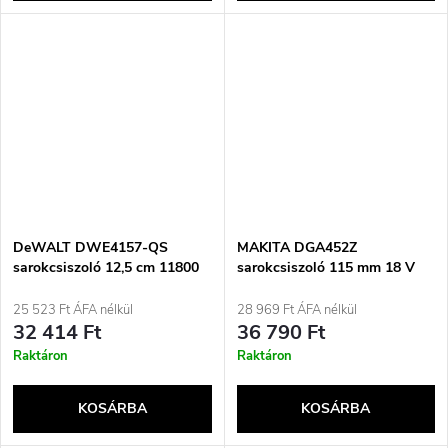
DeWALT DWE4157-QS
MAKITA DGA452Z
sarokcsiszoló 12,5 cm 11800
sarokcsiszoló 115 mm 18 V
ford/perc 900 W 2,05 kg
Fekete, Kék
25 523 Ft ÁFA nélkül
28 969 Ft ÁFA nélkül
32 414 Ft
36 790 Ft
Raktáron
Raktáron
KOSÁRBA
KOSÁRBA