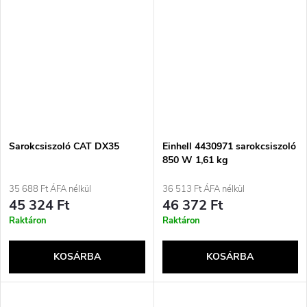
Sarokcsiszoló CAT DX35
Einhell 4430971 sarokcsiszoló
850 W 1,61 kg
35 688 Ft ÁFA nélkül
36 513 Ft ÁFA nélkül
45 324 Ft
46 372 Ft
Raktáron
Raktáron
KOSÁRBA
KOSÁRBA