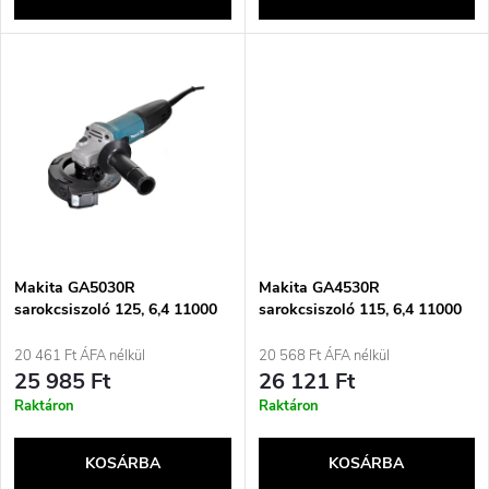
l
n
i
d
s
e
t
z
á
é
j
Makita GA5030R
Makita GA4530R
s
sarokcsiszoló 125, 6,4 11000
sarokcsiszoló 115, 6,4 11000
rpm 720 W 1,8 kg
rpm 720 W 1,8 kg
a
20 461 Ft ÁFA nélkül
20 568 Ft ÁFA nélkül
e
25 985 Ft
26 121 Ft
Raktáron
Raktáron
KOSÁRBA
KOSÁRBA