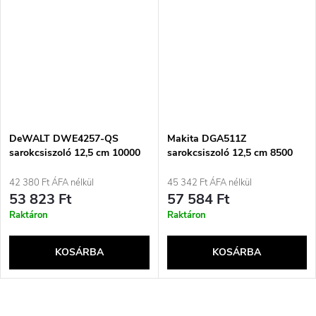
DeWALT DWE4257-QS
Makita DGA511Z
sarokcsiszoló 12,5 cm 10000
sarokcsiszoló 12,5 cm 8500
ford/perc 1500 W 2,6 kg
rpm
42 380 Ft ÁFA nélkül
45 342 Ft ÁFA nélkül
53 823 Ft
57 584 Ft
Raktáron
Raktáron
KOSÁRBA
KOSÁRBA