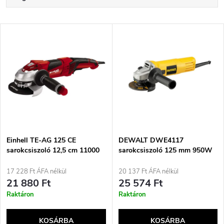
e
Legdrágább
T
Legnépszerűbb termékek
r
e
ABC szerint
m
r
é
m
k
é
e
Einhell TE-AG 125 CE
DEWALT DWE4117
sarokcsiszoló 12,5 cm 11000
sarokcsiszoló 125 mm 950W
k
ford./perc 1100 W 2,8 kg
1,99 kg Sárga
k
17 228 Ft ÁFA nélkül
20 137 Ft ÁFA nélkül
e
21 880 Ft
25 574 Ft
r
Raktáron
Raktáron
k
e
KOSÁRBA
KOSÁRBA