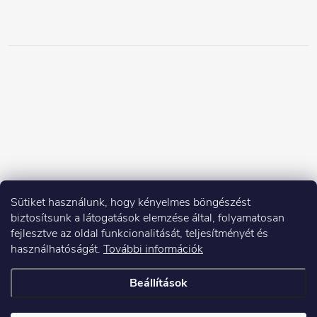
Sütiket használunk, hogy kényelmes böngészést
biztosítsunk a látogatások elemzése által, folyamatosan
fejlesztve az oldal funkcionalitását, teljesítményét és
használhatóságát.
További információk
Beállítások
Copyright 2026
Elektroshock.hu
. Minden jog fenntartva.