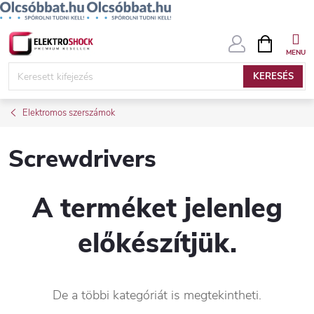
Ugrás
KOSÁR
a
fő
KERESÉS
tartalomhoz
Elektromos szerszámok
Screwdrivers
A terméket jelenleg
előkészítjük.
De a többi kategóriát is megtekintheti.