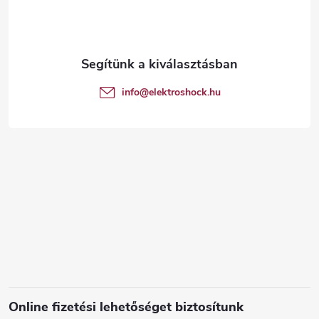
b
l
é
info
@
elektroshock.hu
c
Online fizetési lehetőséget biztosítunk