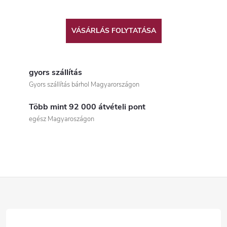
VÁSÁRLÁS FOLYTATÁSA
gyors szállítás
Gyors szállítás bárhol Magyarországon
Több mint 92 000 átvételi pont
egész Magyaroszágon
L
á